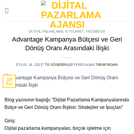
Skip
to
content
DIJITAL PAZARLAMA
,
E-TICARET
,
FACEBOOK
Advantage Kampanya Bütçesi ve Geri
Dönüş Oranı Arasındaki İlişki
EYLÜL 19, 2023
’' TE GÖNDERILDI
FERDI ALMA
TARAFINDAN
19
Eyl
Blog yazısının başlığı: “Dijital Pazarlama Kampanyalarında
Bütçe ve Geri Dönüş Oranı İlişkisi: Stratejiler ve İpuçları”
Giriş:
Dijital pazarlama kampanyaları, birçok işletme için