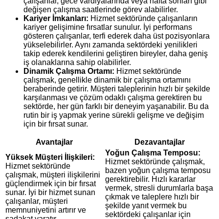
çalışanlar, gece vardiyalarında veya hafta sonları gibi
değişen çalışma saatlerinde görev alabilirler.
Kariyer İmkanları:
Hizmet sektöründe çalışanların
kariyer gelişimine fırsatlar sunulur. İyi performans
gösteren çalışanlar, terfi ederek daha üst pozisyonlara
yükselebilirler. Aynı zamanda sektördeki yenilikleri
takip ederek kendilerini geliştiren bireyler, daha geniş
iş olanaklarına sahip olabilirler.
Dinamik Çalışma Ortamı:
Hizmet sektöründe
çalışmak, genellikle dinamik bir çalışma ortamını
beraberinde getirir. Müşteri taleplerinin hızlı bir şekilde
karşılanması ve çözüm odaklı çalışma gerektiren bu
sektörde, her gün farklı bir deneyim yaşanabilir. Bu da
rutin bir iş yapmak yerine sürekli gelişme ve değişim
için bir fırsat sunar.
Avantajlar
Dezavantajlar
Yoğun Çalışma Temposu:
Yüksek Müşteri İlişkileri:
Hizmet sektöründe çalışmak,
Hizmet sektöründe
bazen yoğun çalışma temposu
çalışmak, müşteri ilişkilerini
gerektirebilir. Hızlı kararlar
güçlendirmek için bir fırsat
vermek, stresli durumlarla başa
sunar. İyi bir hizmet sunan
çıkmak ve taleplere hızlı bir
çalışanlar, müşteri
şekilde yanıt vermek bu
memnuniyetini artırır ve
sektördeki çalışanlar için
sadakat yaratır.