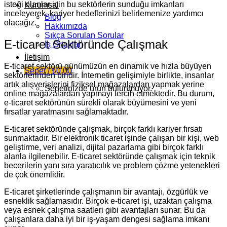
isteği olanlar için bu sektörlerin sunduğu imkanları
Kurumsal
inceleyerek, kariyer hedeflerinizi belirlemenize yardımcı
Blog
olacağız.
Hakkımızda
Sıkça Sorulan Sorular
E-ticaret Sektöründe Çalışmak
İş Ortakları
İletişim
E-ticaret sektörü günümüzün en dinamik ve hızla büyüyen
Sepet /
₺
0,00
sektörlerinden biridir. İnternetin gelişimiyle birlikte, insanlar
artık alışverişlerini fiziksel mağazalardan yapmak yerine
Sepetinizde ürün bulunmuyor.
online mağazalardan yapmayı tercih etmektedir. Bu durum,
e-ticaret sektörünün sürekli olarak büyümesini ve yeni
fırsatlar yaratmasını sağlamaktadır.
E-ticaret sektöründe çalışmak, birçok farklı kariyer fırsatı
sunmaktadır. Bir elektronik ticaret işinde çalışan bir kişi, web
geliştirme, veri analizi, dijital pazarlama gibi birçok farklı
alanla ilgilenebilir. E-ticaret sektöründe çalışmak için teknik
becerilerin yanı sıra yaratıcılık ve problem çözme yetenekleri
de çok önemlidir.
E-ticaret şirketlerinde çalışmanın bir avantajı, özgürlük ve
esneklik sağlamasıdır. Birçok e-ticaret işi, uzaktan çalışma
veya esnek çalışma saatleri gibi avantajları sunar. Bu da
çalışanlara daha iyi bir iş-yaşam dengesi sağlama imkanı