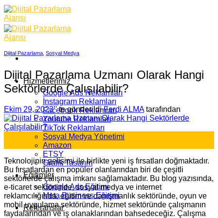
Skip
to
content
Dijital Pazarlama
,
Sosyal Medya
Dijital Pazarlama Uzmanı Olarak Hangi
Hizmetlerimiz
Sektörlerde Çalışılabilir?
Google Ads Reklamları
İnstagram Reklamları
Ekim 29, 2023
’' te gönderildi
Ferdi ALMA
tarafından
Facebook Reklamları
Youtube Reklamları
TikTok Reklamları
29
Sosyal Medya Yönetimi
Eki
Amazon
ETSY
Teknolojinin gelişimi ile birlikte yeni iş fırsatları doğmaktadır.
Grafik Tasarım
Bu fırsatlardan en popüler olanlarından biri de çeşitli
Eğitimler
sektörlerde çalışma imkanı sağlamaktadır. Bu blog yazısında,
Google Ads Eğitimi
e-ticaret sektöründe, sosyal medya ve internet
Meta Business Eğitimi
reklamcılığında, eğitim ve danışmanlık sektöründe, oyun ve
mobil uygulama sektöründe, hizmet sektöründe çalışmanın
Referanslar
faydalarından ve iş olanaklarından bahsedeceğiz. Çalışma