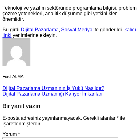
Teknoloji ve yazılım sektöründe programlama bilgisi, problem
çözme yetenekleri, analitik düşünme gibi yetkinlikler
önemlidir.
Bu girdi
Dijital Pazarlama
,
Sosyal Medya
’ te gönderildi.
kalıcı
linki
yer imlerine ekleyin.
Ferdi ALMA
Dijital Pazarlama Uzmanının İş Yükü Nasıldır?
Dijital Pazarlama Uzmanlığı Kariyer İmkanları
Bir yanıt yazın
E-posta adresiniz yayınlanmayacak.
Gerekli alanlar
*
ile
işaretlenmişlerdir
Yorum
*