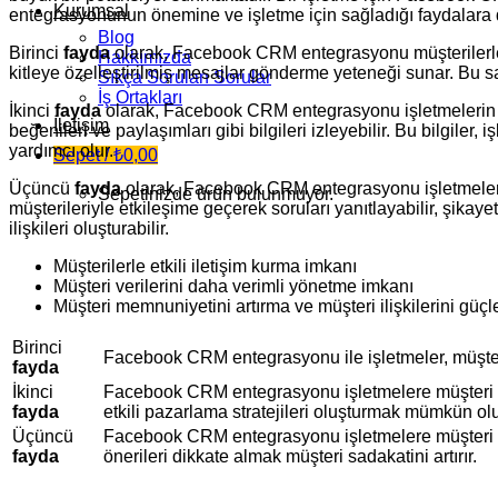
Kurumsal
entegrasyonunun önemine ve işletme için sağladığı faydalara
Blog
Birinci
fayda
olarak, Facebook CRM entegrasyonu müşterilerle dah
Hakkımızda
kitleye özelleştirilmiş mesajlar gönderme yeteneği sunar. Bu saye
Sıkça Sorulan Sorular
İş Ortakları
İkinci
fayda
olarak, Facebook CRM entegrasyonu işletmelerin müş
İletişim
beğenileri ve paylaşımları gibi bilgileri izleyebilir. Bu bilgiler
yardımcı olur.
Sepet /
₺
0,00
Üçüncü
fayda
olarak, Facebook CRM entegrasyonu işletmelere 
Sepetinizde ürün bulunmuyor.
müşterileriyle etkileşime geçerek soruları yanıtlayabilir, şikayet
ilişkileri oluşturabilir.
Müşterilerle etkili iletişim kurma imkanı
Müşteri verilerini daha verimli yönetme imkanı
Müşteri memnuniyetini artırma ve müşteri ilişkilerini güç
Birinci
Facebook CRM entegrasyonu ile işletmeler, müşteriler
fayda
İkinci
Facebook CRM entegrasyonu işletmelere müşteri ve
fayda
etkili pazarlama stratejileri oluşturmak mümkün olu
Üçüncü
Facebook CRM entegrasyonu işletmelere müşteri mem
fayda
önerileri dikkate almak müşteri sadakatini artırır.