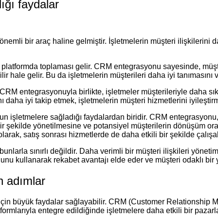
ğı faydalar
önemli bir araç haline gelmiştir. İşletmelerin müşteri ilişkilerini
 platformda toplaması gelir. CRM entegrasyonu sayesinde, müşterile
ilir hale gelir. Bu da işletmelerin müşterileri daha iyi tanımasın
 CRM entegrasyonuyla birlikte, işletmeler müşterileriyle daha sıkı bi
ı daha iyi takip etmek, işletmelerin müşteri hizmetlerini iyileşti
n işletmelere sağladığı faydalardan biridir. CRM entegrasyonu, sa
 bir şekilde yönetilmesine ve potansiyel müşterilerin dönüşüm o
olarak, satış sonrası hizmetlerde de daha etkili bir şekilde çalışab
arla sınırlı değildir. Daha verimli bir müşteri ilişkileri yöneti
unu kullanarak rekabet avantajı elde eder ve müşteri odaklı bir
n adımlar
için büyük faydalar sağlayabilir. CRM (Customer Relationship M
rmlarıyla entegre edildiğinde işletmelere daha etkili bir pazarla