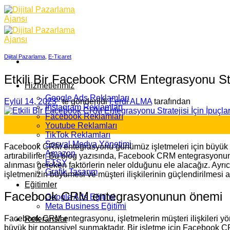
Skip
to
content
Dijital Pazarlama
,
E-Ticaret
Etkili Bir Facebook CRM Entegrasyonu Strat
Hizmetlerimiz
Google Ads Reklamları
Eylül 14, 2023
’' te gönderildi
Ferdi ALMA
tarafından
İnstagram Reklamları
Facebook Reklamları
14
Youtube Reklamları
Eyl
TikTok Reklamları
Sosyal Medya Yönetimi
Facebook CRM entegrasyonu günümüz işletmeleri için büyük önem 
Amazon
artırabilirler. Bu blog yazısında, Facebook CRM entegrasyonunu
ETSY
alınması gereken faktörlerin neler olduğunu ele alacağız. Ayr
Grafik Tasarım
işletmenizin büyümesi ve müşteri ilişkilerinin güçlendirilm
Eğitimler
Facebook CRM entegrasyonunun önemi
Google Ads Eğitimi
Meta Business Eğitimi
Facebook CRM entegrasyonu, işletmelerin müşteri ilişkileri yö
Referanslar
büyük bir potansiyel sunmaktadır. Bir işletme için Facebook C