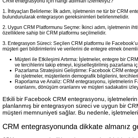
CRM entegrasyonu için hangi adımları izlemeliyiz?
1. İhtiyaçları Belirleme: İlk adım, işletmenin ne tür bir CRM e
bulundurularak entegrasyon gereksinimleri belirlenmelidir.
2. Uygun CRM Platformunu Seçme: İkinci adım, işletmenin iht
özelliklere sahip bir CRM platformu seçilmelidir.
3. Entegrasyon Süreci: Seçilen CRM platformu ile Facebook’un 
müşteri geri bildirimlerini ve verilerini de entegre etmek önemli
Müşteri ile Etkileşimi Artırma: İşletmeler, entegre bir CRM
ve tercihlerini takip etmeyi, kişiselleştirilmiş pazarlama
Pazarlama Stratejisini Geliştirme: Facebook CRM entegra
ile işletmeler, müşterilerin demografik bilgilerini, tercihl
Raporlama ve Analiz: CRM entegrasyonu, işletmelerin Face
oranlarını, dönüşüm oranlarını ve müşteri sadakatini izleye
Etkili bir Facebook CRM entegrasyonu, işletmelerin mü
planlanmış bir entegrasyon süreci ve uygun bir CRM
müşteri memnuniyeti sağlar. Bu nedenle, işletmele
CRM entegrasyonunda dikkate almanız ge