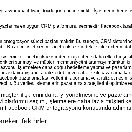
ntegrasyonuna ihtiyaç duyduğunu belirlemektir. İşletmenin hedefle
iyaçlarına en uygun CRM platformunu seçmektir. Facebook taraf
entegrasyon süreci başlatılmalıdır. Bu süreçte, CRM sistemine 
dir. Bu adım, işletmenin Facebook üzerindeki etkileşimlerini daha 
 sistemi ile Facebook üzerinden müşterilerle daha etkili bir şekil
 içerikleri sunmayı ve müşteri memnuniyetini artırmayı mümkün kıl
syonu, işletmelere daha doğru hedefleme yapma ve pazarlama str
erini ve davranışlarını analiz edebilir ve daha etkili pazarlama kam
book pazarlama faaliyetlerini raporlama ve analiz etmesini sağ
bilir. Bu veriler, işletmelerin pazarlama stratejilerini optimize 
şteri ilişkilerini daha iyi yönetmesine ve pazarlama st
 platformu seçimi, işletmelere daha fazla müşteri ka
rin Facebook CRM entegrasyonu konusunda adımları do
reken faktörler