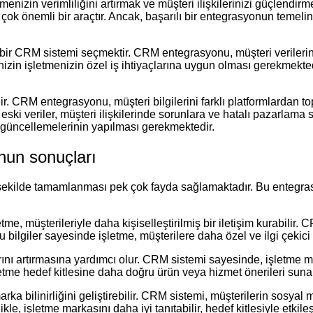
nizin verimliliğini artırmak ve müşteri ilişkilerinizi güçlendir
 çok önemli bir araçtır. Ancak, başarılı bir entegrasyonun temelin
n bir CRM sistemi seçmektir. CRM entegrasyonu, müşteri verilerini 
inizin işletmenizin özel iş ihtiyaçlarına uygun olması gerekmekt
r. CRM entegrasyonu, müşteri bilgilerini farklı platformlardan topl
ski veriler, müşteri ilişkilerinde sorunlara ve hatalı pazarlama 
güncellemelerinin yapılması gerekmektedir.
nun sonuçları
ekilde tamamlanması pek çok fayda sağlamaktadır. Bu entegrasyo
e, müşterileriyle daha kişiselleştirilmiş bir iletişim kurabilir.
 Bu bilgiler sayesinde işletme, müşterilere daha özel ve ilgi çekici 
ı artırmasına yardımcı olur. CRM sistemi sayesinde, işletme müşte
letme hedef kitlesine daha doğru ürün veya hizmet önerileri sunabili
bilinirliğini geliştirebilir. CRM sistemi, müşterilerin sosyal me
, işletme markasını daha iyi tanıtabilir, hedef kitlesiyle etkileşi