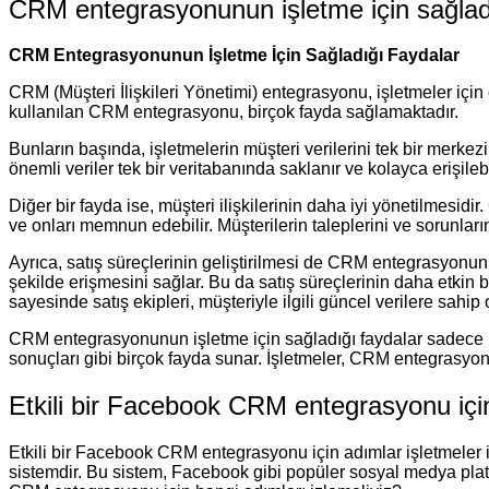
CRM entegrasyonunun işletme için sağladı
CRM Entegrasyonunun İşletme İçin Sağladığı Faydalar
CRM (Müşteri İlişkileri Yönetimi) entegrasyonu, işletmeler için 
kullanılan CRM entegrasyonu, birçok fayda sağlamaktadır.
Bunların başında, işletmelerin müşteri verilerini tek bir merkezi
önemli veriler tek bir veritabanında saklanır ve kolayca erişileb
Diğer bir fayda ise, müşteri ilişkilerinin daha iyi yönetilmesidir.
ve onları memnun edebilir. Müşterilerin taleplerini ve sorunların
Ayrıca, satış süreçlerinin geliştirilmesi de CRM entegrasyonunu
şekilde erişmesini sağlar. Bu da satış süreçlerinin daha etkin
sayesinde satış ekipleri, müşteriyle ilgili güncel verilere sahip 
CRM entegrasyonunun işletme için sağladığı faydalar sadece bunl
sonuçları gibi birçok fayda sunar. İşletmeler, CRM entegrasyon
Etkili bir Facebook CRM entegrasyonu içi
Etkili bir Facebook CRM entegrasyonu için adımlar işletmeler 
sistemdir. Bu sistem, Facebook gibi popüler sosyal medya platfo