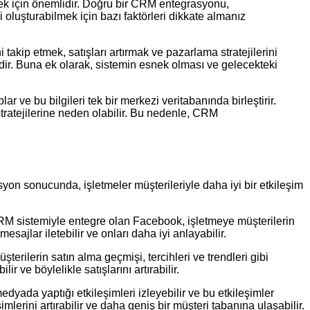
mek için önemlidir. Doğru bir CRM entegrasyonu,
i oluşturabilmek için bazı faktörleri dikkate almanız
takip etmek, satışları artırmak ve pazarlama stratejilerini
edir. Buna ek olarak, sistemin esnek olması ve gelecekteki
ar ve bu bilgileri tek bir merkezi veritabanında birleştirir.
stratejilerine neden olabilir. Bu nedenle, CRM
n sonucunda, işletmeler müşterileriyle daha iyi bir etkileşim
 CRM sistemiyle entegre olan Facebook, işletmeye müşterilerin
mesajlar iletebilir ve onları daha iyi anlayabilir.
rilerin satın alma geçmişi, tercihleri ve trendleri gibi
r ve böylelikle satışlarını artırabilir.
dyada yaptığı etkileşimleri izleyebilir ve bu etkileşimler
mlerini artırabilir ve daha geniş bir müşteri tabanına ulaşabilir.