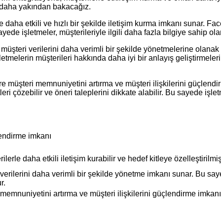
 daha yakından bakacağız.
a etkili ve hızlı bir şekilde iletişim kurma imkanı sunar. Faceb
de işletmeler, müşterileriyle ilgili daha fazla bilgiye sahip olar
teri verilerini daha verimli bir şekilde yönetmelerine olanak ta
, işletmelerin müşterileri hakkında daha iyi bir anlayış geliştirmele
müşteri memnuniyetini artırma ve müşteri ilişkilerini güçlendi
leri çözebilir ve öneri taleplerini dikkate alabilir. Bu sayede işle
lendirme imkanı
le daha etkili iletişim kurabilir ve hedef kitleye özelleştirilmi
rilerini daha verimli bir şekilde yönetme imkanı sunar. Bu say
r.
nuniyetini artırma ve müşteri ilişkilerini güçlendirme imkanı 