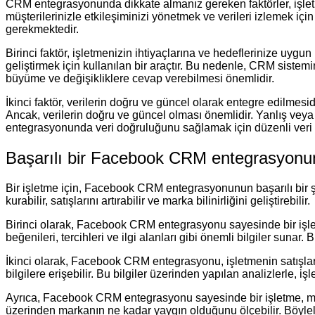
CRM entegrasyonunda dikkate almanız gereken faktörler, işletme
müşterilerinizle etkileşiminizi yönetmek ve verileri izlemek için
gerekmektedir.
Birinci faktör, işletmenizin ihtiyaçlarına ve hedeflerinize uygu
geliştirmek için kullanılan bir araçtır. Bu nedenle, CRM sistem
büyüme ve değişikliklere cevap verebilmesi önemlidir.
İkinci faktör, verilerin doğru ve güncel olarak entegre edilmesidi
Ancak, verilerin doğru ve güncel olması önemlidir. Yanlış veya e
entegrasyonunda veri doğruluğunu sağlamak için düzenli veri 
Başarılı bir Facebook CRM entegrasyonu
Bir işletme için, Facebook CRM entegrasyonunun başarılı bir ş
kurabilir, satışlarını artırabilir ve marka bilinirliğini geliştirebilir.
Birinci olarak, Facebook CRM entegrasyonu sayesinde bir işletm
beğenileri, tercihleri ve ilgi alanları gibi önemli bilgiler sunar.
İkinci olarak, Facebook CRM entegrasyonu, işletmenin satışların
bilgilere erişebilir. Bu bilgiler üzerinden yapılan analizlerle, iş
Ayrıca, Facebook CRM entegrasyonu sayesinde bir işletme, marka 
üzerinden markanın ne kadar yaygın olduğunu ölçebilir. Böylelikle