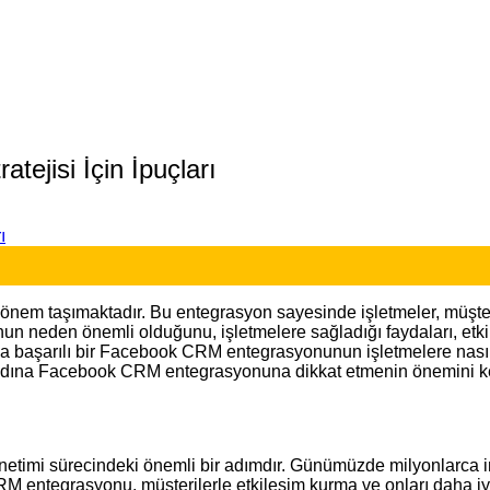
ejisi İçin İpuçları
taşımaktadır. Bu entegrasyon sayesinde işletmeler, müşteri ilişk
n neden önemli olduğunu, işletmelere sağladığı faydaları, etkil
ıca başarılı bir Facebook CRM entegrasyonunun işletmelere nasıl
esi adına Facebook CRM entegrasyonuna dikkat etmenin önemini 
netimi sürecindeki önemli bir adımdır. Günümüzde milyonlarca i
RM entegrasyonu, müşterilerle etkileşim kurma ve onları daha i