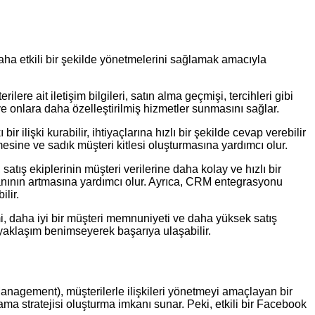
 daha etkili bir şekilde yönetmelerini sağlamak amacıyla
re ait iletişim bilgileri, satın alma geçmişi, tercihleri gibi
ı ve onlara daha özelleştirilmiş hizmetler sunmasını sağlar.
r ilişki kurabilir, ihtiyaçlarına hızlı bir şekilde cevap verebilir
rmesine ve sadık müşteri kitlesi oluşturmasına yardımcı olur.
tış ekiplerinin müşteri verilerine daha kolay ve hızlı bir
ranının artmasına yardımcı olur. Ayrıca, CRM entegrasyonu
ilir.
mi, daha iyi bir müşteri memnuniyeti ve daha yüksek satış
 yaklaşım benimseyerek başarıya ulaşabilir.
anagement), müşterilerle ilişkileri yönetmeyi amaçlayan bir
ma stratejisi oluşturma imkanı sunar. Peki, etkili bir Facebook