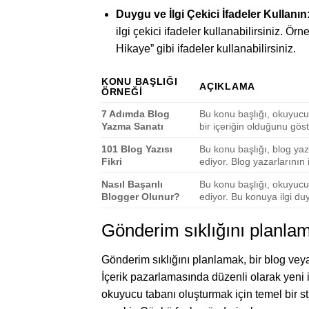
Duygu ve İlgi Çekici İfadeler Kullanın
ilgi çekici ifadeler kullanabilirsiniz. Ör
Hikaye” gibi ifadeler kullanabilirsiniz.
KONU BAŞLIĞI
AÇIKLAMA
ÖRNEĞI
7 Adımda Blog
Bu konu başlığı, okuyucul
Yazma Sanatı
bir içeriğin olduğunu göst
101 Blog Yazısı
Bu konu başlığı, blog yaz
Fikri
ediyor. Blog yazarlarının i
Nasıl Başarılı
Bu konu başlığı, okuyucul
Blogger Olunur?
ediyor. Bu konuya ilgi duy
Gönderim sıklığını planla
Gönderim sıklığını planlamak, bir blog ve
İçerik pazarlamasında düzenli olarak yeni iç
okuyucu tabanı oluşturmak için temel bir str