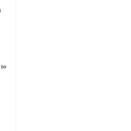
i
 bir