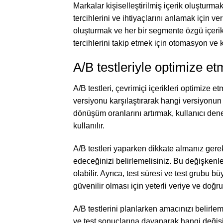
Markalar kişiselleştirilmiş içerik oluşturmak
tercihlerini ve ihtiyaçlarını anlamak için v
oluşturmak ve her bir segmente özgü içerik ü
tercihlerini takip etmek için otomasyon ve ki
A/B testleriyle optimize e
A/B testleri, çevrimiçi içerikleri optimize etm
versiyonu karşılaştırarak hangi versiyonun d
dönüşüm oranlarını artırmak, kullanıcı deney
kullanılır.
A/B testleri yaparken dikkate almanız gereke
edeceğinizi belirlemelisiniz. Bu değişkenler
olabilir. Ayrıca, test süresi ve test grubu b
güvenilir olması için yeterli veriye ve doğru 
A/B testlerini planlarken amacınızı belirleme
ve test sonuçlarına dayanarak hangi değişi