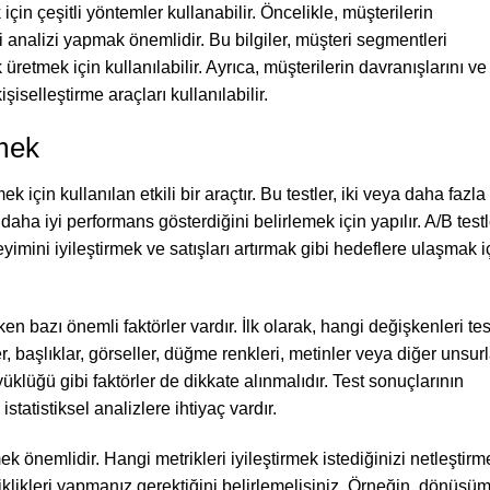
 için çeşitli yöntemler kullanabilir. Öncelikle, müşterilerin
eri analizi yapmak önemlidir. Bu bilgiler, müşteri segmentleri
retmek için kullanılabilir. Ayrıca, müşterilerin davranışlarını ve
şiselleştirme araçları kullanılabilir.
tmek
ek için kullanılan etkili bir araçtır. Bu testler, iki veya daha fazla
aha iyi performans gösterdiğini belirlemek için yapılır. A/B testl
imini iyileştirmek ve satışları artırmak gibi hedeflere ulaşmak i
n bazı önemli faktörler vardır. İlk olarak, hangi değişkenleri tes
, başlıklar, görseller, düğme renkleri, metinler veya diğer unsurl
üyüklüğü gibi faktörler de dikkate alınmalıdır. Test sonuçlarının
istatistiksel analizlere ihtiyaç vardır.
k önemlidir. Hangi metrikleri iyileştirmek istediğinizi netleştirme
klikleri yapmanız gerektiğini belirlemelisiniz. Örneğin, dönüşü