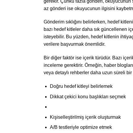
gerekir. Çünkü fazla gönderi, okuyucunun s
az gönderi ise okuyucunun ilgisini kaybet
Gönderim sıklığını belirlerken, hedef kitlen
bazı hedef kitleler daha sık güncellenen içe
isteyebilir. Bu yüzden, hedef kitlenin ihtiyaç
verilere başvurmak önemlidir.
Bir diğer faktör ise içerik türüdür. Bazı içer
inceleme gerektirir. Örneğin, haber bloglar
veya detaylı rehberler daha uzun süreli bir y
Doğru hedef kitleyi belirlemek
Dikkat çekici konu başlıkları seçmek
Kişiselleştirilmiş içerik oluşturmak
A/B testleriyle optimize etmek