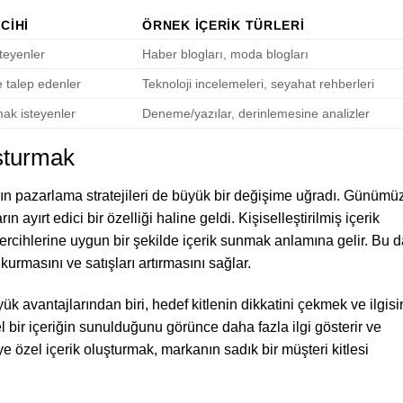
CIHI
ÖRNEK İÇERIK TÜRLERI
steyenler
Haber blogları, moda blogları
 talep edenler
Teknoloji incelemeleri, seyahat rehberleri
mak isteyenler
Deneme/yazılar, derinlemesine analizler
uşturmak
arın pazarlama stratejileri de büyük bir değişime uğradı. Günümü
 ayırt edici bir özelliği haline geldi. Kişiselleştirilmiş içerik
 tercihlerine uygun bir şekilde içerik sunmak anlamına gelir. Bu 
urmasını ve satışları artırmasını sağlar.
yük avantajlarından biri, hedef kitlenin dikkatini çekmek ve ilgisi
l bir içeriğin sunulduğunu görünce daha fazla ilgi gösterir ve
 özel içerik oluşturmak, markanın sadık bir müşteri kitlesi