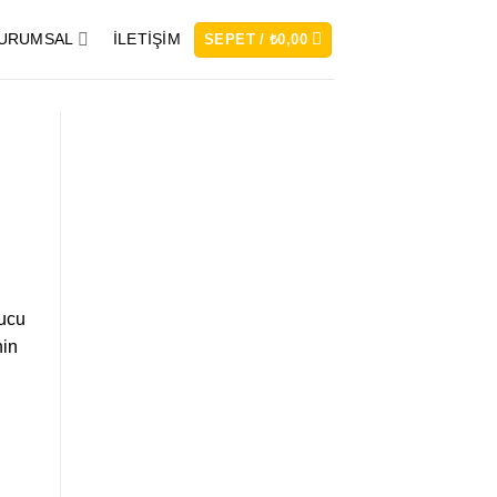
URUMSAL
İLETIŞIM
SEPET /
₺
0,00
yucu
nin