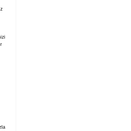
iz
izi
r
zla