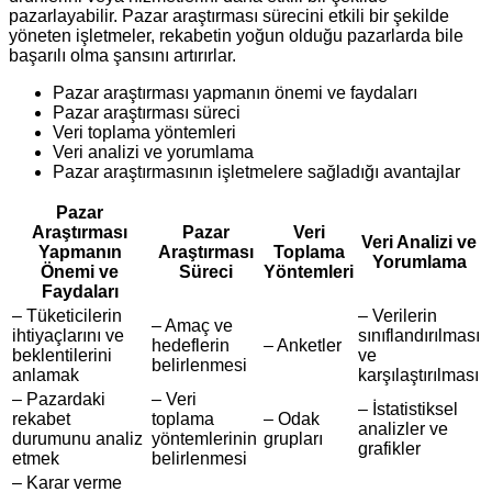
pazarlayabilir. Pazar araştırması sürecini etkili bir şekilde
yöneten işletmeler, rekabetin yoğun olduğu pazarlarda bile
başarılı olma şansını artırırlar.
Pazar araştırması yapmanın önemi ve faydaları
Pazar araştırması süreci
Veri toplama yöntemleri
Veri analizi ve yorumlama
Pazar araştırmasının işletmelere sağladığı avantajlar
Pazar
Araştırması
Pazar
Veri
Veri Analizi ve
Yapmanın
Araştırması
Toplama
Yorumlama
Önemi ve
Süreci
Yöntemleri
Faydaları
– Tüketicilerin
– Verilerin
– Amaç ve
ihtiyaçlarını ve
sınıflandırılması
hedeflerin
– Anketler
beklentilerini
ve
belirlenmesi
anlamak
karşılaştırılması
– Pazardaki
– Veri
– İstatistiksel
rekabet
toplama
– Odak
analizler ve
durumunu analiz
yöntemlerinin
grupları
grafikler
etmek
belirlenmesi
– Karar verme