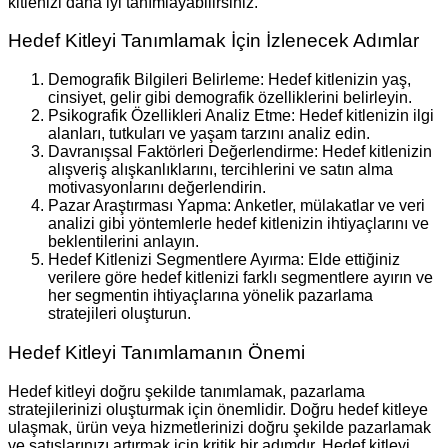
kitlenizi daha iyi tanımlayabilirsiniz.
Hedef Kitleyi Tanımlamak İçin İzlenecek Adımlar
Demografik Bilgileri Belirleme: Hedef kitlenizin yaş,
cinsiyet, gelir gibi demografik özelliklerini belirleyin.
Psikografik Özellikleri Analiz Etme: Hedef kitlenizin ilgi
alanları, tutkuları ve yaşam tarzını analiz edin.
Davranışsal Faktörleri Değerlendirme: Hedef kitlenizin
alışveriş alışkanlıklarını, tercihlerini ve satın alma
motivasyonlarını değerlendirin.
Pazar Araştırması Yapma: Anketler, mülakatlar ve veri
analizi gibi yöntemlerle hedef kitlenizin ihtiyaçlarını ve
beklentilerini anlayın.
Hedef Kitlenizi Segmentlere Ayırma: Elde ettiğiniz
verilere göre hedef kitlenizi farklı segmentlere ayırın ve
her segmentin ihtiyaçlarına yönelik pazarlama
stratejileri oluşturun.
Hedef Kitleyi Tanımlamanın Önemi
Hedef kitleyi doğru şekilde tanımlamak, pazarlama
stratejilerinizi oluşturmak için önemlidir. Doğru hedef kitleye
ulaşmak, ürün veya hizmetlerinizi doğru şekilde pazarlamak
ve satışlarınızı artırmak için kritik bir adımdır. Hedef kitleyi