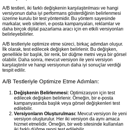
A/B testleri, iki farklı değişkenin karşılaştırılması ve hangi
versiyonun daha iyi performans gösterdiğinin belirlenmesi
üzerine kurulu bir test yöntemidir. Bu yöntem sayesinde
markalar, web siteleri, e-posta kampanyaları, reklamlar ve
daha birçok dijital pazarlama aracı için en etkili versiyonları
belirleyebilirler.
A/B testleriyle optimize etme süreci, birkaç adımdan oluşur.
İlk olarak, test edilecek değişken belirlenir. Bu değişken,
genellikle bir başlık, bir renk, bir düğme metni veya bir görsel
olabilir. Daha sonra, mevcut versiyon ile yeni versiyon
karşılaştırılır ve hangi versiyonun daha iyi sonuçlar verdiği
tespit edilir.
A/B Testleriyle Optimize Etme Adımları:
Değişkenin Belirlenmesi:
Optimizasyon için test
edilecek değişken belirlenir. Örneğin, bir e-posta
kampanyasında başlık veya görsel değişkenleri test
edilebilir.
Versiyonların Oluşturulması:
Mevcut versiyon ile yeni
versiyon oluşturulur. Her iki versiyon da aynı amaca
hizmet etmelidir. Örneğin, bir web sitesinde kullanılan
iki farklı düğme rengi test edilebilir.