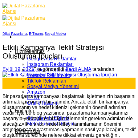
Skip
to
content
Dijital Pazarlama
,
E-Ticaret
,
Sosyal Medya
Etkili Kampanya Teklif Stratejisi
Hizmetlerimiz
Oluşturma İpuçları
Google Ads Reklamları
İnstagram Reklamları
Eylül 19, 2023
’' te gönderildi
Ferdi ALMA
tarafından
Facebook Reklamları
Youtube Reklamları
19
TikTok Reklamları
Eyl
Sosyal Medya Yönetimi
Amazon
Bir pazarlama kampanyası başlatmak, işletmenizin başarısını
ETSY
artırmak için önemli bir adımdır. Ancak, etkili bir kampanya
Grafik Tasarım
oluşturmanın ve hedef kitlenizi çekmenin önemli adımları
Eğitimler
vardır. İşte bu blog yazısında, pazarlama kampanyalarınızı
Google Ads Eğitimi
başarıyla yürütebilmeniz için izlemeniz gereken adımları ele
Meta Business Eğitimi
alacağız. İlk olarak, hedef kitleyi tanımlamanın önemini,
ardından pazar araştırması yapmanın nasıl yapılacağını, teklif
Referanslar
oluşturma sürecinde nelere dikkat etmeniz gerektiğini,