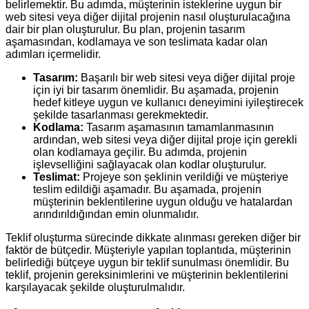
belirlemektir. Bu adımda, müşterinin isteklerine uygun bir
web sitesi veya diğer dijital projenin nasıl oluşturulacağına
dair bir plan oluşturulur. Bu plan, projenin tasarım
aşamasından, kodlamaya ve son teslimata kadar olan
adımları içermelidir.
Tasarım:
Başarılı bir web sitesi veya diğer dijital proje
için iyi bir tasarım önemlidir. Bu aşamada, projenin
hedef kitleye uygun ve kullanıcı deneyimini iyileştirecek
şekilde tasarlanması gerekmektedir.
Kodlama:
Tasarım aşamasının tamamlanmasının
ardından, web sitesi veya diğer dijital proje için gerekli
olan kodlamaya geçilir. Bu adımda, projenin
işlevselliğini sağlayacak olan kodlar oluşturulur.
Teslimat:
Projeye son şeklinin verildiği ve müşteriye
teslim edildiği aşamadır. Bu aşamada, projenin
müşterinin beklentilerine uygun olduğu ve hatalardan
arındırıldığından emin olunmalıdır.
Teklif oluşturma sürecinde dikkate alınması gereken diğer bir
faktör de bütçedir. Müşteriyle yapılan toplantıda, müşterinin
belirlediği bütçeye uygun bir teklif sunulması önemlidir. Bu
teklif, projenin gereksinimlerini ve müşterinin beklentilerini
karşılayacak şekilde oluşturulmalıdır.