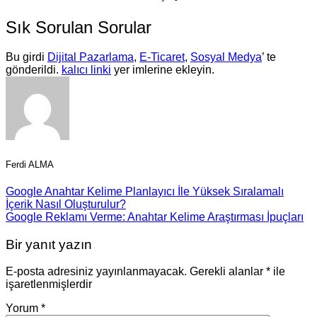
Sık Sorulan Sorular
Bu girdi
Dijital Pazarlama
,
E-Ticaret
,
Sosyal Medya
’ te
gönderildi.
kalıcı linki
yer imlerine ekleyin.
Ferdi ALMA
Google Anahtar Kelime Planlayıcı İle Yüksek Sıralamalı
İçerik Nasıl Oluşturulur?
Google Reklamı Verme: Anahtar Kelime Araştırması İpuçları
Bir yanıt yazın
E-posta adresiniz yayınlanmayacak.
Gerekli alanlar
*
ile
işaretlenmişlerdir
Yorum
*