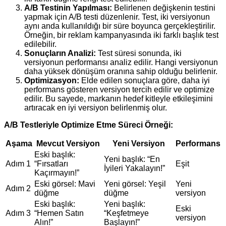
A/B Testinin Yapılması:
Belirlenen değişkenin testini
yapmak için A/B testi düzenlenir. Test, iki versiyonun
aynı anda kullanıldığı bir süre boyunca gerçekleştirilir.
Örneğin, bir reklam kampanyasında iki farklı başlık test
edilebilir.
Sonuçların Analizi:
Test süresi sonunda, iki
versiyonun performansı analiz edilir. Hangi versiyonun
daha yüksek dönüşüm oranına sahip olduğu belirlenir.
Optimizasyon:
Elde edilen sonuçlara göre, daha iyi
performans gösteren versiyon tercih edilir ve optimize
edilir. Bu sayede, markanın hedef kitleyle etkileşimini
artıracak en iyi versiyon belirlenmiş olur.
A/B Testleriyle Optimize Etme Süreci Örneği:
Aşama
Mevcut Versiyon
Yeni Versiyon
Performans
Eski başlık:
Yeni başlık: “En
Adım 1
“Fırsatları
Eşit
İyileri Yakalayın!”
Kaçırmayın!”
Eski görsel: Mavi
Yeni görsel: Yeşil
Yeni
Adım 2
düğme
düğme
versiyon
Eski başlık:
Yeni başlık:
Eski
Adım 3
“Hemen Satın
“Keşfetmeye
versiyon
Alın!”
Başlayın!”