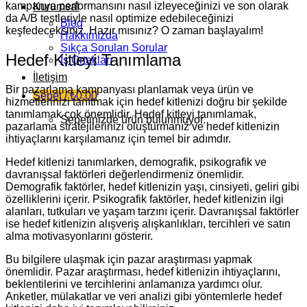
kampanya performansını nasıl izleyeceğinizi ve son olarak
Kurumsal
da A/B testleriyle nasıl optimize edebileceğinizi
Blog
keşfedeceksiniz. Hazır mısınız? O zaman başlayalım!
Hakkımızda
Sıkça Sorulan Sorular
Hedef Kitleyi Tanımlama
İş Ortakları
İletişim
Bir pazarlama kampanyası planlamak veya ürün ve
Sepet /
₺
0,00
hizmetlerinizi tanıtmak için hedef kitlenizi doğru bir şekilde
tanımlamak çok önemlidir. Hedef kitleyi tanımlamak,
Sepetinizde ürün bulunmuyor.
pazarlama stratejilerinizi oluşturmanız ve hedef kitlenizin
ihtiyaçlarını karşılamanız için temel bir adımdır.
Hedef kitlenizi tanımlarken, demografik, psikografik ve
davranışsal faktörleri değerlendirmeniz önemlidir.
Demografik faktörler, hedef kitlenizin yaşı, cinsiyeti, geliri gibi
özelliklerini içerir. Psikografik faktörler, hedef kitlenizin ilgi
alanları, tutkuları ve yaşam tarzını içerir. Davranışsal faktörler
ise hedef kitlenizin alışveriş alışkanlıkları, tercihleri ve satın
alma motivasyonlarını gösterir.
Bu bilgilere ulaşmak için pazar araştırması yapmak
önemlidir. Pazar araştırması, hedef kitlenizin ihtiyaçlarını,
beklentilerini ve tercihlerini anlamanıza yardımcı olur.
Anketler, mülakatlar ve veri analizi gibi yöntemlerle hedef