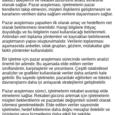
tüketici taleplerini ve rekabet durumunu analiz etmesine
olanak sağlar. Pazar araştırması, işletmelerin pazar
trendlerini takip etmesini, müşteri ilişkilerini geliştirmesini ve
kararlarını verirken daha sağlam verilere dayanmasını sağlar.
Pazar araştırması yaparken ilk olarak amaç ve hedeflerin net
olarak belirlenmesi önemlidir. Hangi bilgilere ihtiyaç
duyulduğu ve bu bilgilerin nasıl kullanılacağı belirlenmeli.
Ardından veri toplama yöntemleri ve kaynakları belirlenerek
araştırmanın yapısı oluşturulmalıdır. Verilerin toplanması
aşamasında anketler, odak grupları, gözlem, mülakatlar gibi
farklı yöntemler kullanılabilir.
Bir işletme için pazar araştırması sürecinde verilerin analizi
önemli bir adımdır. Bu aşamada elde edilen veriler
sınıflandırılır, karşılaştırılır ve yorumlanır. Çeşitli istatistiksel
analizler ve grafikler kullanılarak veriler daha anlamlı hale
getirilir. Bu sayede işletmeler, pazardaki eğilimleri ve tüketici
davranışlarını daha iyi anlayarak stratejilerini geliştirebilir.
Pazar araştırması süreci, işletmelerin rekabet avantajı elde
etmelerini sağlar. Rekabet gücünü artırmak için işletmelerin
müşteri beklentilerini ve pazardaki değişimleri sürekli olarak
izlemesi gerekmektedir. Elde edilen veriler sayesinde
işletmeler, hedef kitlelerine daha doğru mesajlar iletebilir ve
ürünlerini veya hizmetlerini daha etkili bir şekilde