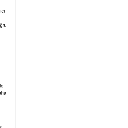
ıcı
oğru
de,
daha
ek