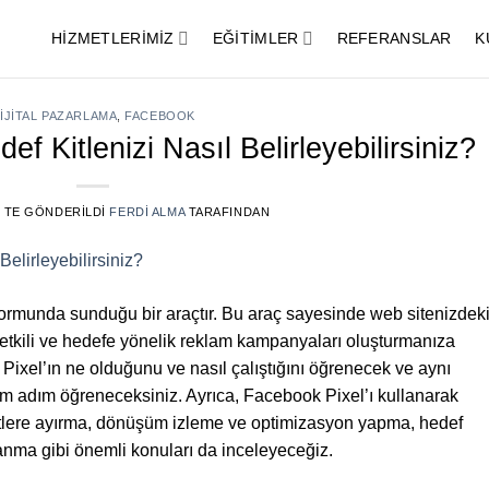
HIZMETLERIMIZ
EĞITIMLER
REFERANSLAR
K
IJITAL PAZARLAMA
,
FACEBOOK
f Kitlenizi Nasıl Belirleyebilirsiniz?
’' TE GÖNDERILDI
FERDI ALMA
TARAFINDAN
ormunda sunduğu bir araçtır. Bu araç sayesinde web sitenizdek
a etkili ve hedefe yönelik reklam kampanyaları oluşturmanıza
Pixel’ın ne olduğunu ve nasıl çalıştığını öğrenecek ve aynı
m adım öğreneceksiniz. Ayrıca, Facebook Pixel’ı kullanarak
tlere ayırma, dönüşüm izleme ve optimizasyon yapma, hedef
ullanma gibi önemli konuları da inceleyeceğiz.