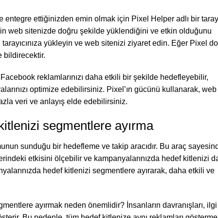
 entegre ettiğinizden emin olmak için Pixel Helper adlı bir taray
el’in web sitenizde doğru şekilde yüklendiğini ve etkin olduğunu
 tarayıcınıza yükleyin ve web sitenizi ziyaret edin. Eğer Pixel d
bildirecektir.
 Facebook reklamlarınızı daha etkili bir şekilde hedefleyebilir,
larınızı optimize edebilirsiniz. Pixel’ın gücünü kullanarak, web
azla veri ve anlayış elde edebilirsiniz.
itlenizi segmentlere ayırma
unun sunduğu bir hedefleme ve takip aracıdır. Bu araç sayesin
rindeki etkisini ölçebilir ve kampanyalarınızda hedef kitlenizi 
nyalarınızda hedef kitlenizi segmentlere ayırarak, daha etkili ve
gmentlere ayırmak neden önemlidir? İnsanların davranışları, ilgi
 gösterir. Bu nedenle, tüm hedef kitlenize aynı reklamları gösterm