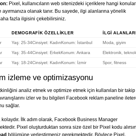
yon:
Pixel, kullanıcıların web sitenizdeki içeriklere hangi konula
 ayırmanıza olanak tanır. Bu sayede, ilgi alanlarına yönelik
aha fazla ilgisini çekebilirsiniz.
DEMOGRAFIK ÖZELLIKLER
İLGI ALANLAR
r
Yaş: 25-34Cinsiyet: KadınKonum: İstanbul
Moda, giyim
ar
Yaş: 35-44Cinsiyet: ErkekKonum: Ankara
Elektronik, teknol
ar
Yaş: 18-24Cinsiyet: KadınKonum: İzmir
Spor, fitness
üm izleme ve optimizasyonu
nliğini analiz etmek ve optimize etmek için kullanılan bir takip
vranışlarını izler ve bu bilgileri Facebook reklam paneline ilete
u sağlar.
a kolaydır. İlk adım olarak, Facebook Business Manager
tedir. Pixel oluşturduktan sonra size özel bir Pixel kodu alırsın
ead
bölümüne yerleştirmeniz gerekmektedir. Böylece Pixel,