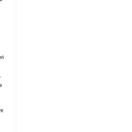
ri
r
te
re