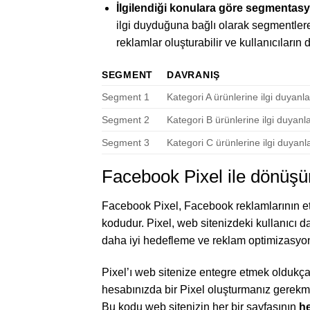
İlgilendiği konulara göre segmentas
ilgi duyduğuna bağlı olarak segmentlere
reklamlar oluşturabilir ve kullanıcıların d
SEGMENT
DAVRANIŞ
Segment 1
Kategori A ürünlerine ilgi duyanla
Segment 2
Kategori B ürünlerine ilgi duyanl
Segment 3
Kategori C ürünlerine ilgi duyanl
Facebook Pixel ile dönüş
Facebook Pixel, Facebook reklamlarının etki
kodudur. Pixel, web sitenizdeki kullanıcı da
daha iyi hedefleme ve reklam optimizasyon
Pixel’ı web sitenize entegre etmek oldukç
hesabınızda bir Pixel oluşturmanız gerekmek
Bu kodu web sitenizin her bir sayfasının
h