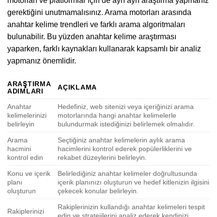
motorları ve platformlar için de ayrı ayrı araştırma yapmanız
gerektiğini unutmamalısınız. Arama motorları arasında
anahtar kelime trendleri ve farklı arama algoritmaları
bulunabilir. Bu yüzden anahtar kelime araştırması
yaparken, farklı kaynakları kullanarak kapsamlı bir analiz
yapmanız önemlidir.
ARAŞTIRMA
AÇIKLAMA
ADIMLARI
Anahtar
Hedefiniz, web sitenizi veya içeriğinizi arama
kelimelerinizi
motorlarında hangi anahtar kelimelerle
belirleyin
bulundurmak istediğinizi belirlemek olmalıdır.
Arama
Seçtiğiniz anahtar kelimelerin aylık arama
hacmini
hacimlerini kontrol ederek popülerliklerini ve
kontrol edin
rekabet düzeylerini belirleyin.
Konu ve içerik
Belirlediğiniz anahtar kelimeler doğrultusunda
planı
içerik planınızı oluşturun ve hedef kitlenizin ilgisini
oluşturun
çekecek konular belirleyin.
Rakiplerinizin kullandığı anahtar kelimeleri tespit
Rakiplerinizi
edin ve stratejilerini analiz ederek kendinizi