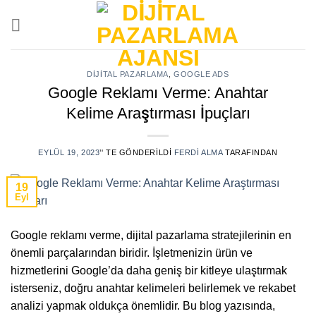
Skip
to
content
DIJITAL PAZARLAMA
,
GOOGLE ADS
Google Reklamı Verme: Anahtar
Kelime Araştırması İpuçları
EYLÜL 19, 2023
’' TE GÖNDERILDI
FERDI ALMA
TARAFINDAN
19
Eyl
Google reklamı verme, dijital pazarlama stratejilerinin en
önemli parçalarından biridir. İşletmenizin ürün ve
hizmetlerini Google’da daha geniş bir kitleye ulaştırmak
isterseniz, doğru anahtar kelimeleri belirlemek ve rekabet
analizi yapmak oldukça önemlidir. Bu blog yazısında,