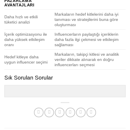
PAZARLAMA
AVANTAJLARI
Markaların hedef kitlelerini daha iyi
Daha hızlı ve etkili
tanıması ve stratejilerini buna göre
tüketici analizi
oluşturması
İçerik optimizasyonu ile
Influencerların paylaştığı içeriklerin
daha yüksek etkileşim
daha fazla ilgi çekmesi ve etkileşim
oranı
sağlaması
Markaların, takipçi kitlesi ve analitik
Hedef kitleye daha
veriler dikkate alınarak en doğru
uygun influencer seçimi
influencerları seçmesi
Sık Sorulan Sorular