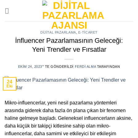
Skip
to
content
DIJITAL PAZARLAMA
,
E-TICARET
İnfluencer Pazarlamasının Geleceği:
Yeni Trendler ve Fırsatlar
EKIM 24, 2023
’' TE GÖNDERILDI
FERDI ALMA
TARAFINDAN
24
Eki
Mikro-influencerlar, yeni nesil pazarlama yöntemleri
arasında giderek daha fazla ön plana çıkan bir fenomen
haline gelmeye başladı. Geleneksel influencerların aksine,
daha küçük bir takipçi kitlesine sahip olan mikro-
influencerlar, daha samimi ve etkileyici bir etkileşim