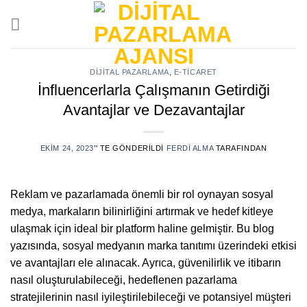
Skip
to
content
DIJITAL PAZARLAMA
,
E-TICARET
İnfluencerlarla Çalışmanın Getirdiği
Avantajlar ve Dezavantajlar
EKIM 24, 2023
’' TE GÖNDERILDI
FERDI ALMA
TARAFINDAN
Reklam ve pazarlamada önemli bir rol oynayan sosyal
medya, markaların bilinirliğini artırmak ve hedef kitleye
ulaşmak için ideal bir platform haline gelmiştir. Bu blog
yazısında, sosyal medyanın marka tanıtımı üzerindeki etkisi
ve avantajları ele alınacak. Ayrıca, güvenilirlik ve itibarın
nasıl oluşturulabileceği, hedeflenen pazarlama
stratejilerinin nasıl iyileştirilebileceği ve potansiyel müşteri