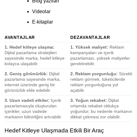
Blog yazıları
Videolar
E-kitaplar
AVANTAJLAR
DEZAVANTAJLAR
1. Hedef kitleye ulaşma:
1. Yüksek maliyet:
Reklam
Dijital pazarlama stratejileri
kampanyaları ve içerik
sayesinde marka, hedef kitleye
pazarlaması, yüksek maliyetler
kolayca ulaşabilir.
gerektirebilir.
2. Geniş görünürlük:
Dijital
2. Reklam yorgunluğu:
Sürekli
pazarlama sayesinde marka,
reklam görmek, tüketicilerde
internet üzerinde geniş bir
reklam yorgunluğuna yol
görünürlük elde edebilir.
açabilir.
3. Uzun vadeli etkiler:
İçerik
3. Yoğun rekabet:
Dijital
pazarlamasıyla oluşturulan
ortamda rekabet oldukça
içerikler, uzun vadede
yoğundur, bu nedenle markanın
markanın bilinirliğini artırabilir.
dikkat çekmesi zor olabilir.
Hedef Kitleye Ulaşmada Etkili Bir Araç