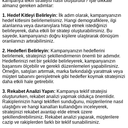
kampanya teklif stratejisi nasıl oluşturulur? İşte dikkate
almanız gereken adımlar:
1. Hedef Kitleyi Belirleyin:
İlk adım olarak, kampanyanızın
hedef kitlesini belirlemelisiniz. Hangi demografiklere, ilgi
alanlarına veya davranışlara hitap etmek istediğinizi
belirleyerek, daha etkili bir strateji oluşturabilirsiniz. Bu
sayede, kampanyanızı doğru kişilere ulaştırarak dönüşüm
oranlarınızı artırabilirsiniz.
2. Hedefleri Belirleyin:
Kampanyanızın hedeflerini
belirlemek, stratejinizi şekillendirmenin önemli bir adımıdır.
Hedeflerinizi net bir şekilde belirleyerek, kampanyanızın
başarısını ölçebilir ve gerekli düzenlemeleri yapabilirsiniz.
Örneğin, satışları artırmak, marka farkındalığı yaratmak veya
müşteri tabanını genişletmek gibi hedefler koymak stratejinizi
daha etkili hale getirebilir.
3. Rekabet Analizi Yapın:
Kampanya teklif stratejisi
oluştururken, rekabet analizi yapmak oldukça önemlidir.
Rakiplerinizin hangi teklifleri sunduğunu, müşterilerine nasıl
ulaştığını ve hangi kanalları kullandığını inceleyerek,
stratejinizi rekabet avantajı elde etmek üzere
şekillendirebilirsiniz. Rekabet analizi yaparak, müşterilere
cazip ve rakiplerden farklı bir teklif sunabilirsiniz.