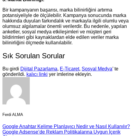
Bir kampanyanın başarısı, marka bilinirliğini artırma
potansiyeliyle de ölçülebilir. Kampanya sonucunda marka
hakkında duyulan farkındalık ve markayla ilgili olumlu veya
olumsuz algılamalar önemli verilerdir. Bu nedenle, yapılan
anketler, sosyal medya etkileşimleri ve müşteri geri
bildirimleri gibi kaynaklardan elde edilen veriler marka
bilinirliğini ölçmede kullanılabilir.
Sık Sorulan Sorular
Bu girdi
Dijital Pazarlama
,
E-Ticaret
,
Sosyal Medya
’ te
gönderildi.
kalıcı linki
yer imlerine ekleyin.
Ferdi ALMA
Google Anahtar Kelime Planlayıcı Nedir ve Nasıl Kullanılır?
Google Adsense’de Reklam Politikalarına Uygun İçerik