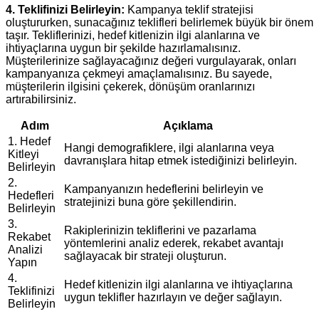
4. Teklifinizi Belirleyin:
Kampanya teklif stratejisi
oluştururken, sunacağınız teklifleri belirlemek büyük bir önem
taşır. Tekliflerinizi, hedef kitlenizin ilgi alanlarına ve
ihtiyaçlarına uygun bir şekilde hazırlamalısınız.
Müşterilerinize sağlayacağınız değeri vurgulayarak, onları
kampanyanıza çekmeyi amaçlamalısınız. Bu sayede,
müşterilerin ilgisini çekerek, dönüşüm oranlarınızı
artırabilirsiniz.
Adım
Açıklama
1. Hedef
Hangi demografiklere, ilgi alanlarına veya
Kitleyi
davranışlara hitap etmek istediğinizi belirleyin.
Belirleyin
2.
Kampanyanızın hedeflerini belirleyin ve
Hedefleri
stratejinizi buna göre şekillendirin.
Belirleyin
3.
Rakiplerinizin tekliflerini ve pazarlama
Rekabet
yöntemlerini analiz ederek, rekabet avantajı
Analizi
sağlayacak bir strateji oluşturun.
Yapın
4.
Hedef kitlenizin ilgi alanlarına ve ihtiyaçlarına
Teklifinizi
uygun teklifler hazırlayın ve değer sağlayın.
Belirleyin