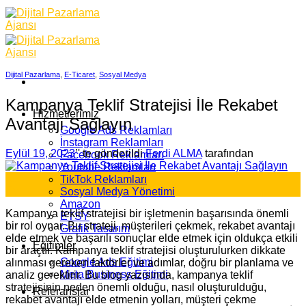
Skip
to
content
Dijital Pazarlama
,
E-Ticaret
,
Sosyal Medya
Kampanya Teklif Stratejisi İle Rekabet
Hizmetlerimiz
Avantajı Sağlayın
Google Ads Reklamları
İnstagram Reklamları
Eylül 19, 2023
’' te gönderildi
Ferdi ALMA
tarafından
Facebook Reklamları
Youtube Reklamları
19
TikTok Reklamları
Eyl
Sosyal Medya Yönetimi
Amazon
Kampanya teklif stratejisi bir işletmenin başarısında önemli
ETSY
bir rol oynar. Bu strateji, müşterileri çekmek, rekabet avantajı
Grafik Tasarım
elde etmek ve başarılı sonuçlar elde etmek için oldukça etkili
Eğitimler
bir araçtır. Kampanya teklif stratejisi oluşturulurken dikkate
Google Ads Eğitimi
alınması gereken faktörler ve adımlar, doğru bir planlama ve
Meta Business Eğitimi
analiz gerektirir. Bu blog yazısında, kampanya teklif
stratejisinin neden önemli olduğu, nasıl oluşturulduğu,
Referanslar
rekabet avantajı elde etmenin yolları, müşteri çekme