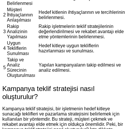
Belirlenmesi
Müşteri
Hedef kitlenin ihtiyaçlarının ve tercihlerinin
2
İhtiyaçlarının
belirlenmesi.
Anlaşılması
Rakip
Rakip işletmelerin teklif stratejilerinin
3
Analizinin
değerlendirilmesi ve rekabet avantajı elde
Yapılması
etme yöntemlerinin belirlenmesi.
Uygun
Hedef kitleye uygun tekliflerin
4
Tekliflerin
hazırlanması ve sunulması.
Sunulması
Takip ve
Analiz
Yapılan kampanyaların takip edilmesi ve
5
Sürecinin
analiz edilmesi.
Oluşturulması
Kampanya teklif stratejisi nasıl
oluşturulur?
Kampanya teklif stratejisi, bir işletmenin hedef kitleye
sunacağı teklifleri ve pazarlama stratejisini belirlemek için
kullanılan bir yöntemdir. Bu strateji, müşteri çekmek ve
rekabet avantajı elde etmek için oldukça önemlidir. Peki, bir