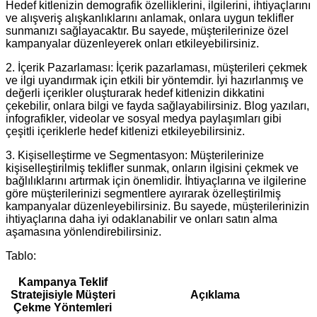
Hedef kitlenizin demografik özelliklerini, ilgilerini, ihtiyaçlarını
ve alışveriş alışkanlıklarını anlamak, onlara uygun teklifler
sunmanızı sağlayacaktır. Bu sayede, müşterilerinize özel
kampanyalar düzenleyerek onları etkileyebilirsiniz.
2. İçerik Pazarlaması: İçerik pazarlaması, müşterileri çekmek
ve ilgi uyandırmak için etkili bir yöntemdir. İyi hazırlanmış ve
değerli içerikler oluşturarak hedef kitlenizin dikkatini
çekebilir, onlara bilgi ve fayda sağlayabilirsiniz. Blog yazıları,
infografikler, videolar ve sosyal medya paylaşımları gibi
çeşitli içeriklerle hedef kitlenizi etkileyebilirsiniz.
3. Kişiselleştirme ve Segmentasyon: Müşterilerinize
kişiselleştirilmiş teklifler sunmak, onların ilgisini çekmek ve
bağlılıklarını artırmak için önemlidir. İhtiyaçlarına ve ilgilerine
göre müşterilerinizi segmentlere ayırarak özelleştirilmiş
kampanyalar düzenleyebilirsiniz. Bu sayede, müşterilerinizin
ihtiyaçlarına daha iyi odaklanabilir ve onları satın alma
aşamasına yönlendirebilirsiniz.
Tablo:
Kampanya Teklif
Stratejisiyle Müşteri
Açıklama
Çekme Yöntemleri