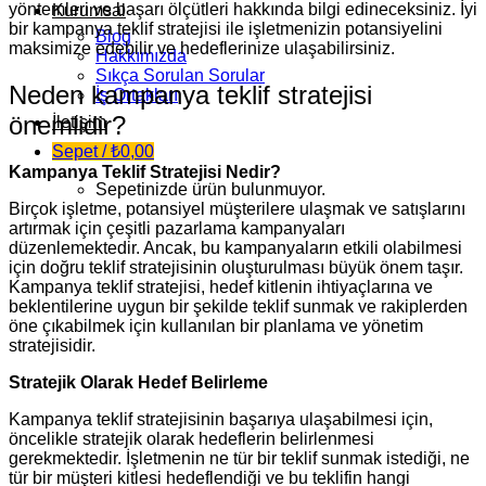
yöntemleri ve başarı ölçütleri hakkında bilgi edineceksiniz. İyi
Kurumsal
bir kampanya teklif stratejisi ile işletmenizin potansiyelini
Blog
maksimize edebilir ve hedeflerinize ulaşabilirsiniz.
Hakkımızda
Sıkça Sorulan Sorular
Neden kampanya teklif stratejisi
İş Ortakları
önemlidir?
İletişim
Sepet /
₺
0,00
Kampanya Teklif Stratejisi Nedir?
Sepetinizde ürün bulunmuyor.
Birçok işletme, potansiyel müşterilere ulaşmak ve satışlarını
artırmak için çeşitli pazarlama kampanyaları
düzenlemektedir. Ancak, bu kampanyaların etkili olabilmesi
için doğru teklif stratejisinin oluşturulması büyük önem taşır.
Kampanya teklif stratejisi, hedef kitlenin ihtiyaçlarına ve
beklentilerine uygun bir şekilde teklif sunmak ve rakiplerden
öne çıkabilmek için kullanılan bir planlama ve yönetim
stratejisidir.
Stratejik Olarak Hedef Belirleme
Kampanya teklif stratejisinin başarıya ulaşabilmesi için,
öncelikle stratejik olarak hedeflerin belirlenmesi
gerekmektedir. İşletmenin ne tür bir teklif sunmak istediği, ne
tür bir müşteri kitlesi hedeflendiği ve bu teklifin hangi