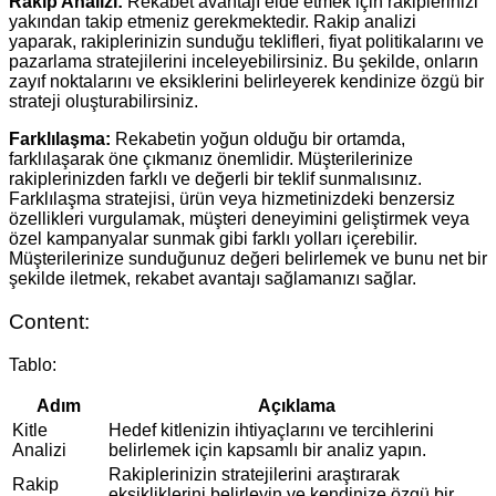
Rakip Analizi:
Rekabet avantajı elde etmek için rakiplerinizi
yakından takip etmeniz gerekmektedir. Rakip analizi
yaparak, rakiplerinizin sunduğu teklifleri, fiyat politikalarını ve
pazarlama stratejilerini inceleyebilirsiniz. Bu şekilde, onların
zayıf noktalarını ve eksiklerini belirleyerek kendinize özgü bir
strateji oluşturabilirsiniz.
Farklılaşma:
Rekabetin yoğun olduğu bir ortamda,
farklılaşarak öne çıkmanız önemlidir. Müşterilerinize
rakiplerinizden farklı ve değerli bir teklif sunmalısınız.
Farklılaşma stratejisi, ürün veya hizmetinizdeki benzersiz
özellikleri vurgulamak, müşteri deneyimini geliştirmek veya
özel kampanyalar sunmak gibi farklı yolları içerebilir.
Müşterilerinize sunduğunuz değeri belirlemek ve bunu net bir
şekilde iletmek, rekabet avantajı sağlamanızı sağlar.
Content:
Tablo:
Adım
Açıklama
Kitle
Hedef kitlenizin ihtiyaçlarını ve tercihlerini
Analizi
belirlemek için kapsamlı bir analiz yapın.
Rakiplerinizin stratejilerini araştırarak
Rakip
eksikliklerini belirleyin ve kendinize özgü bir