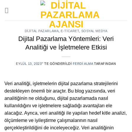
Skip
to
content
DIJITAL PAZARLAMA
,
E-TICARET
,
SOSYAL MEDYA
Dijital Pazarlama Yöntemleri: Veri
Analitiği ve İşletmelere Etkisi
EYLÜL 13, 2023
’' TE GÖNDERILDI
FERDI ALMA
TARAFINDAN
Veri analitiği, işletmelerin dijital pazarlama stratejilerini
destekleyen önemli bir araçtır. Bu blog yazısında, veri
analitiğinin ne olduğunu, dijital pazarlamada nasıl
kullanıldığını ve işletmelere sağladığı avantajları ele
alacağız. Ayrıca, veri analitiği ile yapılan hedef kitle analizi,
ölçümleme ve iyileştirme çalışmalarının nasıl
gerçekleştirildiğini de inceleyeceğiz. Veri analitiğinin