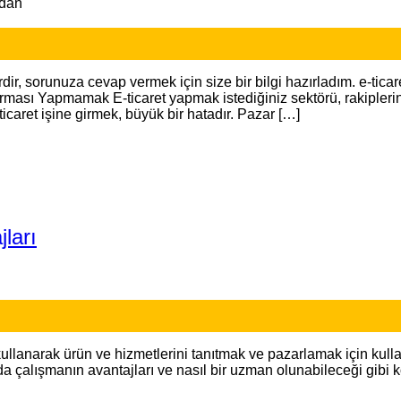
ndan
dir, sorunuza cevap vermek için size bir bilgi hazırladım. e-ticar
sı Yapmamak E-ticaret yapmak istediğiniz sektörü, rakiplerinizi, 
ticaret işine girmek, büyük bir hatadır. Pazar […]
ları
llanarak ürün ve hizmetlerini tanıtmak ve pazarlamak için kulland
a çalışmanın avantajları ve nasıl bir uzman olunabileceği gibi k