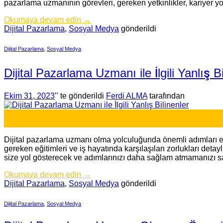
pazarlama uzmanının görevleri, gereken yetkinlikler, kariyer y
Okumaya devam edin
→
Dijital Pazarlama
,
Sosyal Medya
gönderildi
Dijital Pazarlama
,
Sosyal Medya
Dijital Pazarlama Uzmanı ile İlgili Yanlış Bi
Ekim 31, 2023
’' te gönderildi
Ferdi ALMA
tarafından
31
Eki
Dijital pazarlama uzmanı olma yolculuğunda önemli adımları ele 
gereken eğitimleri ve iş hayatında karşılaşılan zorlukları detay
size yol gösterecek ve adımlarınızı daha sağlam atmamanızı s
Okumaya devam edin
→
Dijital Pazarlama
,
Sosyal Medya
gönderildi
Dijital Pazarlama
,
Sosyal Medya