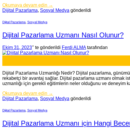
Okumaya devam edin
→
Dijital Pazarlama
,
Sosyal Medya
gönderildi
Dijital Pazarlama
,
Sosyal Medya
Dijital Pazarlama Uzmanı Nasıl Olunur?
Ekim 31, 2023
’' te gönderildi
Ferdi ALMA
tarafından
31
Eki
Dijital Pazarlama Uzmanlığı Nedir? Dijital pazarlama, günümüz
rekabetçi bir avantaj sağlar. Dijital pazarlama uzmanı olmak ist
uzmanlığı için gerekli eğitimlerin neler olduğunu ve deneyim
Okumaya devam edin
→
Dijital Pazarlama
,
Sosyal Medya
gönderildi
Dijital Pazarlama
,
Sosyal Medya
Dijital Pazarlama Uzmanı için Hangi Bece