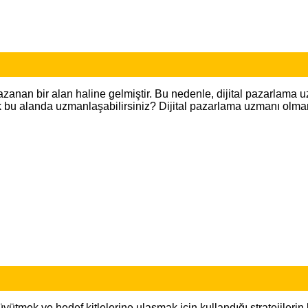
n bir alan haline gelmiştir. Bu nedenle, dijital pazarlama uzman
k bu alanda uzmanlaşabilirsiniz? Dijital pazarlama uzmanı olman
yütmek ve hedef kitlelerine ulaşmak için kullandığı stratejilerin 