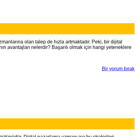
larına olan talep de hızla artmaktadır. Peki, bir dijital
ın avantajları nelerdir? Başarılı olmak için hangi yeteneklere
Bir yorum bırak
bütünüdür. Dijital pazarlama uzmanı ise bu stratejileri