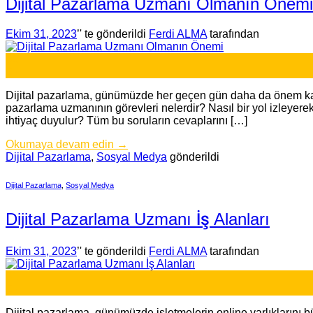
Dijital Pazarlama Uzmanı Olmanın Önemi
Ekim 31, 2023
’' te gönderildi
Ferdi ALMA
tarafından
31
Eki
Dijital pazarlama, günümüzde her geçen gün daha da önem kazana
pazarlama uzmanının görevleri nelerdir? Nasıl bir yol izleyere
ihtiyaç duyulur? Tüm bu soruların cevaplarını […]
Okumaya devam edin
→
Dijital Pazarlama
,
Sosyal Medya
gönderildi
Dijital Pazarlama
,
Sosyal Medya
Dijital Pazarlama Uzmanı İş Alanları
Ekim 31, 2023
’' te gönderildi
Ferdi ALMA
tarafından
31
Eki
Dijital pazarlama, günümüzde işletmelerin online varlıklarını bü