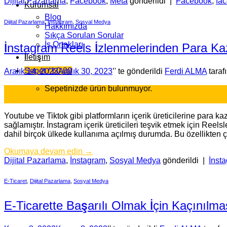
Dijital Pazarlama
,
Facebook
,
Meta
gönderildi
|
Facebook
,
fa
Kurumsal
Blog
Dijital Pazarlama
,
İnstagram
,
Sosyal Medya
Hakkımızda
Sıkça Sorulan Sorular
İş Ortakları
İnstagram Reels İzlenmelerinden Para Kaza
İletişim
Sepet /
₺
0,00
Aralık 14, 2023
Aralık 30, 2023
’' te gönderildi
Ferdi ALMA
taraf
Sepetinizde ürün bulunmuyor.
14
Ara
Youtube ve Tiktok gibi platformların içerik üreticilerine para 
sağlamıştır. İnstagram içerik üreticileri teşvik etmek için Re
dahil birçok ülkede kullanıma açılmış durumda. Bu özellikten 
Okumaya devam edin
→
Dijital Pazarlama
,
İnstagram
,
Sosyal Medya
gönderildi
|
İnst
E-Ticaret
,
Dijital Pazarlama
,
Sosyal Medya
E-Ticarette Başarılı Olmak İçin Kaçınılm