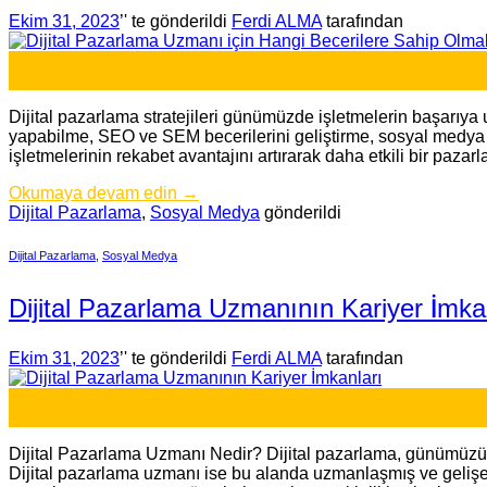
Ekim 31, 2023
’' te gönderildi
Ferdi ALMA
tarafından
31
Eki
Dijital pazarlama stratejileri günümüzde işletmelerin başarıya u
yapabilme, SEO ve SEM becerilerini geliştirme, sosyal medya yö
işletmelerinin rekabet avantajını artırarak daha etkili bir pazarlam
Okumaya devam edin
→
Dijital Pazarlama
,
Sosyal Medya
gönderildi
Dijital Pazarlama
,
Sosyal Medya
Dijital Pazarlama Uzmanının Kariyer İmka
Ekim 31, 2023
’' te gönderildi
Ferdi ALMA
tarafından
31
Eki
Dijital Pazarlama Uzmanı Nedir? Dijital pazarlama, günümüzün hı
Dijital pazarlama uzmanı ise bu alanda uzmanlaşmış ve gelişen di