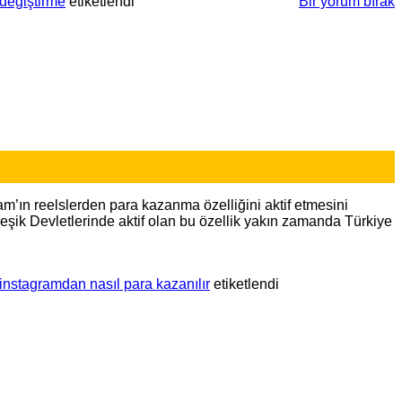
 değiştirme
etiketlendi
Bir yorum bırak
am’ın reelslerden para kazanma özelliğini aktif etmesini
leşik Devletlerinde aktif olan bu özellik yakın zamanda Türkiye
instagramdan nasıl para kazanılır
etiketlendi