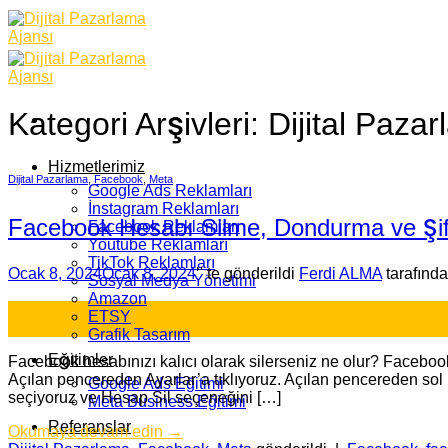
Skip
to
content
Kategori Arşivleri:
Dijital Paza
Hizmetlerimiz
Dijital Pazarlama
,
Facebook
,
Meta
Google Ads Reklamları
İnstagram Reklamları
Facebook Hesabı Silme, Dondurma ve Şifre
Facebook Reklamları
Youtube Reklamları
TikTok Reklamları
Ocak 8, 2024
Ocak 8, 2024
’' te gönderildi
Ferdi ALMA
tarafınd
Sosyal Medya Yönetimi
Amazon
08
ETSY
Oca
Grafik Tasarım
Eğitimler
Facebook hesabınızı kalıcı olarak silerseniz ne olur? Facebook 
Açılan pencereden Ayarlar’a tıklıyoruz. Açılan pencereden sol 
Google Ads Eğitimi
seçiyoruz ve Hesap Sil seçeneğini […]
Meta Business Eğitimi
Referanslar
Okumaya devam edin
→