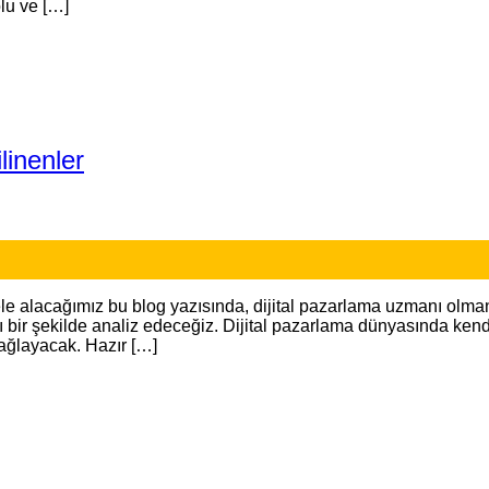
olu ve […]
linenler
alacağımız bu blog yazısında, dijital pazarlama uzmanı olmanın g
lı bir şekilde analiz edeceğiz. Dijital pazarlama dünyasında kendin
ağlayacak. Hazır […]