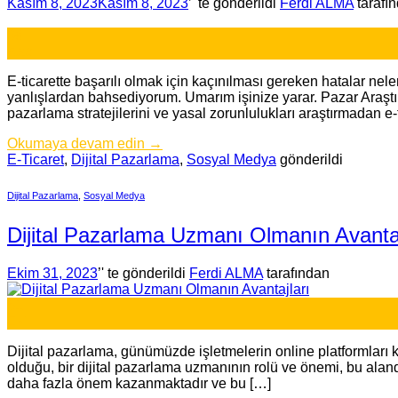
Kasım 8, 2023
Kasım 8, 2023
’' te gönderildi
Ferdi ALMA
tarafı
08
Kas
E-ticarette başarılı olmak için kaçınılması gereken hatalar neler
yanlışlardan bahsediyorum. Umarım işinize yarar. Pazar Araştırma
pazarlama stratejilerini ve yasal zorunlulukları araştırmadan e-
Okumaya devam edin
→
E-Ticaret
,
Dijital Pazarlama
,
Sosyal Medya
gönderildi
Dijital Pazarlama
,
Sosyal Medya
Dijital Pazarlama Uzmanı Olmanın Avantaj
Ekim 31, 2023
’' te gönderildi
Ferdi ALMA
tarafından
31
Eki
Dijital pazarlama, günümüzde işletmelerin online platformları ku
olduğu, bir dijital pazarlama uzmanının rolü ve önemi, bu aland
daha fazla önem kazanmaktadır ve bu […]