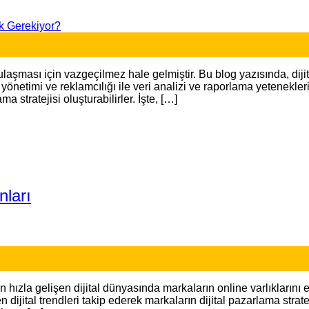
laşması için vazgeçilmez hale gelmiştir. Bu blog yazısında, dijita
netimi ve reklamcılığı ile veri analizi ve raporlama yetenekleri
a stratejisi oluşturabilirler. İşte, […]
nları
zla gelişen dijital dünyasında markaların online varlıklarını en 
jital trendleri takip ederek markaların dijital pazarlama stratej