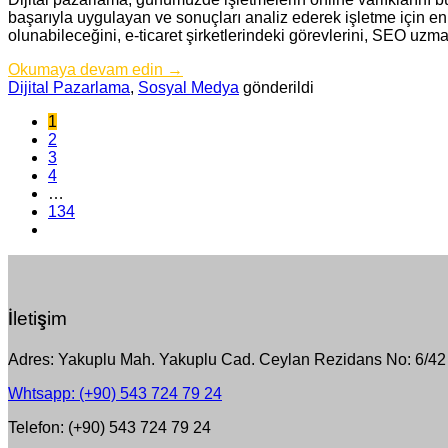
başarıyla uygulayan ve sonuçları analiz ederek işletme için en
olunabileceğini, e-ticaret şirketlerindeki görevlerini, SEO uzm
Okumaya devam edin
→
Dijital Pazarlama
,
Sosyal Medya
gönderildi
1
2
3
4
…
134
İletişim
Adres: Yakuplu Mah. Yakuplu Cad. Ceylan Rezidans No: 6/42 
Whtsapp: (+90) 543 724 79 24
Telefon: (+90) 543 724 79 24