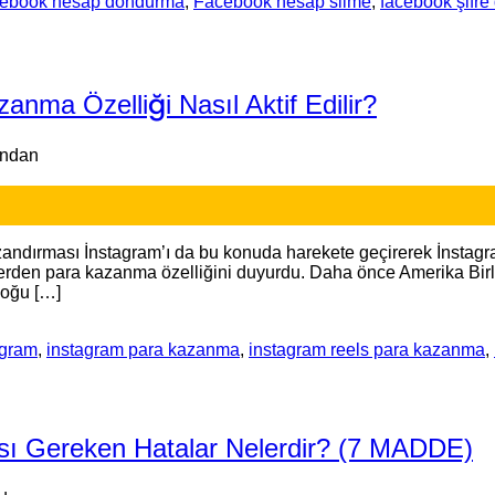
cebook hesap dondurma
,
Facebook hesap silme
,
facebook şifre
nma Özelliği Nasıl Aktif Edilir?
ından
kazandırması İnstagram’ı da bu konuda harekete geçirerek İnstagr
elslerden para kazanma özelliğini duyurdu. Daha önce Amerika Bir
çoğu […]
agram
,
instagram para kazanma
,
instagram reels para kazanma
,
ası Gereken Hatalar Nelerdir? (7 MADDE)