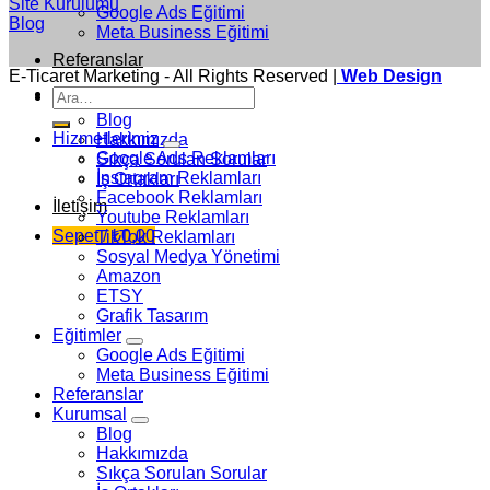
Site Kurulumu
Google Ads Eğitimi
Blog
Meta Business Eğitimi
Referanslar
E-Ticaret Marketing - All Rights Reserved |
Web Design
Kurumsal
Ara:
Blog
Hizmetlerimiz
Hakkımızda
Google Ads Reklamları
Sıkça Sorulan Sorular
İnstagram Reklamları
İş Ortakları
Facebook Reklamları
İletişim
Youtube Reklamları
Sepet /
₺
0,00
TikTok Reklamları
Sosyal Medya Yönetimi
Amazon
ETSY
Grafik Tasarım
Eğitimler
Google Ads Eğitimi
Meta Business Eğitimi
Referanslar
Kurumsal
Blog
Hakkımızda
Sıkça Sorulan Sorular