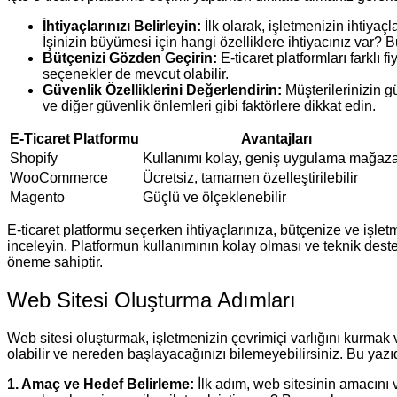
İhtiyaçlarınızı Belirleyin:
İlk olarak, işletmenizin ihtiyaç
İşinizin büyümesi için hangi özelliklere ihtiyacınız var? Bu
Bütçenizi Gözden Geçirin:
E-ticaret platformları farklı
seçenekler de mevcut olabilir.
Güvenlik Özelliklerini Değerlendirin:
Müşterilerinizin g
ve diğer güvenlik önlemleri gibi faktörlere dikkat edin.
E-Ticaret Platformu
Avantajları
Shopify
Kullanımı kolay, geniş uygulama mağaza
WooCommerce
Ücretsiz, tamamen özelleştirilebilir
Magento
Güçlü ve ölçeklenebilir
E-ticaret platformu seçerken ihtiyaçlarınıza, bütçenize ve işletme
inceleyin. Platformun kullanımının kolay olması ve teknik deste
öneme sahiptir.
Web Sitesi Oluşturma Adımları
Web sitesi oluşturmak, işletmenizin çevrimiçi varlığını kurmak v
olabilir ve nereden başlayacağınızı bilemeyebilirsiniz. Bu yazı
1. Amaç ve Hedef Belirleme:
İlk adım, web sitesinin amacını 