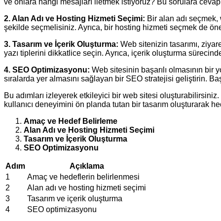
ve onlara hangi mesajları iletmek istiyoruz? Bu sorulara cevap
2. Alan Adı ve Hosting Hizmeti Seçimi:
Bir alan adı seçmek, w
şekilde seçmelisiniz. Ayrıca, bir hosting hizmeti seçmek de öneml
3. Tasarım ve İçerik Oluşturma:
Web sitenizin tasarımı, ziyare
yazı tiplerini dikkatlice seçin. Ayrıca, içerik oluşturma sürecind
4. SEO Optimizasyonu:
Web sitesinin başarılı olmasının bir
sıralarda yer almasını sağlayan bir SEO stratejisi geliştirin. B
Bu adımları izleyerek etkileyici bir web sitesi oluşturabilirsi
kullanıcı deneyimini ön planda tutan bir tasarım oluşturarak hed
Amaç ve Hedef Belirleme
Alan Adı ve Hosting Hizmeti Seçimi
Tasarım ve İçerik Oluşturma
SEO Optimizasyonu
Adım
Açıklama
1
Amaç ve hedeflerin belirlenmesi
2
Alan adı ve hosting hizmeti seçimi
3
Tasarım ve içerik oluşturma
4
SEO optimizasyonu