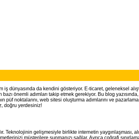
iş dünyasında da kendini gösteriyor. E-ticaret, geleneksel alışver
in bazı önemli adımları takip etmek gerekiyor. Bu blog yazısında
ın püf noktalarını, web sitesi oluşturma adımlarını ve pazarlama
z, doğru yerdesiniz!
. Teknolojinin gelişmesiyle birlikte internetin yaygınlaşması, alış
zmetlerinizi müşterilere sunmanızı sağlar. Ayrıca coğrafi sınırl