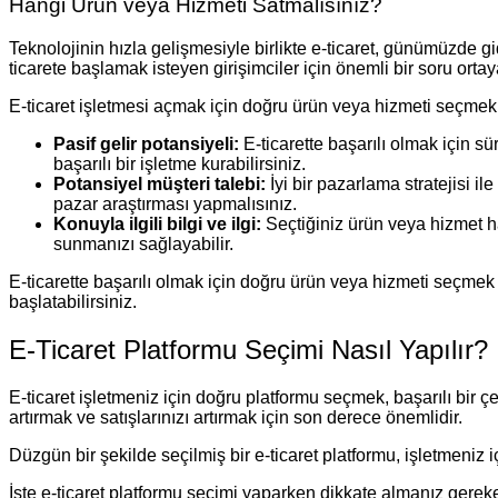
Hangi Ürün veya Hizmeti Satmalısınız?
Teknolojinin hızla gelişmesiyle birlikte e-ticaret, günümüzde gi
ticarete başlamak isteyen girişimciler için önemli bir soru orta
E-ticaret işletmesi açmak için doğru ürün veya hizmeti seçmek,
Pasif gelir potansiyeli:
E-ticarette başarılı olmak için s
başarılı bir işletme kurabilirsiniz.
Potansiyel müşteri talebi:
İyi bir pazarlama stratejisi i
pazar araştırması yapmalısınız.
Konuyla ilgili bilgi ve ilgi:
Seçtiğiniz ürün veya hizmet hakk
sunmanızı sağlayabilir.
E-ticarette başarılı olmak için doğru ürün veya hizmeti seçmek
başlatabilirsiniz.
E-Ticaret Platformu Seçimi Nasıl Yapılır?
E-ticaret işletmeniz için doğru platformu seçmek, başarılı bir 
artırmak ve satışlarınızı artırmak için son derece önemlidir.
Düzgün bir şekilde seçilmiş bir e-ticaret platformu, işletmeniz
İşte e-ticaret platformu seçimi yaparken dikkate almanız gereke