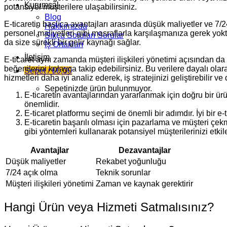
Kurumsal
potansiyel müşterilere ulaşabilirsiniz.
Blog
E-ticaretin başlıca avantajları arasında düşük maliyetler ve 7
Hakkımızda
personel maliyetleri gibi masraflarla karşılaşmanıza gerek yokt
Sıkça Sorulan Sorular
da size sürekli bir gelir kaynağı sağlar.
İş Ortakları
İletişim
E-ticaret aynı zamanda müşteri ilişkileri yönetimi açısından da 
beğenilerini kolayca takip edebilirsiniz. Bu verilere dayalı olara
Sepet /
₺
0,00
hizmetleri daha iyi analiz ederek, iş stratejinizi geliştirebilir ve
Sepetinizde ürün bulunmuyor.
E-ticaretin avantajlarından yararlanmak için doğru bir ür
önemlidir.
E-ticaret platformu seçimi de önemli bir adımdır. İyi bir 
E-ticaretin başarılı olması için pazarlama ve müşteri ç
gibi yöntemleri kullanarak potansiyel müşterilerinizi etkile
Avantajlar
Dezavantajlar
Düşük maliyetler
Rekabet yoğunluğu
7/24 açık olma
Teknik sorunlar
Müşteri ilişkileri yönetimi
Zaman ve kaynak gerektirir
Hangi Ürün veya Hizmeti Satmalısınız?