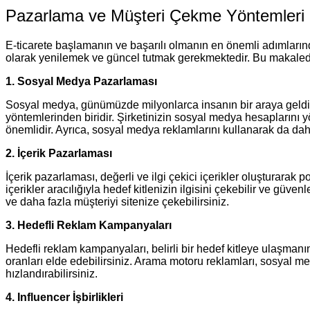
Pazarlama ve Müşteri Çekme Yöntemleri
E-ticarete başlamanın ve başarılı olmanın en önemli adımlarınd
olarak yenilemek ve güncel tutmak gerekmektedir. Bu makalede,
1. Sosyal Medya Pazarlaması
Sosyal medya, günümüzde milyonlarca insanın bir araya geldiği
yöntemlerinden biridir. Şirketinizin sosyal medya hesaplarını y
önemlidir. Ayrıca, sosyal medya reklamlarını kullanarak da daha 
2. İçerik Pazarlaması
İçerik pazarlaması, değerli ve ilgi çekici içerikler oluşturarak po
içerikler aracılığıyla hedef kitlenizin ilgisini çekebilir ve güv
ve daha fazla müşteriyi sitenize çekebilirsiniz.
3. Hedefli Reklam Kampanyaları
Hedefli reklam kampanyaları, belirli bir hedef kitleye ulaşmanı
oranları elde edebilirsiniz. Arama motoru reklamları, sosyal m
hızlandırabilirsiniz.
4. Influencer İşbirlikleri