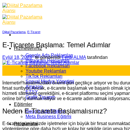
Skip
to
content
Dijital Pazarlama
,
E-Ticaret
E-Ticarete Başlama: Temel Adımlar
Hizmetlerimiz
Google Ads Reklamları
Eylül 18, 2023
’' te gönderildi
Ferdi ALMA
tarafından
İnstagram Reklamları
Facebook Reklamları
18
Youtube Reklamları
Eyl
TikTok Reklamları
Sosyal Medya Yönetimi
İnternetin hayatımızdaki önemi gün geçtikçe artıyor ve bu durum 
Amazon
fırsat sunuyor. Ancak, e-ticarete başlamak ve başarılı olmak iç
ETSY
hizmeti satmanız gerektiğini, e-ticaret platformu seçimi yapman
Grafik Tasarım
online bir iş kurmak istiyor ve e-ticarete adım atmak istiyorsanı
Eğitimler
Neden E-Ticarete Başlamalısınız?
Google Ads Eğitimi
Meta Business Eğitimi
E-ticaret, günümüzde işletmeler için büyük bir fırsat sunmaktadır
Referanslar
yöntemlerine göre daha hızlı ve kolay bir şekilde ürün veya hi