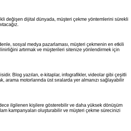
kli değişen dijital dünyada, müşteri çekme yöntemlerini sürekli
ıtacağız.
denle, sosyal medya pazarlaması, müşteri çekmenin en etkili
irliğini artırmak ve müşterileri sitenize yönlendirmek için
ir. Blog yazıları, e-kitaplar, infografikler, videolar gibi çeşitli
arak, arama motorlarında üst sıralarda yer almanızı sağlayabilir
sadece ilgilenen kişilere gösterebilir ve daha yüksek dönüşüm
klam kampanyaları oluşturabilir ve müşteri çekme sürecinizi