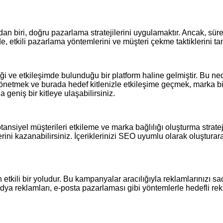
an biri, doğru pazarlama stratejilerini uygulamaktır. Ancak, süre
 etkili pazarlama yöntemlerini ve müşteri çekme taktiklerini tan
 ve etkileşimde bulunduğu bir platform haline gelmiştir. Bu ne
önetmek ve burada hedef kitlenizle etkileşime geçmek, marka bilin
geniş bir kitleye ulaşabilirsiniz.
tansiyel müşterileri etkileme ve marka bağlılığı oluşturma stratejisid
enlerini kazanabilirsiniz. İçeriklerinizi SEO uyumlu olarak oluştur
n etkili bir yoludur. Bu kampanyalar aracılığıyla reklamlarınızı 
edya reklamları, e-posta pazarlaması gibi yöntemlerle hedefli re