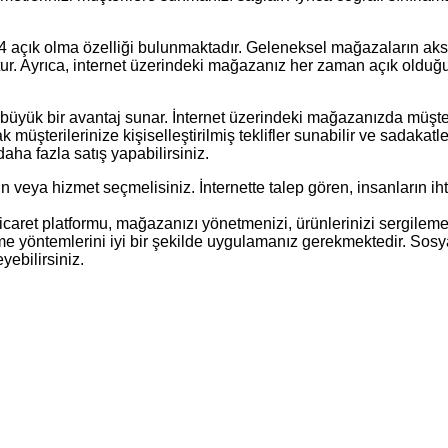
/24 açık olma özelliği bulunmaktadır. Geleneksel mağazaların aks
ur. Ayrıca, internet üzerindeki mağazanız her zaman açık olduğu 
büyük bir avantaj sunar. İnternet üzerindeki mağazanızda müşterile
k müşterilerinize kişiselleştirilmiş teklifler sunabilir ve sadakatl
 daha fazla satış yapabilirsiniz.
ün veya hizmet seçmelisiniz. İnternette talep gören, insanların i
e-ticaret platformu, mağazanızı yönetmenizi, ürünlerinizi sergilem
ekme yöntemlerini iyi bir şekilde uygulamanız gerekmektedir. S
yebilirsiniz.