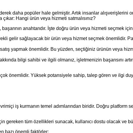
derek daha popüler hale gelmiştir. Artık insanlar alışverişlerini
ya çıkar: Hangi ürün veya hizmeti satmalısınız?
 başarının anahtarıdır. İşte doğru ürün veya hizmeti seçmek için
ürekli gelir sağlayacak bir ürün veya hizmet seçmek önemlidir. Pa
le satış yapmak önemlidir. Bu yüzden, seçtiğiniz ürünün veya hiz
ında bilgi sahibi ve ilgili olmanız, işletmenizin başarısını artıra
 çok önemlidir. Yüksek potansiyele sahip, talep gören ve ilgi du
çevrimiçi iş kurmanın temel adımlarından biridir. Doğru platform
 için gereken tüm özellikleri sunacak, kullanıcı dostu olacak ve 
n bazı önemli faktörler: