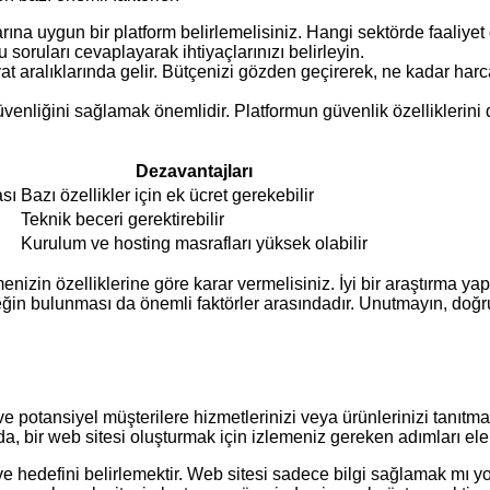
larına uygun bir platform belirlemelisiniz. Hangi sektörde faaliy
 soruları cevaplayarak ihtiyaçlarınızı belirleyin.
 fiyat aralıklarında gelir. Bütçenizi gözden geçirerek, ne kadar ha
üvenliğini sağlamak önemlidir. Platformun güvenlik özelliklerin
Dezavantajları
sı
Bazı özellikler için ek ücret gerekebilir
Teknik beceri gerektirebilir
Kurulum ve hosting masrafları yüksek olabilir
nizin özelliklerine göre karar vermelisiniz. İyi bir araştırma yapar
ğin bulunması da önemli faktörler arasındadır. Unutmayın, doğru e
e potansiyel müşterilere hizmetlerinizi veya ürünlerinizi tanıtmak
da, bir web sitesi oluşturmak için izlemeniz gereken adımları ele
ve hedefini belirlemektir. Web sitesi sadece bilgi sağlamak mı y