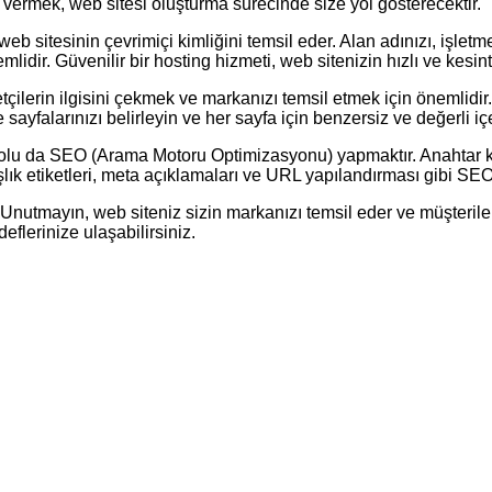
 vermek, web sitesi oluşturma sürecinde size yol gösterecektir.
eb sitesinin çevrimiçi kimliğini temsil eder. Alan adınızı, işle
idir. Güvenilir bir hosting hizmeti, web sitenizin hızlı ve kesint
tçilerin ilgisini çekmek ve markanızı temsil etmek için önemlidir. 
e sayfalarınızı belirleyin ve her sayfa için benzersiz ve değerli iç
 yolu da SEO (Arama Motoru Optimizasyonu) yapmaktır. Anahtar k
aşlık etiketleri, meta açıklamaları ve URL yapılandırması gibi SEO
niz. Unutmayın, web siteniz sizin markanızı temsil eder ve müşteri
eflerinize ulaşabilirsiniz.