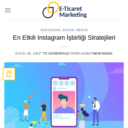
Skip
to
content
İNSTAGRAM
,
SOSYAL MEDYA
En Etkili Instagram İşbirliği Stratejileri
EYLÜL 28, 2023
’' TE GÖNDERILDI
FERDI ALMA
TARAFINDAN
28
Eyl