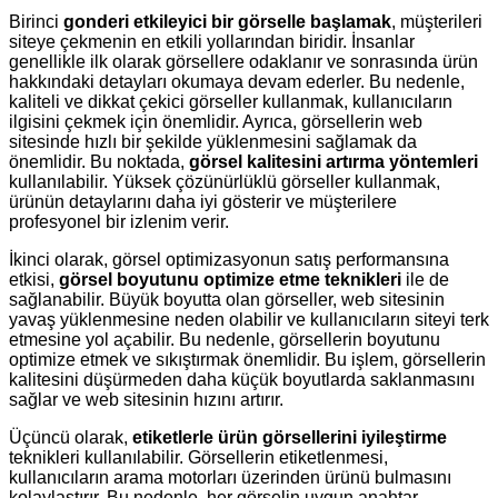
Birinci
gonderi etkileyici bir görselle başlamak
, müşterileri
siteye çekmenin en etkili yollarından biridir. İnsanlar
genellikle ilk olarak görsellere odaklanır ve sonrasında ürün
hakkındaki detayları okumaya devam ederler. Bu nedenle,
kaliteli ve dikkat çekici görseller kullanmak, kullanıcıların
ilgisini çekmek için önemlidir. Ayrıca, görsellerin web
sitesinde hızlı bir şekilde yüklenmesini sağlamak da
önemlidir. Bu noktada,
görsel kalitesini artırma yöntemleri
kullanılabilir. Yüksek çözünürlüklü görseller kullanmak,
ürünün detaylarını daha iyi gösterir ve müşterilere
profesyonel bir izlenim verir.
İkinci olarak, görsel optimizasyonun satış performansına
etkisi,
görsel boyutunu optimize etme teknikleri
ile de
sağlanabilir. Büyük boyutta olan görseller, web sitesinin
yavaş yüklenmesine neden olabilir ve kullanıcıların siteyi terk
etmesine yol açabilir. Bu nedenle, görsellerin boyutunu
optimize etmek ve sıkıştırmak önemlidir. Bu işlem, görsellerin
kalitesini düşürmeden daha küçük boyutlarda saklanmasını
sağlar ve web sitesinin hızını artırır.
Üçüncü olarak,
etiketlerle ürün görsellerini iyileştirme
teknikleri kullanılabilir. Görsellerin etiketlenmesi,
kullanıcıların arama motorları üzerinden ürünü bulmasını
kolaylaştırır. Bu nedenle, her görselin uygun anahtar