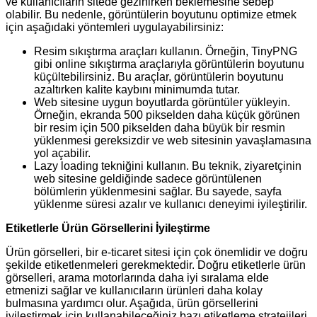
ve kullanıcıların sitede gezinirken beklemesine sebep
olabilir. Bu nedenle, görüntülerin boyutunu optimize etmek
için aşağıdaki yöntemleri uygulayabilirsiniz:
Resim sıkıştırma araçları kullanın. Örneğin, TinyPNG
gibi online sıkıştırma araçlarıyla görüntülerin boyutunu
küçültebilirsiniz. Bu araçlar, görüntülerin boyutunu
azaltırken kalite kaybını minimumda tutar.
Web sitesine uygun boyutlarda görüntüler yükleyin.
Örneğin, ekranda 500 pikselden daha küçük görünen
bir resim için 500 pikselden daha büyük bir resmin
yüklenmesi gereksizdir ve web sitesinin yavaşlamasına
yol açabilir.
Lazy loading tekniğini kullanın. Bu teknik, ziyaretçinin
web sitesine geldiğinde sadece görüntülenen
bölümlerin yüklenmesini sağlar. Bu sayede, sayfa
yüklenme süresi azalır ve kullanıcı deneyimi iyileştirilir.
Etiketlerle Ürün Görsellerini İyileştirme
Ürün görselleri, bir e-ticaret sitesi için çok önemlidir ve doğru
şekilde etiketlenmeleri gerekmektedir. Doğru etiketlerle ürün
görselleri, arama motorlarında daha iyi sıralama elde
etmenizi sağlar ve kullanıcıların ürünleri daha kolay
bulmasına yardımcı olur. Aşağıda, ürün görsellerini
iyileştirmek için kullanabileceğiniz bazı etiketleme stratejileri