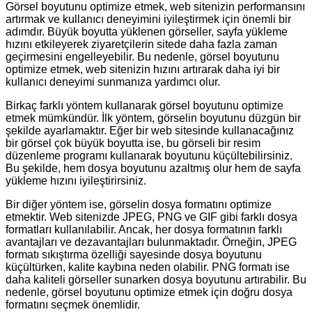
Görsel boyutunu optimize etmek, web sitenizin performansını
artırmak ve kullanıcı deneyimini iyileştirmek için önemli bir
adımdır. Büyük boyutta yüklenen görseller, sayfa yükleme
hızını etkileyerek ziyaretçilerin sitede daha fazla zaman
geçirmesini engelleyebilir. Bu nedenle, görsel boyutunu
optimize etmek, web sitenizin hızını artırarak daha iyi bir
kullanıcı deneyimi sunmanıza yardımcı olur.
Birkaç farklı yöntem kullanarak görsel boyutunu optimize
etmek mümkündür. İlk yöntem, görselin boyutunu düzgün bir
şekilde ayarlamaktır. Eğer bir web sitesinde kullanacağınız
bir görsel çok büyük boyutta ise, bu görseli bir resim
düzenleme programı kullanarak boyutunu küçültebilirsiniz.
Bu şekilde, hem dosya boyutunu azaltmış olur hem de sayfa
yükleme hızını iyileştirirsiniz.
Bir diğer yöntem ise, görselin dosya formatını optimize
etmektir. Web sitenizde JPEG, PNG ve GIF gibi farklı dosya
formatları kullanılabilir. Ancak, her dosya formatının farklı
avantajları ve dezavantajları bulunmaktadır. Örneğin, JPEG
formatı sıkıştırma özelliği sayesinde dosya boyutunu
küçültürken, kalite kaybına neden olabilir. PNG formatı ise
daha kaliteli görseller sunarken dosya boyutunu artırabilir. Bu
nedenle, görsel boyutunu optimize etmek için doğru dosya
formatını seçmek önemlidir.