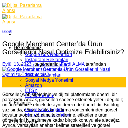
Skip
to
content
Google
Google Merchant Center’da Ürün
Hizmetlerimiz
Görsellerini Nasıl Optimize Edebilirsiniz?
Google Ads Reklamları
İnstagram Reklamları
Eylül 13, 2023
’' te gönderildi
Ferdi ALMA
tarafından
Facebook Reklamları
Youtube Reklamları
TikTok Reklamları
13
Sosyal Medya Yönetimi
Eyl
Amazon
ETSY
Görseller web sitelerinin ve dijital platformların önemli bir
Grafik Tasarım
parçasıdır. Ancak, görselleri sadece eklemek yeterli değildir;
Eğitimler
onları optimize etmek de aynı derecede önemlidir. Bu blog
Google Ads Eğitimi
yazısında, görsel kalitesini artırma yöntemlerinden görsel
Meta Business Eğitimi
boyutunu optimize etme tekniklerine, etiketlerle ürün
görsellerini iyileştirmeye kadar birçok konuyu ele alacağız.
Referanslar
Ayrıca, varsayılan anahtar kelime stratejileri ve görsel