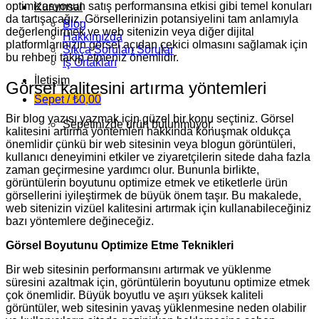
optimizasyonun satış performansına etkisi gibi temel konuları
Kurumsal
da tartışacağız. Görsellerinizin potansiyelini tam anlamıyla
Blog
değerlendirmek ve web sitenizin veya diğer dijital
Hakkımızda
platformlarınızın görsel açıdan çekici olmasını sağlamak için
Sıkça Sorulan Sorular
bu rehberi takip etmeniz önemlidir.
İş Ortakları
İletişim
Görsel kalitesini artırma yöntemleri
Sepet /
₺
0,00
Bir blog yazısı yazmak için güzel bir konu seçtiniz. Görsel
Sepetinizde ürün bulunmuyor.
kalitesini artırma yöntemleri hakkında konuşmak oldukça
önemlidir çünkü bir web sitesinin veya blogun görüntüleri,
kullanıcı deneyimini etkiler ve ziyaretçilerin sitede daha fazla
zaman geçirmesine yardımcı olur. Bununla birlikte,
görüntülerin boyutunu optimize etmek ve etiketlerle ürün
görsellerini iyileştirmek de büyük önem taşır. Bu makalede,
web sitenizin vizüel kalitesini artırmak için kullanabileceğiniz
bazı yöntemlere değineceğiz.
Görsel Boyutunu Optimize Etme Teknikleri
Bir web sitesinin performansını artırmak ve yüklenme
süresini azaltmak için, görüntülerin boyutunu optimize etmek
çok önemlidir. Büyük boyutlu ve aşırı yüksek kaliteli
görüntüler, web sitesinin yavaş yüklenmesine neden olabilir