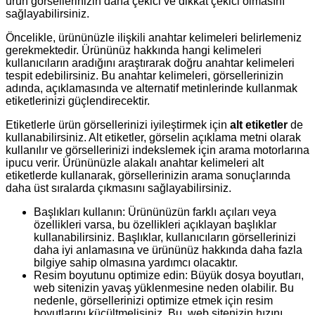
ürün görsellerinizin daha çekici ve dikkat çekici olmasını
sağlayabilirsiniz.
Öncelikle, ürününüzle ilişkili anahtar kelimeleri belirlemeniz
gerekmektedir. Ürününüz hakkında hangi kelimeleri
kullanıcıların aradığını araştırarak doğru anahtar kelimeleri
tespit edebilirsiniz. Bu anahtar kelimeleri, görsellerinizin
adında, açıklamasında ve alternatif metinlerinde kullanmak
etiketlerinizi güçlendirecektir.
Etiketlerle ürün görsellerinizi iyileştirmek için
alt etiketler
de
kullanabilirsiniz. Alt etiketler, görselin açıklama metni olarak
kullanılır ve görsellerinizi indekslemek için arama motorlarına
ipucu verir. Ürününüzle alakalı anahtar kelimeleri alt
etiketlerde kullanarak, görsellerinizin arama sonuçlarında
daha üst sıralarda çıkmasını sağlayabilirsiniz.
Başlıkları kullanın: Ürününüzün farklı açıları veya
özellikleri varsa, bu özellikleri açıklayan başlıklar
kullanabilirsiniz. Başlıklar, kullanıcıların görsellerinizi
daha iyi anlamasına ve ürününüz hakkında daha fazla
bilgiye sahip olmasına yardımcı olacaktır.
Resim boyutunu optimize edin: Büyük dosya boyutları,
web sitenizin yavaş yüklenmesine neden olabilir. Bu
nedenle, görsellerinizi optimize etmek için resim
boyutlarını küçültmelisiniz. Bu, web sitenizin hızını