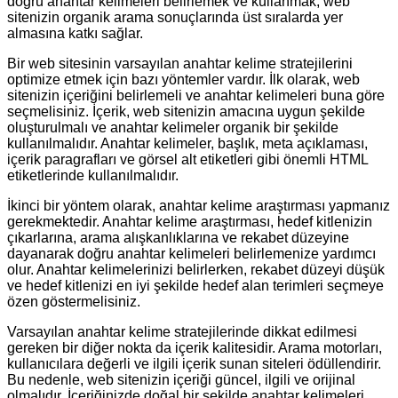
doğru anahtar kelimeleri belirlemek ve kullanmak, web
sitenizin organik arama sonuçlarında üst sıralarda yer
almasına katkı sağlar.
Bir web sitesinin varsayılan anahtar kelime stratejilerini
optimize etmek için bazı yöntemler vardır. İlk olarak, web
sitenizin içeriğini belirlemeli ve anahtar kelimeleri buna göre
seçmelisiniz. İçerik, web sitenizin amacına uygun şekilde
oluşturulmalı ve anahtar kelimeler organik bir şekilde
kullanılmalıdır. Anahtar kelimeler, başlık, meta açıklaması,
içerik paragrafları ve görsel alt etiketleri gibi önemli HTML
etiketlerinde kullanılmalıdır.
İkinci bir yöntem olarak, anahtar kelime araştırması yapmanız
gerekmektedir. Anahtar kelime araştırması, hedef kitlenizin
çıkarlarına, arama alışkanlıklarına ve rekabet düzeyine
dayanarak doğru anahtar kelimeleri belirlemenize yardımcı
olur. Anahtar kelimelerinizi belirlerken, rekabet düzeyi düşük
ve hedef kitlenizi en iyi şekilde hedef alan terimleri seçmeye
özen göstermelisiniz.
Varsayılan anahtar kelime stratejilerinde dikkat edilmesi
gereken bir diğer nokta da içerik kalitesidir. Arama motorları,
kullanıcılara değerli ve ilgili içerik sunan siteleri ödüllendirir.
Bu nedenle, web sitenizin içeriği güncel, ilgili ve orijinal
olmalıdır. İçeriğinizde doğal bir şekilde anahtar kelimeleri