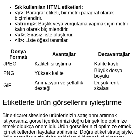
Sık kullanılan HTML etiketleri:
<p>:
Paragraf etiketi, bir metni paragraf olarak
biçimlendirir.
<strong>:
Başlık veya vurgulama yapmak için metni
kalın olarak biçimlendirir.
<ul>:
Sırasız liste oluşturur.
<li>:
Liste öğesi tanımlar.
Dosya
Avantajlar
Dezavantajlar
Formatı
JPEG
Kaliteli sıkıştırma
Kalite kaybı
Büyük dosya
PNG
Yüksek kalite
boyutu
Animasyon ve şeffaflık
Düşük renk
GIF
desteği
skalası
Etiketlerle ürün görsellerini iyileştirme
Bir e-ticaret sitesinde ürünlerinizin satışlarını artırmak
istiyorsanız, görsel içeriklerinizi doğru bir şekilde optimize
etmek oldukça önemlidir. Ürün görsellerinizi optimize etmek
için etiketlerden faydalanabilirsiniz. Doğru etiket stratejisiyle,