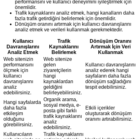
performansını ve kullanıcı deneyimini iyileştirmek için
önemlidir.
Trafik kaynaklarını analiz etmek, hangi kanalların daha
fazla trafik getirdiğini belirlemek için önemlidir.
Dönüşüm oranını artırmak için kullanıcı davranışlarını
analiz etmek ve verileri kullanmak gerekmektedir.
Kullanıcı
Trafik
Dönüşüm Oranını
Davranışlarını
Kaynaklarını
Artırmak İçin Veri
Analiz Etmek
Belirlemek
Kullanmak
Web sitenizin
Web sitenize
performansını
gelen
Kullanıcı davranışlarını
ölçmek için
ziyaretçilerin
analiz ederek hangi
kullanıcı
hangi
sayfaların daha fazla
davranışlarını
kaynaklardan
dönüşüm sağladığını
analiz
geldiğini
tespit edebilirsiniz.
edebilirsiniz.
belirleyebilirsiniz.
Organik arama,
Hangi sayfalarda
sosyal medya, e-
daha fazla
Etkili içerikler
posta gibi farklı
etkileşim
oluşturarak dönüşüm
trafik kaynaklarını
olduğunu
oranını artırabilirsiniz.
analiz
görebilirsiniz.
edebilirsiniz.
Kullanıcıların
Trafik kaynaklarını