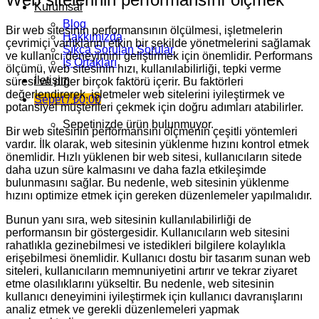
Kurumsal
Blog
Bir web sitesinin performansının ölçülmesi, işletmelerin
Hakkımızda
çevrimiçi varlıklarını etkin bir şekilde yönetmelerini sağlamak
Sıkça Sorulan Sorular
ve kullanıcı deneyimini geliştirmek için önemlidir. Performans
İş Ortakları
ölçümü, web sitesinin hızı, kullanılabilirliği, tepki verme
İletişim
süresi ve diğer birçok faktörü içerir. Bu faktörleri
değerlendirerek, işletmeler web sitelerini iyileştirmek ve
Sepet /
₺
0,00
potansiyel müşterileri çekmek için doğru adımları atabilirler.
Sepetinizde ürün bulunmuyor.
Bir web sitesinin performansını ölçmenin çeşitli yöntemleri
vardır. İlk olarak, web sitesinin yüklenme hızını kontrol etmek
önemlidir. Hızlı yüklenen bir web sitesi, kullanıcıların sitede
daha uzun süre kalmasını ve daha fazla etkileşimde
bulunmasını sağlar. Bu nedenle, web sitesinin yüklenme
hızını optimize etmek için gereken düzenlemeler yapılmalıdır.
Bunun yanı sıra, web sitesinin kullanılabilirliği de
performansın bir göstergesidir. Kullanıcıların web sitesini
rahatlıkla gezinebilmesi ve istedikleri bilgilere kolaylıkla
erişebilmesi önemlidir. Kullanıcı dostu bir tasarım sunan web
siteleri, kullanıcıların memnuniyetini artırır ve tekrar ziyaret
etme olasılıklarını yükseltir. Bu nedenle, web sitesinin
kullanıcı deneyimini iyileştirmek için kullanıcı davranışlarını
analiz etmek ve gerekli düzenlemeleri yapmak