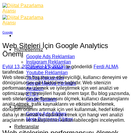
Skip
to
content
Google
Web Siteleri İçin Google Analytics
Hizmetlerimiz
Önemi
Google Ads Reklamları
İnstagram Reklamları
Eylül 13, 2023
Eylül 15, 2023
’' te gönderildi
Ferdi ALMA
Facebook Reklamları
tarafından
Youtube Reklamları
Web sitenizin başarısı ve etkileyiciliği, kullanıcı deneyimi ve
TikTok Reklamları
dönüşüm oranı gibi faktörlere bağlıdır. Web sitenizin
Sosyal Medya Yönetimi
performansını izlemek ve iyileştirmek için veri analizi ve
Amazon
optimizasyon stratejileri hayati önem taşır. Bu blog yazısında,
ETSY
web sitelerinin performansını ölçmek, kullanıcı davranışlarını
Grafik Tasarım
analiz etmek, trafik kaynaklarını ve etkisini belirlemek,
Eğitimler
dönüşüm oranını artırmak için veri kullanmak, hedef kitleyi
Google Ads Eğitimi
daha iyi anlamak ve optimize etmek için hangi veri analizi
Meta Business Eğitimi
araçlarının ve stratejilerinin kullanılabileceğini inceleyelim.
Referanslar
Web sitelerinin performansını ölçmek