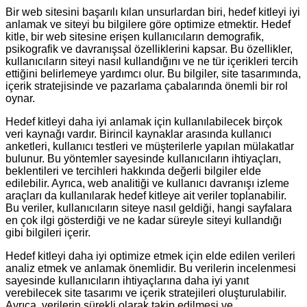
Bir web sitesini başarılı kılan unsurlardan biri, hedef kitleyi iyi
anlamak ve siteyi bu bilgilere göre optimize etmektir. Hedef
kitle, bir web sitesine erişen kullanıcıların demografik,
psikografik ve davranışsal özelliklerini kapsar. Bu özellikler,
kullanıcıların siteyi nasıl kullandığını ve ne tür içerikleri tercih
ettiğini belirlemeye yardımcı olur. Bu bilgiler, site tasarımında,
içerik stratejisinde ve pazarlama çabalarında önemli bir rol
oynar.
Hedef kitleyi daha iyi anlamak için kullanılabilecek birçok
veri kaynağı vardır. Birincil kaynaklar arasında kullanıcı
anketleri, kullanıcı testleri ve müşterilerle yapılan mülakatlar
bulunur. Bu yöntemler sayesinde kullanıcıların ihtiyaçları,
beklentileri ve tercihleri hakkında değerli bilgiler elde
edilebilir. Ayrıca, web analitiği ve kullanıcı davranışı izleme
araçları da kullanılarak hedef kitleye ait veriler toplanabilir.
Bu veriler, kullanıcıların siteye nasıl geldiği, hangi sayfalara
en çok ilgi gösterdiği ve ne kadar süreyle siteyi kullandığı
gibi bilgileri içerir.
Hedef kitleyi daha iyi optimize etmek için elde edilen verileri
analiz etmek ve anlamak önemlidir. Bu verilerin incelenmesi
sayesinde kullanıcıların ihtiyaçlarına daha iyi yanıt
verebilecek site tasarımı ve içerik stratejileri oluşturulabilir.
Ayrıca, verilerin sürekli olarak takip edilmesi ve