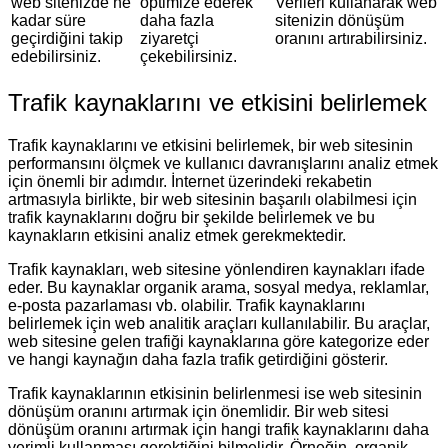
web sitenizde ne
optimize ederek
Verileri kullanarak web
kadar süre
daha fazla
sitenizin dönüşüm
geçirdiğini takip
ziyaretçi
oranını artırabilirsiniz.
edebilirsiniz.
çekebilirsiniz.
Trafik kaynaklarını ve etkisini belirlemek
Trafik kaynaklarını ve etkisini belirlemek, bir web sitesinin
performansını ölçmek ve kullanıcı davranışlarını analiz etmek
için önemli bir adımdır. İnternet üzerindeki rekabetin
artmasıyla birlikte, bir web sitesinin başarılı olabilmesi için
trafik kaynaklarını doğru bir şekilde belirlemek ve bu
kaynakların etkisini analiz etmek gerekmektedir.
Trafik kaynakları, web sitesine yönlendiren kaynakları ifade
eder. Bu kaynaklar organik arama, sosyal medya, reklamlar,
e-posta pazarlaması vb. olabilir. Trafik kaynaklarını
belirlemek için web analitik araçları kullanılabilir. Bu araçlar,
web sitesine gelen trafiği kaynaklarına göre kategorize eder
ve hangi kaynağın daha fazla trafik getirdiğini gösterir.
Trafik kaynaklarının etkisinin belirlenmesi ise web sitesinin
dönüşüm oranını artırmak için önemlidir. Bir web sitesi
dönüşüm oranını artırmak için hangi trafik kaynaklarını daha
verimli kullanması gerektiğini bilmelidir. Örneğin, organik