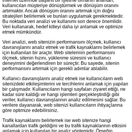
İnternet üzerinde başarılı bir işletme olmanın anahtarı,
kullanıcıları müşteriye dönüştürmek ve dönüşüm oranını
artırmaktır. Ancak dönüşüm oranını artırmak için doğru
stratejileri belirlemek ve bunları uygulamak gerekmektedir.
Bu noktada veri analizi ve kullanımı son derece önemlidir.
Veri kullanarak, hedef kitleyi daha iyi anlamak ve optimize
etmek mümkündür.
Veri analizi, web sitenizin performansını ölçmek, kullanıcı
davranışlarını analiz etmek ve trafik kaynaklarını belirlemek
için kullanılan bir araçtır. Web sitelerinin performansını
ölçmek, sitenin hızını, yüklenme süresini ve kullanıcı
deneyimini değerlendiren bir süreçtir. Bu sayede, sitenin
performansını artırmak için gerekli adımlar atılabilir.
Kullanıcı davranışlarını analiz etmek ise kullanıcıların web
sitenizdeki etkileşimlerini ve tercihlerini anlamak için yapılan
bir çalışmadır. Kullanıcıların hangi sayfaları ziyaret ettiği, ne
kadar süre kaldığı ve hangi işlemleri gerçekleştirdiği gibi
veriler, kullanıcı davranışlarının analiz edilmesini sağlar. Bu
verilere dayanarak, web sitenizi kullanıcıların ihtiyaçlarına
göre optimize edebilirsiniz.
Trafik kaynaklarını belirlemek ise web sitenize hangi
kanallardan trafik geldiğini ve bu trafik kaynaklarının etkisini
anlamak için kullanılan bir analiz yöntemidir. Örneğin,