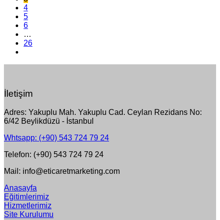
4
5
6
…
26
İletişim
Adres: Yakuplu Mah. Yakuplu Cad. Ceylan Rezidans No:
6/42 Beylikdüzü - İstanbul
Whtsapp: (+90) 543 724 79 24
Telefon: (+90) 543 724 79 24
Mail: info@eticaretmarketing.com
Anasayfa
Eğitimlerimiz
Hizmetlerimiz
Site Kurulumu