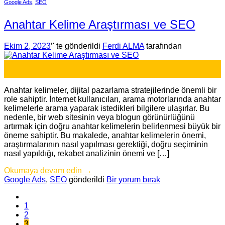
Google Ads
,
SEO
Anahtar Kelime Araştırması ve SEO
Ekim 2, 2023
’' te gönderildi
Ferdi ALMA
tarafından
02
Eki
Anahtar kelimeler, dijital pazarlama stratejilerinde önemli bir
role sahiptir. İnternet kullanıcıları, arama motorlarında anahtar
kelimelerle arama yaparak istedikleri bilgilere ulaşırlar. Bu
nedenle, bir web sitesinin veya blogun görünürlüğünü
artırmak için doğru anahtar kelimelerin belirlenmesi büyük bir
öneme sahiptir. Bu makalede, anahtar kelimelerin önemi,
araştırmalarının nasıl yapılması gerektiği, doğru seçiminin
nasıl yapıldığı, rekabet analizinin önemi ve […]
Okumaya devam edin
→
Google Ads
,
SEO
gönderildi
Bir yorum bırak
1
2
3