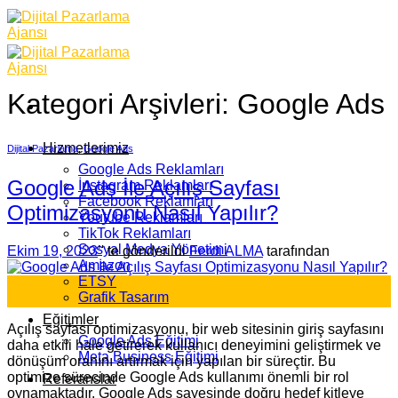
Skip
to
content
Kategori Arşivleri:
Google Ads
Hizmetlerimiz
Dijital Pazarlama
,
Google Ads
Google Ads Reklamları
Google Ads İle Açılış Sayfası
İnstagram Reklamları
Facebook Reklamları
Optimizasyonu Nasıl Yapılır?
Youtube Reklamları
TikTok Reklamları
Sosyal Medya Yönetimi
Ekim 19, 2023
’' te gönderildi
Ferdi ALMA
tarafından
Amazon
ETSY
19
Grafik Tasarım
Eki
Eğitimler
Açılış sayfası optimizasyonu, bir web sitesinin giriş sayfasını
Google Ads Eğitimi
daha etkili hale getirerek kullanıcı deneyimini geliştirmek ve
Meta Business Eğitimi
dönüşüm oranını artırmak için yapılan bir süreçtir. Bu
optimize sürecinde Google Ads kullanımı önemli bir rol
Referanslar
oynamaktadır. Google Ads sayesinde doğru hedef kitleye