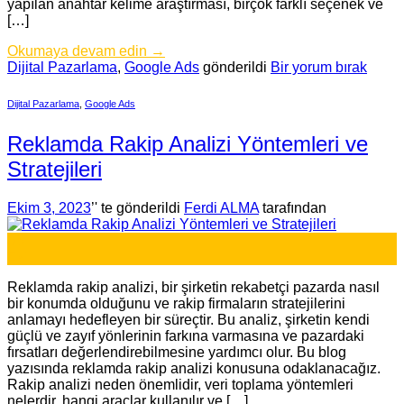
yapılan anahtar kelime araştırması, birçok farklı seçenek ve
[…]
Okumaya devam edin
→
Dijital Pazarlama
,
Google Ads
gönderildi
Bir yorum bırak
Dijital Pazarlama
,
Google Ads
Reklamda Rakip Analizi Yöntemleri ve
Stratejileri
Ekim 3, 2023
’' te gönderildi
Ferdi ALMA
tarafından
03
Eki
Reklamda rakip analizi, bir şirketin rekabetçi pazarda nasıl
bir konumda olduğunu ve rakip firmaların stratejilerini
anlamayı hedefleyen bir süreçtir. Bu analiz, şirketin kendi
güçlü ve zayıf yönlerinin farkına varmasına ve pazardaki
fırsatları değerlendirebilmesine yardımcı olur. Bu blog
yazısında reklamda rakip analizi konusuna odaklanacağız.
Rakip analizi neden önemlidir, veri toplama yöntemleri
nelerdir, hangi araçlar kullanılır ve […]