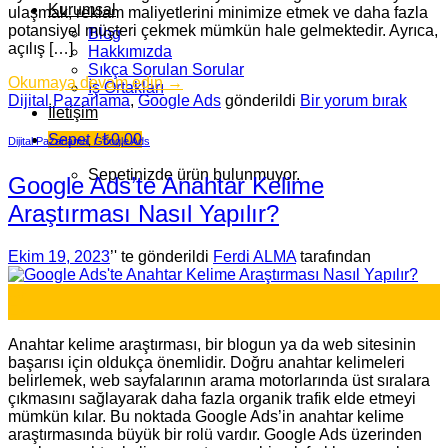
Kurumsal
ulaşmak, reklam maliyetlerini minimize etmek ve daha fazla
potansiyel müşteri çekmek mümkün hale gelmektedir. Ayrıca,
Blog
açılış […]
Hakkımızda
Sıkça Sorulan Sorular
Okumaya devam edin
→
İş Ortakları
Dijital Pazarlama
,
Google Ads
gönderildi
Bir yorum bırak
İletişim
Sepet /
₺
0,00
Dijital Pazarlama
,
Google Ads
Sepetinizde ürün bulunmuyor.
Google Ads’te Anahtar Kelime
Araştırması Nasıl Yapılır?
Ekim 19, 2023
’' te gönderildi
Ferdi ALMA
tarafından
19
Eki
Anahtar kelime araştırması, bir blogun ya da web sitesinin
başarısı için oldukça önemlidir. Doğru anahtar kelimeleri
belirlemek, web sayfalarının arama motorlarında üst sıralara
çıkmasını sağlayarak daha fazla organik trafik elde etmeyi
mümkün kılar. Bu noktada Google Ads’in anahtar kelime
araştırmasında büyük bir rolü vardır. Google Ads üzerinden