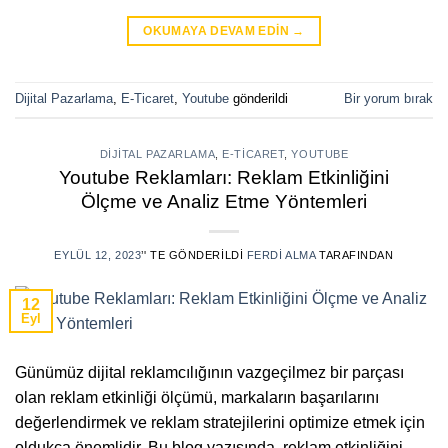
OKUMAYA DEVAM EDIN
→
Dijital Pazarlama
,
E-Ticaret
,
Youtube
gönderildi
Bir yorum bırak
DIJITAL PAZARLAMA
,
E-TICARET
,
YOUTUBE
Youtube Reklamları: Reklam Etkinliğini
Ölçme ve Analiz Etme Yöntemleri
EYLÜL 12, 2023
’' TE GÖNDERILDI
FERDI ALMA
TARAFINDAN
12
Eyl
Günümüz dijital reklamcılığının vazgeçilmez bir parçası
olan reklam etkinliği ölçümü, markaların başarılarını
değerlendirmek ve reklam stratejilerini optimize etmek için
oldukça önemlidir. Bu blog yazısında, reklam etkinliğini