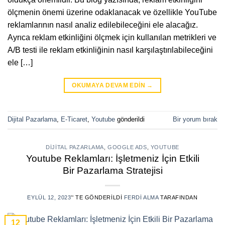
ölçmenin önemi üzerine odaklanacak ve özellikle YouTube
reklamlarının nasıl analiz edilebileceğini ele alacağız.
Ayrıca reklam etkinliğini ölçmek için kullanılan metrikleri ve
A/B testi ile reklam etkinliğinin nasıl karşılaştırılabileceğini
ele […]
OKUMAYA DEVAM EDIN
→
Dijital Pazarlama
,
E-Ticaret
,
Youtube
gönderildi
Bir yorum bırak
DIJITAL PAZARLAMA
,
GOOGLE ADS
,
YOUTUBE
Youtube Reklamları: İşletmeniz İçin Etkili
Bir Pazarlama Stratejisi
EYLÜL 12, 2023
’' TE GÖNDERILDI
FERDI ALMA
TARAFINDAN
12