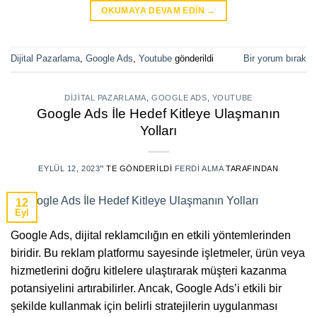
OKUMAYA DEVAM EDIN
→
Dijital Pazarlama
,
Google Ads
,
Youtube
gönderildi
Bir yorum bırak
DIJITAL PAZARLAMA
,
GOOGLE ADS
,
YOUTUBE
Google Ads İle Hedef Kitleye Ulaşmanın
Yolları
EYLÜL 12, 2023
’' TE GÖNDERILDI
FERDI ALMA
TARAFINDAN
12
Eyl
Google Ads, dijital reklamcılığın en etkili yöntemlerinden
biridir. Bu reklam platformu sayesinde işletmeler, ürün veya
hizmetlerini doğru kitlelere ulaştırarak müşteri kazanma
potansiyelini artırabilirler. Ancak, Google Ads’i etkili bir
şekilde kullanmak için belirli stratejilerin uygulanması