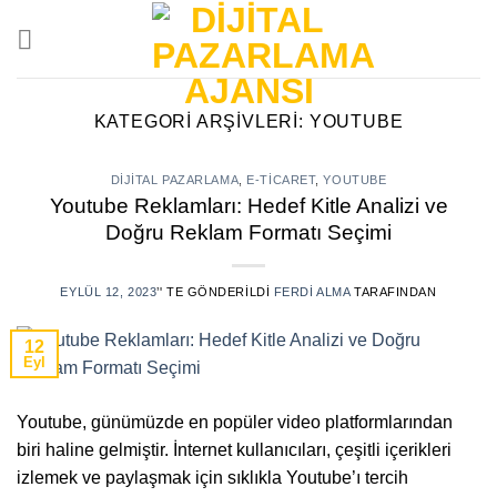
Skip
to
content
KATEGORI ARŞIVLERI:
YOUTUBE
DIJITAL PAZARLAMA
,
E-TICARET
,
YOUTUBE
Youtube Reklamları: Hedef Kitle Analizi ve
Doğru Reklam Formatı Seçimi
EYLÜL 12, 2023
’' TE GÖNDERILDI
FERDI ALMA
TARAFINDAN
12
Eyl
Youtube, günümüzde en popüler video platformlarından
biri haline gelmiştir. İnternet kullanıcıları, çeşitli içerikleri
izlemek ve paylaşmak için sıklıkla Youtube’ı tercih