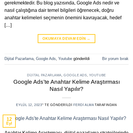
gerekmektedir. Bu blog yazısında, Google Ads nedir ve
nasıl çalıştığına dair temel bilgileri öğrenecek, doğru
anahtar kelimeleri seçmenin önemini kavrayacak, hedef
[…]
OKUMAYA DEVAM EDIN
→
Dijital Pazarlama
,
Google Ads
,
Youtube
gönderildi
Bir yorum bırak
DIJITAL PAZARLAMA
,
GOOGLE ADS
,
YOUTUBE
Google Ads’te Anahtar Kelime Araştırması
Nasıl Yapılır?
EYLÜL 12, 2023
’' TE GÖNDERILDI
FERDI ALMA
TARAFINDAN
12
Eyl
Anahtar Kelime Araştırması, dijital pazarlama stratejilerinde