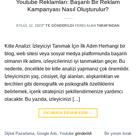
Youtube Reklamları: Başarılı Bir Reklam
Kampanyası Nasıl Oluşturulur?
EYLÜL 12, 2023
’' TE GÖNDERILDI
FERDI ALMA
TARAFINDAN
Kitle Analizi: İzleyiciyi Tanımak İçin İlk Adım Herhangi bir
blog, web sitesi veya sosyal medya platformunda başarılı
olmanın ilk adımı, izleyicilerinizi iyi tanımaktan geçer. Bu
nedenle, öncelikle bir kitle analizi yapmanız çok önemlidir.
İzleyicinizin yaş, cinsiyet, ilgi alanları, alışkanlıkları ve
tercihleri gibi demografik ve psikografik özelliklerini
belirlemek, içerik stratejinizi şekillendirmenize yardımcı
olacaktır. Bu yazıda, izleyicinizi […]
OKUMAYA DEVAM EDIN
→
Dijital Pazarlama
,
Google Ads
,
Youtube
gönderildi
Bir yorum bırak