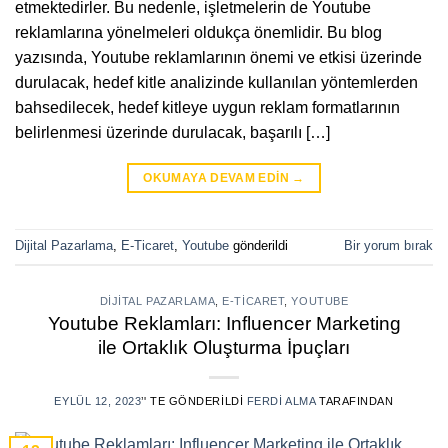
etmektedirler. Bu nedenle, işletmelerin de Youtube
reklamlarına yönelmeleri oldukça önemlidir. Bu blog
yazısında, Youtube reklamlarının önemi ve etkisi üzerinde
durulacak, hedef kitle analizinde kullanılan yöntemlerden
bahsedilecek, hedef kitleye uygun reklam formatlarının
belirlenmesi üzerinde durulacak, başarılı […]
OKUMAYA DEVAM EDIN
→
Dijital Pazarlama
,
E-Ticaret
,
Youtube
gönderildi
Bir yorum bırak
DIJITAL PAZARLAMA
,
E-TICARET
,
YOUTUBE
Youtube Reklamları: Influencer Marketing
ile Ortaklık Oluşturma İpuçları
EYLÜL 12, 2023
’' TE GÖNDERILDI
FERDI ALMA
TARAFINDAN