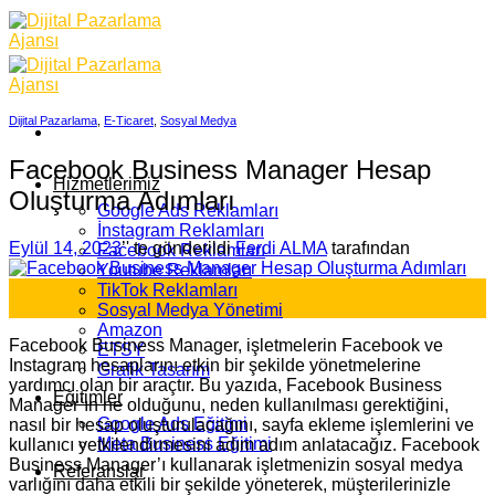
Skip
to
content
Dijital Pazarlama
,
E-Ticaret
,
Sosyal Medya
Facebook Business Manager Hesap
Hizmetlerimiz
Oluşturma Adımları
Google Ads Reklamları
İnstagram Reklamları
Eylül 14, 2023
’' te gönderildi
Ferdi ALMA
tarafından
Facebook Reklamları
Youtube Reklamları
14
TikTok Reklamları
Eyl
Sosyal Medya Yönetimi
Amazon
Facebook Business Manager, işletmelerin Facebook ve
ETSY
Instagram hesaplarını etkin bir şekilde yönetmelerine
Grafik Tasarım
yardımcı olan bir araçtır. Bu yazıda, Facebook Business
Eğitimler
Manager’ın ne olduğunu, neden kullanılması gerektiğini,
Google Ads Eğitimi
nasıl bir hesap oluşturulacağını, sayfa ekleme işlemlerini ve
Meta Business Eğitimi
kullanıcı yetkilendirmesini adım adım anlatacağız. Facebook
Business Manager’ı kullanarak işletmenizin sosyal medya
Referanslar
varlığını daha etkili bir şekilde yöneterek, müşterilerinizle