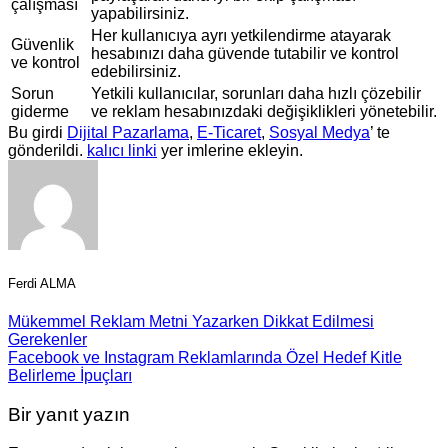
çalışması
yapabilirsiniz.
Her kullanıcıya ayrı yetkilendirme atayarak
Güvenlik
hesabınızı daha güvende tutabilir ve kontrol
ve kontrol
edebilirsiniz.
Sorun
Yetkili kullanıcılar, sorunları daha hızlı çözebilir
giderme
ve reklam hesabınızdaki değişiklikleri yönetebilir.
Bu girdi
Dijital Pazarlama
,
E-Ticaret
,
Sosyal Medya
’ te
gönderildi.
kalıcı linki
yer imlerine ekleyin.
Ferdi ALMA
Mükemmel Reklam Metni Yazarken Dikkat Edilmesi
Gerekenler
Facebook ve Instagram Reklamlarında Özel Hedef Kitle
Belirleme İpuçları
Bir yanıt yazın