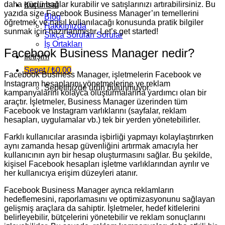
daha güçlü bağlar kurabilir ve satışlarınızı artırabilirsiniz. Bu
Kurumsal
yazıda size Facebook Business Manager’ın temellerini
Blog
öğretmek ve nasıl kullanılacağı konusunda pratik bilgiler
Hakkımızda
sunmak için hazırlanmıştır. Let’s get started!
Sıkça Sorulan Sorular
İş Ortakları
Facebook Business Manager nedir?
İletişim
Sepet /
₺
0,00
Facebook Business Manager, işletmelerin Facebook ve
Instagram hesaplarını yönetmelerine ve reklam
Sepetinizde ürün bulunmuyor.
kampanyalarını kolayca oluşturmalarına yardımcı olan bir
araçtır. İşletmeler, Business Manager üzerinden tüm
Facebook ve Instagram varlıklarını (sayfalar, reklam
hesapları, uygulamalar vb.) tek bir yerden yönetebilirler.
Farklı kullanıcılar arasında işbirliği yapmayı kolaylaştırırken
aynı zamanda hesap güvenliğini artırmak amacıyla her
kullanıcının ayrı bir hesap oluşturmasını sağlar. Bu şekilde,
kişisel Facebook hesapları işletme varlıklarından ayrılır ve
her kullanıcıya erişim düzeyleri atanır.
Facebook Business Manager ayrıca reklamların
hedeflemesini, raporlamasını ve optimizasyonunu sağlayan
gelişmiş araçlara da sahiptir. İşletmeler, hedef kitlelerini
belirleyebilir, bütçelerini yönetebilir ve reklam sonuçlarını