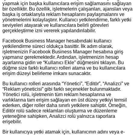
yapmak için başka kullanıcılara erişim sağlamasını sağlayan
bir özelliktir. Bu özellik, işletmelerin çalışanları, ajansları veya
başka iş ortaklarıyla reklam hesaplarını paylaşmalarını ve
yönetmelerini kolaylaştırır. Kullanıcı yetkilendirme, farklı yetki
seviyeleri atayarak ve kullanıcılara belirli görevleri
gerçekleştirme izni vererek yapılandırılabilir.
Facebook Business Manager hesabındaki kullanıcı
yetkilendirme süreci oldukça basittir. İlk adım olarak,
işletmenizin Facebook Business Manager hesabına giriş
yapmanız gerekmektedir. Ardından, işletmenizin hesap
ayarlarına gidin ve “Kullanıcı Ekle” düğmesini tıklayın. Bu
düğme size farklı kullanıcı rolleri atama ve bu kullanıcılara
erişim düzeyi belirleme imkanı sunacaktır.
Bu kullanıcı rolleri arasında “Yönetici”, “Editör”, “Analizci” ve
“Reklam yöneticisi” gibi farklı seçenekler bulunmaktadır.
Yönetici rolü, işletmenin tüm reklam hesaplarına ve
varlıklarına tam erişim sağlayan en üst düzey yetkiyi temsil
ederken, diğer roller daha sınırlı yetkilere sahiptir. Örneğin,
Editör rolü sadece reklamları oluşturma ve düzenleme
yeteneğine sahipken, Analizci rolü yalnızca raporlara
erişebilir.
Bir kullanıcıya yetki atamak için, kullanıcının adını veya e-