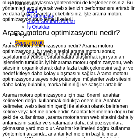
oluşturma ve paylaşma yöntemlerini de keşfedeceksiniz. Bu
Kurumsal
yöntemleri uygulayarak web sitenizin performansını artırabilir
Blog
ve daha fazla ziyaretçi çekebilirsiniz. İşte arama motoru
Hakkımızda
optimizasyonunun temel ilkeleri!
Sıkça Sorulan Sorular
İş Ortakları
Arama motoru optimizasyonu nedir?
İletişim
Sepet /
₺
0,00
Arama motoru optimizasyonu nedir? Arama motoru
optimizasyonu, bir web sitesini arama motoru sonuç
Sepetinizde ürün bulunmuyor.
sayfalarında yüksek sıralamalara ulaştırmak için yapılan
işlemlerin tümüdür. İyi bir arama motoru optimizasyonu, web
sitesinin organik olarak daha fazla trafik çekmesini sağlar ve
hedef kitleye daha kolay ulaşmasını sağlar. Arama motoru
optimizasyonu sayesinde potansiyel müşteriler web sitesini
daha kolay bulabilir, marka bilinirliği ve satışlar artabilir.
Arama motoru optimizasyonu için bazı önemli anahtar
kelimeleri doğru kullanmak oldukça önemlidir. Anahtar
kelimeler, web sitesinin içeriği ile alakalı olarak belirlenen
kelime veya kelime öbekleridir. Anahtar kelimelerin doğru bir
şekilde kullanılması, arama motorlarının web sitesini daha iyi
anlamasını sağlar ve sıralamada daha üst pozisyonlara
çıkmasına yardımcı olur. Anahtar kelimeleri doğru kullanma
yöntemleri arasında, anahtar kelimelerin başlık, meta