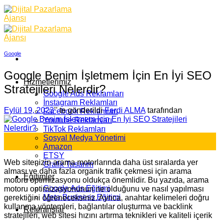
Skip
to
content
Google
Google Benim İşletmem İçin En İyi SEO
Hizmetlerimiz
Stratejileri Nelerdir?
Google Ads Reklamları
İnstagram Reklamları
Eylül 19, 2023
’' te gönderildi
Ferdi ALMA
tarafından
Facebook Reklamları
Youtube Reklamları
TikTok Reklamları
19
Sosyal Medya Yönetimi
Eyl
Amazon
ETSY
Web sitenizin arama motorlarında daha üst sıralarda yer
Grafik Tasarım
alması ve daha fazla organik trafik çekmesi için arama
Eğitimler
motoru optimizasyonu oldukça önemlidir. Bu yazıda, arama
Google Ads Eğitimi
motoru optimizasyonunun ne olduğunu ve nasıl yapılması
Meta Business Eğitimi
gerektiğini öğreneceksiniz. Ayrıca, anahtar kelimeleri doğru
kullanma yöntemleri, bağlantılar oluşturma ve backlink
Referanslar
stratejileri, web sitesi hızını artırma teknikleri ve kaliteli içerik