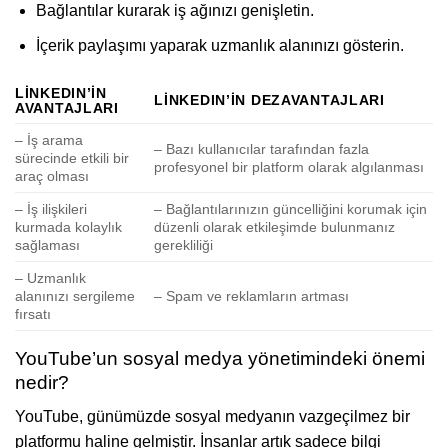
Bağlantılar kurarak iş ağınızı genişletin.
İçerik paylaşımı yaparak uzmanlık alanınızı gösterin.
LINKEDIN’IN
LINKEDIN’IN DEZAVANTAJLARI
AVANTAJLARI
– İş arama
– Bazı kullanıcılar tarafından fazla
sürecinde etkili bir
profesyonel bir platform olarak algılanması
araç olması
– İş ilişkileri
– Bağlantılarınızın güncelliğini korumak için
kurmada kolaylık
düzenli olarak etkileşimde bulunmanız
sağlaması
gerekliliği
– Uzmanlık
alanınızı sergileme
– Spam ve reklamların artması
fırsatı
YouTube’un sosyal medya yönetimindeki önemi
nedir?
YouTube, günümüzde sosyal medyanın vazgeçilmez bir
platformu haline gelmiştir. İnsanlar artık sadece bilgi