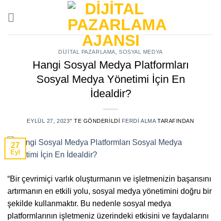
Skip
to
content
DIJITAL PAZARLAMA
,
SOSYAL MEDYA
Hangi Sosyal Medya Platformları
Sosyal Medya Yönetimi İçin En
İdealdir?
EYLÜL 27, 2023
’' TE GÖNDERILDI
FERDI ALMA
TARAFINDAN
27
Eyl
“Bir çevrimiçi varlık oluşturmanın ve işletmenizin başarısını
artırmanın en etkili yolu, sosyal medya yönetimini doğru bir
şekilde kullanmaktır. Bu nedenle sosyal medya
platformlarının işletmeniz üzerindeki etkisini ve faydalarını