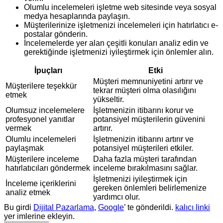
Olumlu incelemeleri işletme web sitesinde veya sosyal
medya hesaplarında paylaşın.
Müşterilerinize işletmenizi incelemeleri için hatırlatıcı e-
postalar gönderin.
İncelemelerde yer alan çeşitli konuları analiz edin ve
gerektiğinde işletmenizi iyileştirmek için önlemler alın.
İpuçları
Etki
Müşteri memnuniyetini artırır ve
Müşterilere teşekkür
tekrar müşteri olma olasılığını
etmek
yükseltir.
Olumsuz incelemelere
İşletmenizin itibarını korur ve
profesyonel yanıtlar
potansiyel müşterilerin güvenini
vermek
artırır.
Olumlu incelemeleri
İşletmenizin itibarını artırır ve
paylaşmak
potansiyel müşterileri etkiler.
Müşterilere inceleme
Daha fazla müşteri tarafından
hatırlatıcıları göndermek
inceleme bırakılmasını sağlar.
İşletmenizi iyileştirmek için
İnceleme içeriklerini
gereken önlemleri belirlemenize
analiz etmek
yardımcı olur.
Bu girdi
Dijital Pazarlama
,
Google
’ te gönderildi.
kalıcı linki
yer imlerine ekleyin.