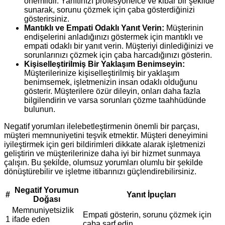
önemlidir. Yanıtınızı profesyonelce ve kibar bir şekilde
sunarak, sorunu çözmek için çaba gösterdiğinizi
gösterirsiniz.
Mantıklı ve Empati Odaklı Yanıt Verin:
Müşterinin
endişelerini anladığınızı göstermek için mantıklı ve
empati odaklı bir yanıt verin. Müşteriyi dinlediğinizi ve
sorunlarınızı çözmek için çaba harcadığınızı gösterin.
Kişiselleştirilmiş Bir Yaklaşım Benimseyin:
Müşterilerinize kişiselleştirilmiş bir yaklaşım
benimsemek, işletmenizin insan odaklı olduğunu
gösterir. Müşterilere özür dileyin, onları daha fazla
bilgilendirin ve varsa sorunları çözme taahhüdünde
bulunun.
Negatif yorumları ilelebetleştirmenin önemli bir parçası,
müşteri memnuniyetini teşvik etmektir. Müşteri deneyimini
iyileştirmek için geri bildirimleri dikkate alarak işletmenizi
geliştirin ve müşterilerinize daha iyi bir hizmet sunmaya
çalışın. Bu şekilde, olumsuz yorumları olumlu bir şekilde
dönüştürebilir ve işletme itibarınızı güçlendirebilirsiniz.
Negatif Yorumun
#
Yanıt İpuçları
Doğası
Memnuniyetsizlik
Empati gösterin, sorunu çözmek için
1
ifade eden
çaba sarf edin