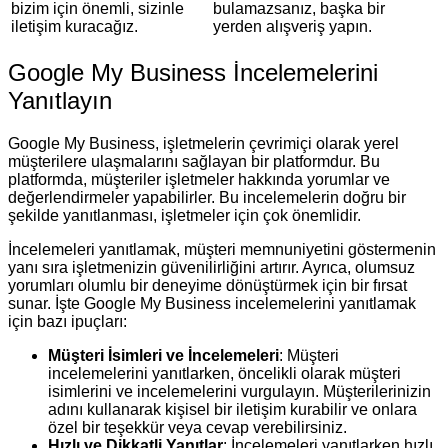
bizim için önemli, sizinle
bulamazsanız, başka bir
iletişim kuracağız.
yerden alışveriş yapın.
Google My Business İncelemelerini
Yanıtlayın
Google My Business, işletmelerin çevrimiçi olarak yerel
müşterilere ulaşmalarını sağlayan bir platformdur. Bu
platformda, müşteriler işletmeler hakkında yorumlar ve
değerlendirmeler yapabilirler. Bu incelemelerin doğru bir
şekilde yanıtlanması, işletmeler için çok önemlidir.
İncelemeleri yanıtlamak, müşteri memnuniyetini göstermenin
yanı sıra işletmenizin güvenilirliğini artırır. Ayrıca, olumsuz
yorumları olumlu bir deneyime dönüştürmek için bir fırsat
sunar. İşte Google My Business incelemelerini yanıtlamak
için bazı ipuçları:
Müşteri İsimleri ve İncelemeleri
: Müşteri
incelemelerini yanıtlarken, öncelikli olarak müşteri
isimlerini ve incelemelerini vurgulayın. Müşterilerinizin
adını kullanarak kişisel bir iletişim kurabilir ve onlara
özel bir teşekkür veya cevap verebilirsiniz.
Hızlı ve Dikkatli Yanıtlar
: İncelemeleri yanıtlarken hızlı