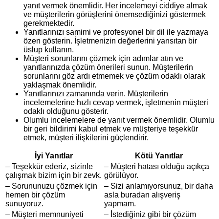
yanıt vermek önemlidir. Her incelemeyi ciddiye almak
ve müşterilerin görüşlerini önemsediğinizi göstermek
gerekmektedir.
Yanıtlarınızı samimi ve profesyonel bir dil ile yazmaya
özen gösterin. İşletmenizin değerlerini yansıtan bir
üslup kullanın.
Müşteri sorunlarını çözmek için adımlar atın ve
yanıtlarınızda çözüm önerileri sunun. Müşterilerin
sorunlarını göz ardı etmemek ve çözüm odaklı olarak
yaklaşmak önemlidir.
Yanıtlarınızı zamanında verin. Müşterilerin
incelemelerine hızlı cevap vermek, işletmenin müşteri
odaklı olduğunu gösterir.
Olumlu incelemelere de yanıt vermek önemlidir. Olumlu
bir geri bildirimi kabul etmek ve müşteriye teşekkür
etmek, müşteri ilişkilerini güçlendirir.
İyi Yanıtlar
Kötü Yanıtlar
– Teşekkür ederiz, sizinle
– Müşteri hatası olduğu açıkça
çalışmak bizim için bir zevk.
görülüyor.
– Sorununuzu çözmek için
– Sizi anlamıyorsunuz, bir daha
hemen bir çözüm
asla buradan alışveriş
sunuyoruz.
yapmam.
– Müşteri memnuniyeti
– İstediğiniz gibi bir çözüm