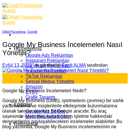
Skip
to
content
Dijital Pazarlama
,
Google
Google My Business İncelemeleri Nasıl
Hizmetlerimiz
Yönetilir?
Google Ads Reklamları
İnstagram Reklamları
Eylül 13, 2023
’' te gönderildi
Ferdi ALMA
tarafından
Facebook Reklamları
Youtube Reklamları
13
TikTok Reklamları
Eyl
Sosyal Medya Yönetimi
Amazon
Google My Business İncelemeleri Nedir?
ETSY
Grafik Tasarım
Google My Business (GMB), işletmelerin çevrimiçi bir varlık
Eğitimler
yaratmalarına ve müşterilerle etkileşimde bulunmalarına
olanak tanıyan ücretsiz bir Google aracıdır. Bu araç
Google Ads Eğitimi
sayesinde işletmeler, kullanıcıların işletme hakkındaki
Meta Business Eğitimi
deneyimlerini paylaşabilecekleri incelemeler alabilirler. Bu
Referanslar
blog yazısında, Google My Business incelemelerinin ne