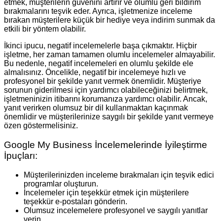
etmek, müşterilerin güvenini artırır ve olumlu geri bildirim
bırakmalarını teşvik eder. Ayrıca, işletmenize inceleme
bırakan müşterilere küçük bir hediye veya indirim sunmak da
etkili bir yöntem olabilir.
İkinci ipucu, negatif incelemelerle başa çıkmaktır. Hiçbir
işletme, her zaman tamamen olumlu incelemeler almayabilir.
Bu nedenle, negatif incelemeleri en olumlu şekilde ele
almalısınız. Öncelikle, negatif bir incelemeye hızlı ve
profesyonel bir şekilde yanıt vermek önemlidir. Müşteriye
sorunun giderilmesi için yardımcı olabileceğinizi belirtmek,
işletmeninizin itibarını korumanıza yardımcı olabilir. Ancak,
yanıt verirken olumsuz bir dil kullanmaktan kaçınmak
önemlidir ve müşterilerinize saygılı bir şekilde yanıt vermeye
özen göstermelisiniz.
Google My Business İncelemelerinde İyileştirme
İpuçları:
Müşterilerinizden inceleme bırakmaları için teşvik edici
programlar oluşturun.
İncelemeler için teşekkür etmek için müşterilere
teşekkür e-postaları gönderin.
Olumsuz incelemelere profesyonel ve saygılı yanıtlar
verin.