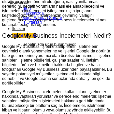
olduğunu, neden önemli olduğunu, nasıl yanıtlanması
Kurumsal
gerektiğini, negatif yorumların nasıl ele alınabileceğini ve
Blog
işletmelerin incelemeleri iyileştirmek için ipuçlarını
Hakkımızda
keşfedeceğiz. Gelin, işletmenizin çevrimiçi varlığını
Sıkça Sorulan Sorular
güçlendirmek için Google My Business incelemelerini nasıl
İş Ortakları
kullanabileceğinizi öğrenelim.
İletişim
Google My Business İncelemeleri Nedir?
Sepet /
₺
0,00
Sepetinizde ürün bulunmuyor.
Google My Business, işletme sahiplerinin işletmelerini
çevrimiçi olarak yönetmelerine ve işlerini Google’da görünür
hale getirmelerine yardımcı olan ücretsiz bir hizmettir. İşletme
sahipleri, işletme bilgilerini, çalışma saatlerini, iletişim
bilgilerini, ürün ve hizmetleri hakkında bilgileri ve hatta
fotoğrafları Google My Business üzerinden paylaşabilirler. Bu
sayede potansiyel müşteriler, işletmeleri hakkında bilgi
edinebilir ve Google arama sonuçlarında daha iyi bir şekilde
görülebilirler.
Google My Business incelemeleri, kullanıcıların işletmeler
hakkında yaptıkları yorumlar ve derecelendirmelerdir. İşletme
sahipleri, müşterilerin işletmeleri hakkında geri bildirimde
bulunabileceği bir platform sağlar. İncelemeler, işletmenin
itibarı ve itibarını olumlu veya olumsuz yönde etkileyebilir. Bu