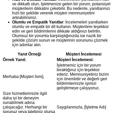
ve dikkatli olun. İşletmenize gelen bir yorum, potansiyel
müşterilerin dikkatini çekebilir. Bu nedenle, yanıtlarınızı
hızlı bir şekilde vererek müşteri memnuniyetini
artırabilirsiniz.
Olumlu ve Empatik Yanıtlar
: İncelemeleri yanıtlarken
olumlu ve empatik bir dil kullanın. Müşterilere teşekkür
edin ve geri bildirimlerini dikkate aldığınızı belirtin.
Olumsuz bir yorumla karşılaştığınızda ise nazik bir
şekilde çözüm sunun ve müşterinin sorununu çözmek
için adımlar atın.
Yanıt Örneği
Müşteri İncelemesi
Örnek Yanıt:
Müşteri İncelemesi:
İşletmemiz için bir yorum
bıraktığınız için teşekkür
ederiz. Memnuniyetiniz bizim
Merhaba [Müşteri İsmi],
için önemlidir ve değerli geri
bildirimlerinizle işimizi
geliştirmeye çalışıyoruz.
Size hizmetlerimizle ilgili
daha iyi bir deneyim
sunabilmek adına
çalışacağız. Herhangi bir
Saygılarımızla, [İşletme Adı]
sorunuz veya talebiniz olursa