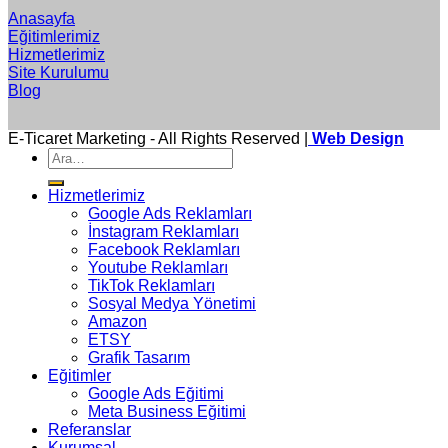
Anasayfa
Eğitimlerimiz
Hizmetlerimiz
Site Kurulumu
Blog
E-Ticaret Marketing - All Rights Reserved |
Web Design
Ara:
Hizmetlerimiz
Google Ads Reklamları
İnstagram Reklamları
Facebook Reklamları
Youtube Reklamları
TikTok Reklamları
Sosyal Medya Yönetimi
Amazon
ETSY
Grafik Tasarım
Eğitimler
Google Ads Eğitimi
Meta Business Eğitimi
Referanslar
Kurumsal