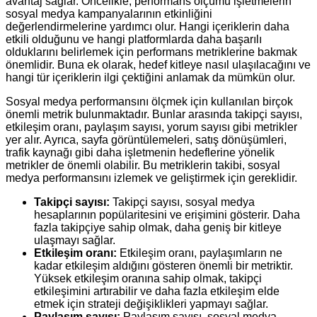
avantaj sağlar. Öncelikle, performans ölçümü işletmelerin
sosyal medya kampanyalarının etkinliğini
değerlendirmelerine yardımcı olur. Hangi içeriklerin daha
etkili olduğunu ve hangi platformlarda daha başarılı
olduklarını belirlemek için performans metriklerine bakmak
önemlidir. Buna ek olarak, hedef kitleye nasıl ulaşılacağını ve
hangi tür içeriklerin ilgi çektiğini anlamak da mümkün olur.
Sosyal medya performansını ölçmek için kullanılan birçok
önemli metrik bulunmaktadır. Bunlar arasında takipçi sayısı,
etkileşim oranı, paylaşım sayısı, yorum sayısı gibi metrikler
yer alır. Ayrıca, sayfa görüntülemeleri, satış dönüşümleri,
trafik kaynağı gibi daha işletmenin hedeflerine yönelik
metrikler de önemli olabilir. Bu metriklerin takibi, sosyal
medya performansını izlemek ve geliştirmek için gereklidir.
Takipçi sayısı:
Takipçi sayısı, sosyal medya
hesaplarının popülaritesini ve erişimini gösterir. Daha
fazla takipçiye sahip olmak, daha geniş bir kitleye
ulaşmayı sağlar.
Etkileşim oranı:
Etkileşim oranı, paylaşımların ne
kadar etkileşim aldığını gösteren önemli bir metriktir.
Yüksek etkileşim oranına sahip olmak, takipçi
etkileşimini artırabilir ve daha fazla etkileşim elde
etmek için strateji değişiklikleri yapmayı sağlar.
Paylaşım sayısı:
Paylaşım sayısı, sosyal medya