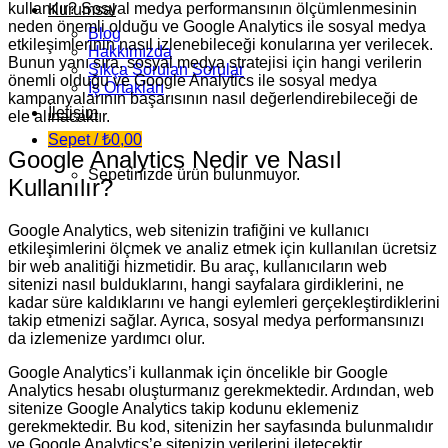
kullanılır? Sosyal medya performansının ölçümlenmesinin
Kurumsal
neden önemli olduğu ve Google Analytics ile sosyal medya
Blog
etkileşimlerinin nasıl izlenebileceği konularına yer verilecek.
Hakkımızda
Bunun yanı sıra, sosyal medya stratejisi için hangi verilerin
Sıkça Sorulan Sorular
önemli olduğu ve Google Analytics ile sosyal medya
İş Ortakları
kampanyalarının başarısının nasıl değerlendirebileceği de
İletişim
ele alınacaktır.
Sepet /
₺
0,00
Google Analytics Nedir ve Nasıl
Sepetinizde ürün bulunmuyor.
Kullanılır?
Google Analytics, web sitenizin trafiğini ve kullanıcı
etkileşimlerini ölçmek ve analiz etmek için kullanılan ücretsiz
bir web analitiği hizmetidir. Bu araç, kullanıcıların web
sitenizi nasıl bulduklarını, hangi sayfalara girdiklerini, ne
kadar süre kaldıklarını ve hangi eylemleri gerçekleştirdiklerini
takip etmenizi sağlar. Ayrıca, sosyal medya performansınızı
da izlemenize yardımcı olur.
Google Analytics’i kullanmak için öncelikle bir Google
Analytics hesabı oluşturmanız gerekmektedir. Ardından, web
sitenize Google Analytics takip kodunu eklemeniz
gerekmektedir. Bu kod, sitenizin her sayfasında bulunmalıdır
ve Google Analytics’e sitenizin verilerini iletecektir.