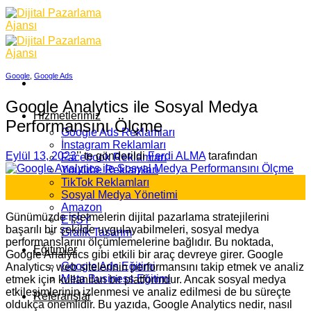
Skip
to
content
Google
,
Google Ads
Google Analytics ile Sosyal Medya
Hizmetlerimiz
Performansını Ölçme
Google Ads Reklamları
İnstagram Reklamları
Eylül 13, 2023
’' te gönderildi
Ferdi ALMA
tarafından
Facebook Reklamları
Youtube Reklamları
13
TikTok Reklamları
Eyl
Sosyal Medya Yönetimi
Amazon
Günümüzde işletmelerin dijital pazarlama stratejilerini
ETSY
başarılı bir şekilde uygulayabilmeleri, sosyal medya
Grafik Tasarım
performanslarını ölçümlemelerine bağlıdır. Bu noktada,
Eğitimler
Google Analytics gibi etkili bir araç devreye girer. Google
Google Ads Eğitimi
Analytics, web sitelerinin performansını takip etmek ve analiz
Meta Business Eğitimi
etmek için kullanılan bir platformdur. Ancak sosyal medya
etkileşimlerinin izlenmesi ve analiz edilmesi de bu süreçte
Referanslar
oldukça önemlidir. Bu yazıda, Google Analytics nedir, nasıl