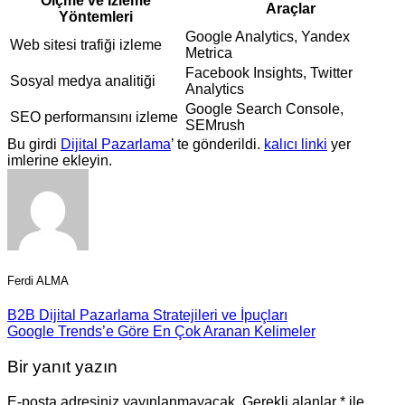
Ölçme ve İzleme
Araçlar
Yöntemleri
Google Analytics, Yandex
Web sitesi trafiği izleme
Metrica
Facebook Insights, Twitter
Sosyal medya analitiği
Analytics
Google Search Console,
SEO performansını izleme
SEMrush
Bu girdi
Dijital Pazarlama
’ te gönderildi.
kalıcı linki
yer
imlerine ekleyin.
Ferdi ALMA
B2B Dijital Pazarlama Stratejileri ve İpuçları
Google Trends’e Göre En Çok Aranan Kelimeler
Bir yanıt yazın
E-posta adresiniz yayınlanmayacak.
Gerekli alanlar
*
ile