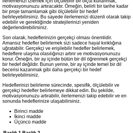
ilerlemenizi izlemek için ölçülebilir bir ölçüt kullanmak,
motivasyonunuzu artıracaktır. Örneğin, belirli bir tarihe kadar
bir proje tamamlamak gibi ölçülebilir bir hedef
belirleyebilirsiniz. Bu sayede ilerlemenizi düzenli olarak takip
edebilir ve gerektiğinde stratejilerinizi yeniden
değerlendirebilirsiniz.
Son olarak, hedeflerinizin gerçekçi olması önemlidir.
Amansız hedefler belirlemek sizi sadece hayal kırıklığına
uğratabilir. Gerçekçi ve erişilebilir hedefler belirlemek,
hedeflere ulaşma olasılığınızı artırır ve motivasyonunuzu
korur. Örneğin, bir ay içinde bütün bir dil öğrenmek gerçekçi
bir hedef değildir. Bunun yerine, bir ay içinde temel bir dil
becerisi kazanmak gibi daha gerçekçi bir hedef
belirleyebilirsiniz.
Hedeflerinizi belirleme sürecinde, spesifik, ölçülebilir ve
gerçekçi hedefler belirlemeye dikkat edin. Bu şekilde,
motivasyonunuzu artırabilir, ilerlemenizi takip edebilir ve en
sonunda hedeflerinize ulaşabilirsiniz.
Birinci madde
İkinci madde
Üçüncü madde
Başlık 1
Başlık 2