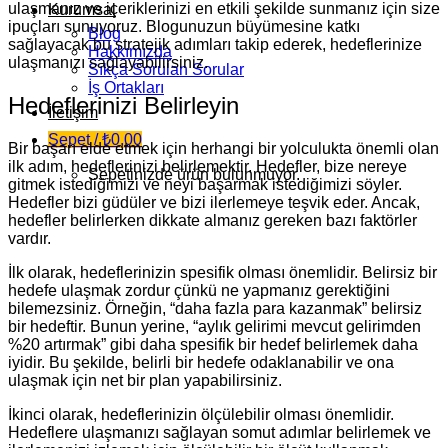
ulaşmanız ve içeriklerinizi en etkili şekilde sunmanız için size
Kurumsal
ipuçları sunuyoruz. Blogunuzun büyümesine katkı
Blog
sağlayacak bu stratejik adımları takip ederek, hedeflerinize
Hakkımızda
ulaşmanızı sağlayabilirsiniz.
Sıkça Sorulan Sorular
İş Ortakları
Hedeflerinizi Belirleyin
İletişim
Sepet /
₺
0,00
Bir başarı elde etmek için herhangi bir yolculukta önemli olan
ilk adım, hedeflerinizi belirlemektir. Hedefler, bize nereye
Sepetinizde ürün bulunmuyor.
gitmek istediğimizi ve neyi başarmak istediğimizi söyler.
Hedefler bizi güdüler ve bizi ilerlemeye teşvik eder. Ancak,
hedefler belirlerken dikkate almanız gereken bazı faktörler
vardır.
İlk olarak, hedeflerinizin spesifik olması önemlidir. Belirsiz bir
hedefe ulaşmak zordur çünkü ne yapmanız gerektiğini
bilemezsiniz. Örneğin, “daha fazla para kazanmak” belirsiz
bir hedeftir. Bunun yerine, “aylık gelirimi mevcut gelirimden
%20 artırmak” gibi daha spesifik bir hedef belirlemek daha
iyidir. Bu şekilde, belirli bir hedefe odaklanabilir ve ona
ulaşmak için net bir plan yapabilirsiniz.
İkinci olarak, hedeflerinizin ölçülebilir olması önemlidir.
Hedeflere ulaşmanızı sağlayan somut adımlar belirlemek ve