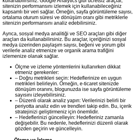
kullanabilirsiniz. Google Analytics gibi ücretsiz araçlar,
sitenizin performansını izlemek için kullanabileceğiniz
kapsamlı bir veri sağlar. Örneğin, sayfa görüntüleme sayısı,
ortalama oturum süresi ve dönüşüm oranı gibi metriklerle
sitenizin performansını analiz edebilirsiniz.
Ayrıca, sosyal medya analitiği ve SEO araçları gibi diğer
araçları da kullanabilirsiniz. Bu araçlar, içeriğinizi sosyal
medya üzerinden paylaşım sayısı, beğeni ve yorum gibi
verilerle analiz etmenize ve organik arama trafiğini
izlemenize olanak sağlar.
Ölçme ve izleme yöntemlerini kullanırken dikkat
etmeniz gerekenler:
– Doğru metrikleri seçin: Hedeflerinize en uygun
metrikleri belirleyin. Örneğin, e-ticaret sitenizde
dönüşüm oranını, blogunuzda ise sayfa görüntüleme
sayısını izleyebilirsiniz.
– Düzenli olarak analiz yapın: Verilerinizi belirli bir
periyotta analiz edin ve trendleri takip edin. Bu, içerik
stratejinizi geliştirmeniz için önemlidir.
– Hedeflerinizi güncelleyin: Hedefleriniz zamanla
değişebilir. Bu nedenle, hedeflerinizi düzenli olarak
gözden geçirin ve güncelleyin.