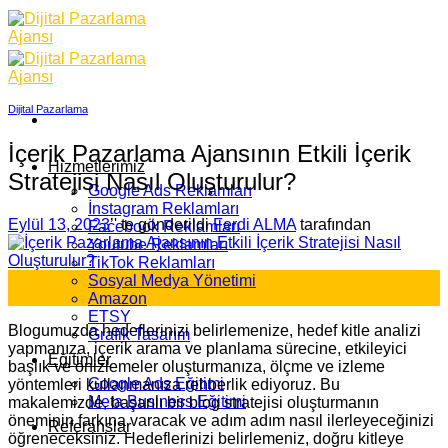
Skip
to
content
Dijital Pazarlama
İçerik Pazarlama Ajansının Etkili İçerik
Hizmetlerimiz
Stratejisi Nasıl Oluşturulur?
Google Ads Reklamları
İnstagram Reklamları
Eylül 13, 2023
’' te gönderildi
Ferdi ALMA
tarafından
Facebook Reklamları
Youtube Reklamları
TikTok Reklamları
13
Sosyal Medya Yönetimi
Eyl
Amazon
ETSY
Blogumuzda hedeflerinizi belirlemenize, hedef kitle analizi
Grafik Tasarım
yapmanıza, içerik arama ve planlama sürecine, etkileyici
Eğitimler
başlık ve önizlemeler oluşturmanıza, ölçme ve izleme
Google Ads Eğitimi
yöntemleri kullanmanıza rehberlik ediyoruz. Bu
Meta Business Eğitimi
makalemizde, başarılı bir blog stratejisi oluşturmanın
öneminin farkına varacak ve adım adım nasıl ilerleyeceğinizi
Referanslar
öğreneceksiniz. Hedeflerinizi belirlemeniz, doğru kitleye