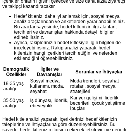
içerikler, onların ilgisini çekecek ve size daha fazla ziyaretçi
ve takipçi kazandıracaktır.
Hedef kitlenizi daha iyi anlamak için, sosyal medya
analiz araçlarından ve anketlerden yararlanabilirsiniz.
Bu araçlar sayesinde, hedef kitlenizin ilgi alanları,
tercihleri ve davranışları hakkında detaylı bilgiler
edinebilirsiniz.
Ayrıca, rakiplerinizin hedef kitlesiyle ilgili bilgileri de
inceleyebilirsiniz. Rakip analizi yaparak, hedef
kitlenizin hangi içerikleri tercih ettiğini ve nelerden
etkilendiğini öğrenebilirsiniz.
Demografik
İlgiler ve
Sorunlar ve İhtiyaçlar
Özellikler
Davranışlar
Sosyal medya
Moda trendleri, seyahat
18-35 yaş
kullanımı, moda,
rotaları, sosyal medya
aralığı
seyahat
stratejileri
Kariyer gelişimi, liderlik
35-50 yaş
İş dünyası, liderlik,
becerileri, çocuk yetiştirme
aralığı
ebeveynlik
ipuçları
Hedef kitle analizi yaparak, içeriklerinizi hedef kitlenizin
taleplerine ve ihtiyaçlarına göre düzenleyebilirsiniz. Bu
sayede, hedef kitlenizin ilgisini çekecek, etkileyici ve değerli