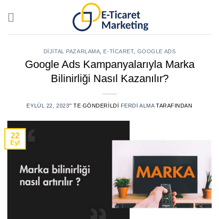
Skip
to
content
DIJITAL PAZARLAMA
,
E-TICARET
,
GOOGLE ADS
Google Ads Kampanyalarıyla Marka
Bilinirliği Nasıl Kazanılır?
EYLÜL 22, 2023
’' TE GÖNDERILDI
FERDI ALMA
TARAFINDAN
22
Eyl