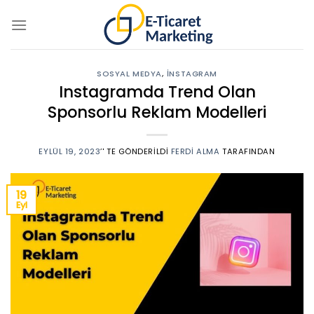
Skip
to
content
SOSYAL MEDYA
,
İNSTAGRAM
Instagramda Trend Olan
Sponsorlu Reklam Modelleri
EYLÜL 19, 2023
’' TE GÖNDERILDI
FERDI ALMA
TARAFINDAN
19
Eyl