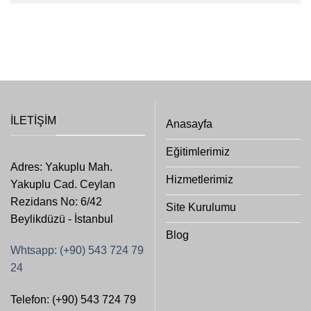
İLETIŞIM
Anasayfa
Eğitimlerimiz
Adres: Yakuplu Mah.
Hizmetlerimiz
Yakuplu Cad. Ceylan
Rezidans No: 6/42
Site Kurulumu
Beylikdüzü - İstanbul
Blog
Whtsapp: (+90) 543 724 79
24
Telefon: (+90) 543 724 79