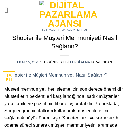
Skip
to
content
E-TICARET
,
PAZARYERLERI
Shopier ile Müşteri Memnuniyeti Nasıl
Sağlanır?
EKIM 15, 2023
’' TE GÖNDERILDI
FERDI ALMA
TARAFINDAN
15
Eki
Müşteri memnuniyeti her işletme için son derece önemlidir.
Müşterilerin beklentileri karşılandığında, sadık müşteriler
yaratılabilir ve pozitif bir itibar oluşturulabilir. Bu noktada,
Shopier gibi bir platform kullanarak müşteri iletişimi
sağlamak büyük önem taşır. Shopier, hızlı ve sorunsuz bir
ödeme süreci sunarak müşteri memnuniyetini artırmada