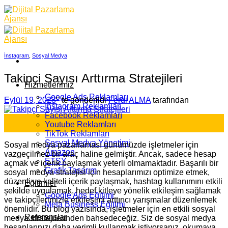
Skip
to
content
İnstagram
,
Sosyal Medya
Takipçi Sayısı Arttırma Stratejileri
Hizmetlerimiz
Google Ads Reklamları
Eylül 19, 2023
’' te gönderildi
Ferdi ALMA
tarafından
İnstagram Reklamları
Facebook Reklamları
19
Youtube Reklamları
Eyl
TikTok Reklamları
Sosyal Medya Yönetimi
Sosyal medya pazarlaması günümüzde işletmeler için
Amazon
vazgeçilmez bir araç haline gelmiştir. Ancak, sadece hesap
ETSY
açmak ve içerik paylaşmak yeterli olmamaktadır. Başarılı bir
Grafik Tasarım
sosyal medya stratejisi için hesaplarımızı optimize etmek,
düzenli ve kaliteli içerik paylaşmak, hashtag kullanımını etkili
Eğitimler
şekilde uygulamak, hedef kitleye yönelik etkileşim sağlamak
Google Ads Eğitimi
ve takipçilerimizle etkileşimi arttırıcı yarışmalar düzenlemek
Meta Business Eğitimi
önemlidir. Bu blog yazısında, işletmeler için en etkili sosyal
Referanslar
medya stratejilerinden bahsedeceğiz. Siz de sosyal medya
hesaplarınızı daha verimli kullanmak istiyorsanız, okumaya