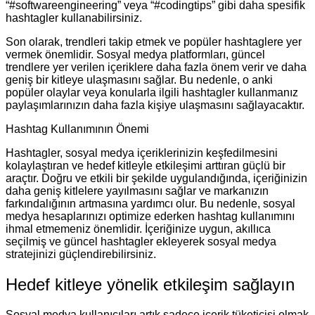
“#softwareengineering” veya “#codingtips” gibi daha spesifik
hashtagler kullanabilirsiniz.
Son olarak, trendleri takip etmek ve popüler hashtaglere yer
vermek önemlidir. Sosyal medya platformları, güncel
trendlere yer verilen içeriklere daha fazla önem verir ve daha
geniş bir kitleye ulaşmasını sağlar. Bu nedenle, o anki
popüler olaylar veya konularla ilgili hashtagler kullanmanız
paylaşımlarınızın daha fazla kişiye ulaşmasını sağlayacaktır.
Hashtag Kullanımının Önemi
Hashtagler, sosyal medya içeriklerinizin keşfedilmesini
kolaylaştıran ve hedef kitleyle etkileşimi arttıran güçlü bir
araçtır. Doğru ve etkili bir şekilde uygulandığında, içeriğinizin
daha geniş kitlelere yayılmasını sağlar ve markanızın
farkındalığının artmasına yardımcı olur. Bu nedenle, sosyal
medya hesaplarınızı optimize ederken hashtag kullanımını
ihmal etmemeniz önemlidir. İçeriğinize uygun, akıllıca
seçilmiş ve güncel hashtagler ekleyerek sosyal medya
stratejinizi güçlendirebilirsiniz.
Hedef kitleye yönelik etkileşim sağlayın
Sosyal medya kullanıcıları artık sadece içerik tüketicisi olmak