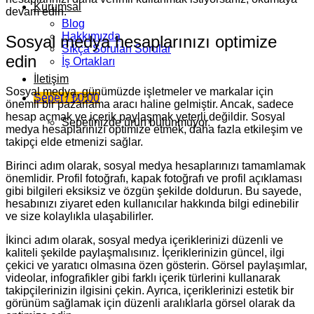
Kurumsal
devam edin.
Blog
Hakkımızda
Sosyal medya hesaplarınızı optimize
Sıkça Sorulan Sorular
edin
İş Ortakları
İletişim
Sosyal medya, günümüzde işletmeler ve markalar için
Sepet /
₺
0,00
önemli bir pazarlama aracı haline gelmiştir. Ancak, sadece
hesap açmak ve içerik paylaşmak yeterli değildir. Sosyal
Sepetinizde ürün bulunmuyor.
medya hesaplarınızı optimize etmek, daha fazla etkileşim ve
takipçi elde etmenizi sağlar.
Birinci adım olarak, sosyal medya hesaplarınızı tamamlamak
önemlidir. Profil fotoğrafı, kapak fotoğrafı ve profil açıklaması
gibi bilgileri eksiksiz ve özgün şekilde doldurun. Bu sayede,
hesabınızı ziyaret eden kullanıcılar hakkında bilgi edinebilir
ve size kolaylıkla ulaşabilirler.
İkinci adım olarak, sosyal medya içeriklerinizi düzenli ve
kaliteli şekilde paylaşmalısınız. İçeriklerinizin güncel, ilgi
çekici ve yaratıcı olmasına özen gösterin. Görsel paylaşımlar,
videolar, infografikler gibi farklı içerik türlerini kullanarak
takipçilerinizin ilgisini çekin. Ayrıca, içeriklerinizi estetik bir
görünüm sağlamak için düzenli aralıklarla görsel olarak da