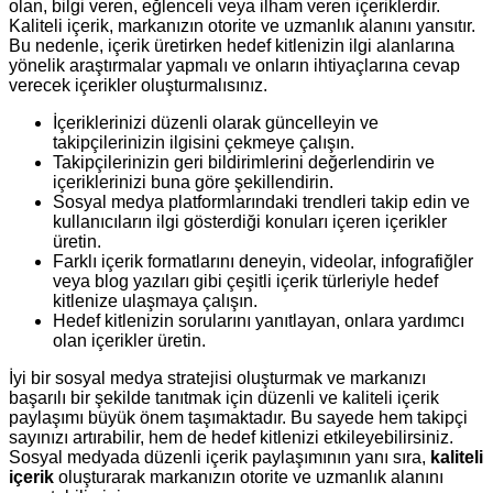
olan, bilgi veren, eğlenceli veya ilham veren içeriklerdir.
Kaliteli içerik, markanızın otorite ve uzmanlık alanını yansıtır.
Bu nedenle, içerik üretirken hedef kitlenizin ilgi alanlarına
yönelik araştırmalar yapmalı ve onların ihtiyaçlarına cevap
verecek içerikler oluşturmalısınız.
İçeriklerinizi düzenli olarak güncelleyin ve
takipçilerinizin ilgisini çekmeye çalışın.
Takipçilerinizin geri bildirimlerini değerlendirin ve
içeriklerinizi buna göre şekillendirin.
Sosyal medya platformlarındaki trendleri takip edin ve
kullanıcıların ilgi gösterdiği konuları içeren içerikler
üretin.
Farklı içerik formatlarını deneyin, videolar, infografiğler
veya blog yazıları gibi çeşitli içerik türleriyle hedef
kitlenize ulaşmaya çalışın.
Hedef kitlenizin sorularını yanıtlayan, onlara yardımcı
olan içerikler üretin.
İyi bir sosyal medya stratejisi oluşturmak ve markanızı
başarılı bir şekilde tanıtmak için düzenli ve kaliteli içerik
paylaşımı büyük önem taşımaktadır. Bu sayede hem takipçi
sayınızı artırabilir, hem de hedef kitlenizi etkileyebilirsiniz.
Sosyal medyada düzenli içerik paylaşımının yanı sıra,
kaliteli
içerik
oluşturarak markanızın otorite ve uzmanlık alanını