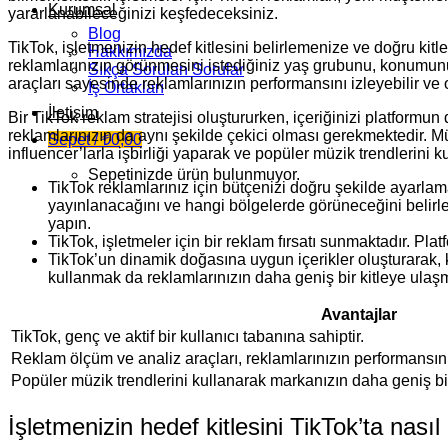
Kurumsal
yararlanabileceğinizi keşfedeceksiniz.
Blog
TikTok, işletmenizin hedef kitlesini belirlemenize ve doğru kit
Hakkımızda
reklamlarınızın görünmesini istediğiniz yaş grubunu, konumunu v
Sıkça Sorulan Sorular
araçları sayesinde reklamlarınızın performansını izleyebilir ve op
İş Ortakları
İletişim
Bir TikTok reklam stratejisi oluştururken, içeriğinizi platformun
reklamlarınızın da aynı şekilde çekici olması gerekmektedir. Müşt
Sepet /
₺
0,00
influencer’larla işbirliği yaparak ve popüler müzik trendlerini ku
Sepetinizde ürün bulunmuyor.
TikTok reklamlarınız için bütçenizi doğru şekilde ayarlam
yayınlanacağını ve hangi bölgelerde görüneceğini belirley
yapın.
TikTok, işletmeler için bir reklam fırsatı sunmaktadır. Plat
TikTok’un dinamik doğasına uygun içerikler oluşturarak, kul
kullanmak da reklamlarınızın daha geniş bir kitleye ulaşm
Avantajlar
TikTok, genç ve aktif bir kullanıcı tabanına sahiptir.
Reklam ölçüm ve analiz araçları, reklamlarınızın performansını
Popüler müzik trendlerini kullanarak markanızın daha geniş bir
İşletmenizin hedef kitlesini TikTok’ta nasıl 