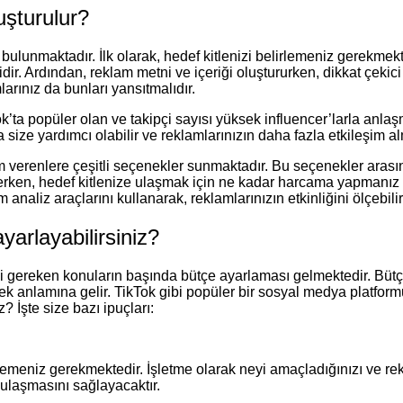
luşturulur?
cu bulunmaktadır. İlk olarak, hedef kitlenizi belirlemeniz gerekme
lidir. Ardından, reklam metni ve içeriği oluştururken, dikkat çekici
larınız da bunları yansıtmalıdır.
kTok’ta popüler olan ve takipçi sayısı yüksek influencer’larla anla
 size yardımcı olabilir ve reklamlarınızın daha fazla etkileşim al
m verenlere çeşitli seçenekler sunmaktadır. Bu seçenekler arasınd
rken, hedef kitlenize ulaşmak için ne kadar harcama yapmanız ge
naliz araçlarını kullanarak, reklamlarınızın etkinliğini ölçebilir v
yarlayabilirsiniz?
i gereken konuların başında bütçe ayarlaması gelmektedir. Bütçe
tmek anlamına gelir. TikTok gibi popüler bir sosyal medya platf
? İşte size bazı ipuçları:
irlemeniz gerekmektedir. İşletme olarak neyi amaçladığınızı ve 
ulaşmasını sağlayacaktır.