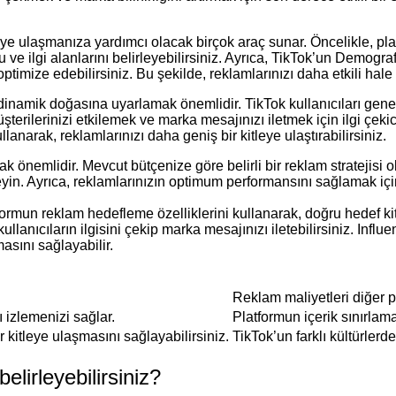
leye ulaşmanıza yardımcı olacak birçok araç sunar. Öncelikle, pl
e ilgi alanlarını belirleyebilirsiniz. Ayrıca, TikTok’un Demograf
timize edebilirsiniz. Bu şekilde, reklamlarınızı daha etkili hale g
 dinamik doğasına uyarlamak önemlidir. TikTok kullanıcıları genell
erilerinizi etkilemek ve marka mesajınızı iletmek için ilgi çekici 
llanarak, reklamlarınızı daha geniş bir kitleye ulaştırabilirsiniz.
ak önemlidir. Mevcut bütçenize göre belirli bir reklam stratejisi
in. Ayrıca, reklamlarınızın optimum performansını sağlamak için 
formun reklam hedefleme özelliklerini kullanarak, doğru hedef kitlen
lanıcıların ilgisini çekip marka mesajınızı iletebilirsiniz. Influ
asını sağlayabilir.
Reklam maliyetleri diğer p
 izlemenizi sağlar.
Platformun içerik sınırlam
 kitleye ulaşmasını sağlayabilirsiniz.
TikTok’un farklı kültürlerd
belirleyebilirsiniz?