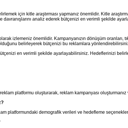
elirlemek için kitle araştırması yapmanız önemlidir. Kitle araşt
 ve davranışlarını analiz ederek bütçenizi en verimli şekilde ayarla
larak izlemeniz önemlidir. Kampanyanızın dönüşüm oranları, tıkla
olduğunu belirleyerek bütçenizi bu reklamlara yönlendirebilirsini
çenizi en verimli şekilde ayarlayabilirsiniz. Hedeflerinizi belir
 reklam platformu oluşturarak, reklam kampanyası oluşturmanız 
z?
eklam platformundaki demografik verileri ve hedefleme seçeneklerin
?