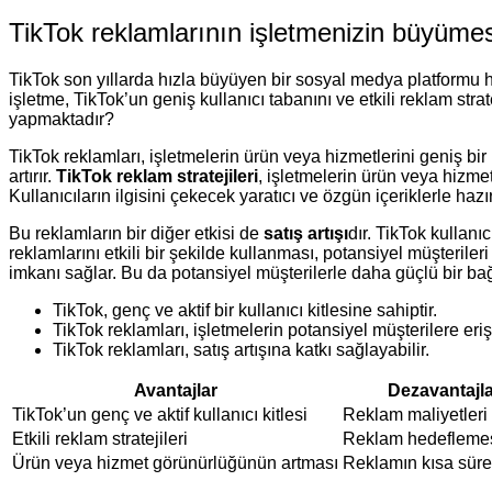
TikTok reklamlarının işletmenizin büyümes
TikTok son yıllarda hızla büyüyen bir sosyal medya platformu h
işletme, TikTok’un geniş kullanıcı tabanını ve etkili reklam str
yapmaktadır?
TikTok reklamları, işletmelerin ürün veya hizmetlerini geniş bir k
artırır.
TikTok reklam stratejileri
, işletmelerin ürün veya hizmet
Kullanıcıların ilgisini çekecek yaratıcı ve özgün içeriklerle ha
Bu reklamların bir diğer etkisi de
satış artışı
dır. TikTok kullanı
reklamlarını etkili bir şekilde kullanması, potansiyel müşterileri 
imkanı sağlar. Bu da potansiyel müşterilerle daha güçlü bir bağ
TikTok, genç ve aktif bir kullanıcı kitlesine sahiptir.
TikTok reklamları, işletmelerin potansiyel müşterilere erişim
TikTok reklamları, satış artışına katkı sağlayabilir.
Avantajlar
Dezavantajl
TikTok’un genç ve aktif kullanıcı kitlesi
Reklam maliyetleri
Etkili reklam stratejileri
Reklam hedefleme
Ürün veya hizmet görünürlüğünün artması
Reklamın kısa sürel