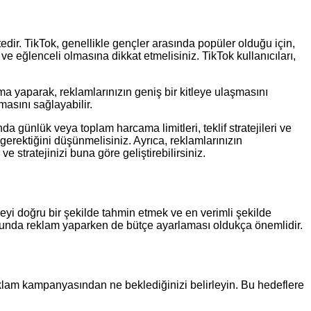
ktedir. TikTok, genellikle gençler arasında popüler olduğu için,
 ve eğlenceli olmasına dikkat etmelisiniz. TikTok kullanıcıları,
şma yaparak, reklamlarınızın geniş bir kitleye ulaşmasını
masını sağlayabilir.
a günlük veya toplam harcama limitleri, teklif stratejileri ve
rektiğini düşünmelisiniz. Ayrıca, reklamlarınızın
e stratejinizi buna göre geliştirebilirsiniz.
yi doğru bir şekilde tahmin etmek ve en verimli şekilde
ormunda reklam yaparken de bütçe ayarlaması oldukça önemlidir.
reklam kampanyasından ne beklediğinizi belirleyin. Bu hedeflere