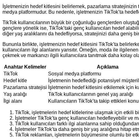
İşletmenizin hedef kitlesini belirlemek, pazarlama stratejinizi
medya platformudur. Bu nedenle, işletmenizin TikTok’ta hedefled
TikTok kullanıcılarının büyük bir çoğunluğu gençlerden oluştuğu 
gençlere yönelik ise, TikTok’taki genç kullanıcıları hedef alabili
diğer yaş aralıklarını da hedefliyorsa, stratejinizi daha geniş 
Bununla birlikte, işletmenizin hedef kitlesini TikTok’ta belirlerke
kullanıcıların ilgi alanlarını yansıtır. Örneğin, moda ile ilgilenen
çekmek ve markanızı ilgili kullanıcılara tanıtmak daha kolay ola
Anahtar Kelimeler
Açıklama
TikTok
Sosyal medya platformu
Hedef kitle
İşletmenin hedeflediği potansiyel müşteri
Pazarlama stratejisi
İşletmenin hedef kitlesini etkilemek için k
Yaş aralığı
TikTok kullanıcılarının genel yaş aralığı
İlgi alanı
Kullanıcıların TikTok’ta takip ettikleri konu
TikTok, işletmelerin hedef kitlelerine ulaşmak için etkili b
İşletmeler TikTok’ta genç kullanıcıları hedefleyebilir ve ma
TikTok kullanıcıları farklı ilgi alanlarına sahip olduğundan, 
İşletmeler TikTok’ta daha geniş bir yaş aralığına hitap etme
TikTok reklamları, işletmelerin büyümesine olumlu bir etkis