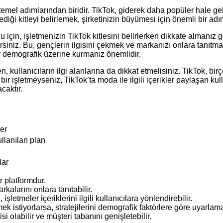
n temel adımlarından biridir. TikTok, giderek daha popüler hale g
iği kitleyi belirlemek, şirketinizin büyümesi için önemli bir adı
için, işletmenizin TikTok kitlesini belirlerken dikkate almanız g
rsiniz. Bu, gençlerin ilgisini çekmek ve markanızı onlara tanıtmak 
bir demografik üzerine kurmanız önemlidir.
n, kullanıcıların ilgi alanlarına da dikkat etmelisiniz. TikTok, birç
 bir işletmeyseniz, TikTok’ta moda ile ilgili içerikler paylaşan kull
caktır.
ler
ullanılan plan
lar
ir platformdur.
rkalarını onlara tanıtabilir.
işletmeler içeriklerini ilgili kullanıcılara yönlendirebilir.
k istiyorlarsa, stratejilerini demografik faktörlere göre uyarlamal
i olabilir ve müşteri tabanını genişletebilir.