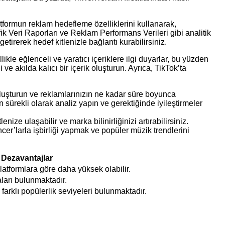
atformun reklam hedefleme özelliklerini kullanarak,
ik Veri Raporları ve Reklam Performans Verileri gibi analitik
etirerek hedef kitlenizle bağlantı kurabilirsiniz.
ikle eğlenceli ve yaratıcı içeriklere ilgi duyarlar, bu yüzden
ve akılda kalıcı bir içerik oluşturun. Ayrıca, TikTok’ta
 oluşturun ve reklamlarınızın ne kadar süre boyunca
sürekli olarak analiz yapın ve gerektiğinde iyileştirmeler
ize ulaşabilir ve marka bilinirliğinizi artırabilirsiniz.
encer’larla işbirliği yapmak ve popüler müzik trendlerini
Dezavantajlar
latformlara göre daha yüksek olabilir.
aları bulunmaktadır.
e farklı popülerlik seviyeleri bulunmaktadır.