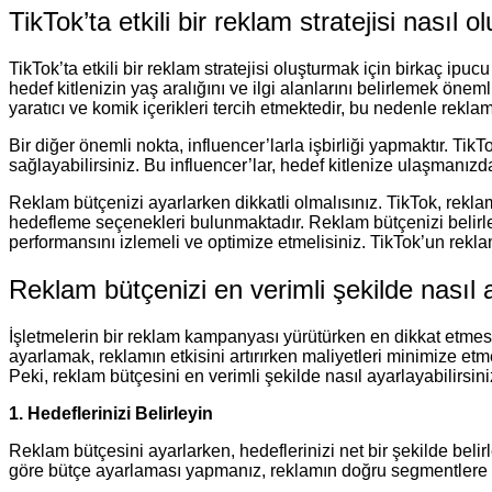
TikTok’ta etkili bir reklam stratejisi nasıl o
TikTok’ta etkili bir reklam stratejisi oluşturmak için birkaç ipu
hedef kitlenizin yaş aralığını ve ilgi alanlarını belirlemek önem
yaratıcı ve komik içerikleri tercih etmektedir, bu nedenle reklam
Bir diğer önemli nokta, influencer’larla işbirliği yapmaktır. Ti
sağlayabilirsiniz. Bu influencer’lar, hedef kitlenize ulaşmanızda
Reklam bütçenizi ayarlarken dikkatli olmalısınız. TikTok, rekla
hedefleme seçenekleri bulunmaktadır. Reklam bütçenizi belirle
performansını izlemeli ve optimize etmelisiniz. TikTok’un reklam a
Reklam bütçenizi en verimli şekilde nasıl a
İşletmelerin bir reklam kampanyası yürütürken en dikkat etmes
ayarlamak, reklamın etkisini artırırken maliyetleri minimize e
Peki, reklam bütçesini en verimli şekilde nasıl ayarlayabilirsiniz
1. Hedeflerinizi Belirleyin
Reklam bütçesini ayarlarken, hedeflerinizi net bir şekilde bel
göre bütçe ayarlaması yapmanız, reklamın doğru segmentlere 