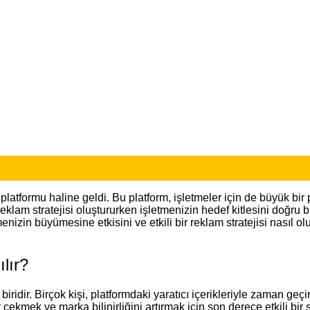
latformu haline geldi. Bu platform, işletmeler için de büyük bir p
reklam stratejisi oluştururken işletmenizin hedef kitlesini doğru 
menizin büyümesine etkisini ve etkili bir reklam stratejisi nasıl 
ılır?
dir. Birçok kişi, platformdaki yaratıcı içerikleriyle zaman geçi
çekmek ve marka bilinirliğini artırmak için son derece etkili bir s