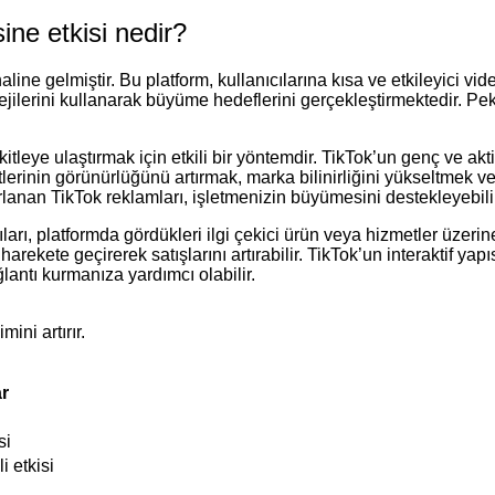
ine etkisi nedir?
aline gelmiştir. Bu platform, kullanıcılarına kısa ve etkileyici
atejilerini kullanarak büyüme hedeflerini gerçekleştirmektedir. Pe
itleye ulaştırmak için etkili bir yöntemdir. TikTok’un genç ve aktif
lerinin görünürlüğünü artırmak, marka bilinirliğini yükseltmek ve 
zırlanan TikTok reklamları, işletmenizin büyümesini destekleyebili
cıları, platformda gördükleri ilgi çekici ürün veya hizmetler üzerin
harekete geçirerek satışlarını artırabilir. TikTok’un interaktif yap
lantı kurmanıza yardımcı olabilir.
ini artırır.
ar
si
i etkisi