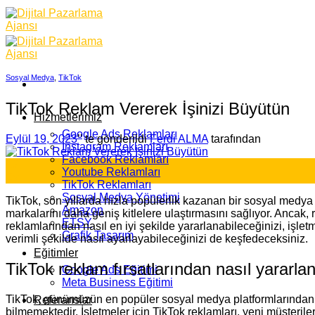
Skip
to
content
Sosyal Medya
,
TikTok
TikTok Reklam Vererek İşinizi Büyütün
Hizmetlerimiz
Google Ads Reklamları
Eylül 19, 2023
’' te gönderildi
Ferdi ALMA
tarafından
İnstagram Reklamları
Facebook Reklamları
19
Youtube Reklamları
Eyl
TikTok Reklamları
Sosyal Medya Yönetimi
TikTok, son yıllarda hızla popülerlik kazanan bir sosyal medya p
Amazon
markalarını daha geniş kitlelere ulaştırmasını sağlıyor. Ancak, 
ETSY
reklamlarından nasıl en iyi şekilde yararlanabileceğinizi, işlet
Grafik Tasarım
verimli şekilde nasıl ayarlayabileceğinizi de keşfedeceksiniz.
Eğitimler
TikTok reklam fırsatlarından nasıl yararlan
Google Ads Eğitimi
Meta Business Eğitimi
TikTok, günümüzün en popüler sosyal medya platformlarından biri
Referanslar
bilmemektedir. İşletmeler için TikTok reklamları, yeni müşteriler 