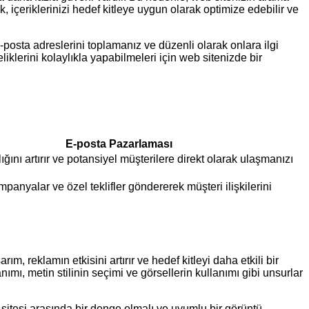
içeriklerinizi hedef kitleye uygun olarak optimize edebilir ve
posta adreslerini toplamanız ve düzenli olarak onlara ilgi
liklerini kolaylıkla yapabilmeleri için web sitenizde bir
E-posta Pazarlaması
ığını artırır ve potansiyel müşterilere direkt olarak ulaşmanızı
ampanyalar ve özel teklifler göndererek müşteri ilişkilerini
ım, reklamın etkisini artırır ve hedef kitleyi daha etkili bir
anımı, metin stilinin seçimi ve görsellerin kullanımı gibi unsurlar
sitesi arasında bir denge olmalı ve uyumlu bir görüntü