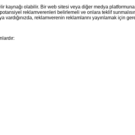
elir kaynağı olabilir. Bir web sitesi veya diğer medya platformun
 potansiyel reklamverenleri belirlemeli ve onlara teklif sunmalısı
aşmaya vardığınızda, reklamverenin reklamlarını yayınlamak için ge
lardır: