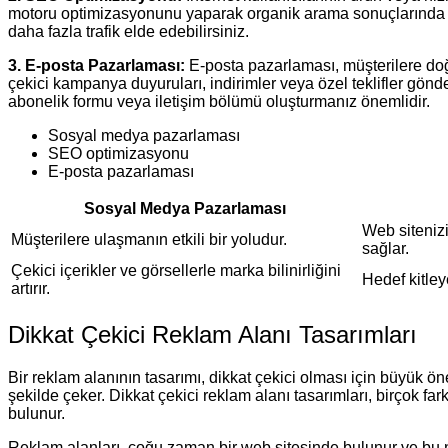
motoru optimizasyonunu yaparak organik arama sonuçlarında üst 
daha fazla trafik elde edebilirsiniz.
3. E-posta Pazarlaması:
E-posta pazarlaması, müşterilere doğr
çekici kampanya duyuruları, indirimler veya özel teklifler gönder
abonelik formu veya iletişim bölümü oluşturmanız önemlidir.
Sosyal medya pazarlaması
SEO optimizasyonu
E-posta pazarlaması
Sosyal Medya Pazarlaması
Web sitenizi
Müşterilere ulaşmanın etkili bir yoludur.
sağlar.
Çekici içerikler ve görsellerle marka bilinirliğini
Hedef kitley
artırır.
Dikkat Çekici Reklam Alanı Tasarımları
Bir reklam alanının tasarımı, dikkat çekici olması için büyük önem
şekilde çeker. Dikkat çekici reklam alanı tasarımları, birçok fark
bulunur.
Reklam alanları, çoğu zaman bir web sitesinde bulunur ve bu n