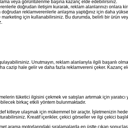
ıklama veya görüntülenme başına kazanç elde edebilirsiniz.
nlerle doğrudan iletişim kurarak, reklam alanlarınızı onlara kir
 doğrudan reklamverenlerle anlaşma yaptığınız için daha yüksek 
 marketing için kullanabilirsiniz. Bu durumda, belirli bir ürün veya
z.
yabilirsiniz. Unutmayın, reklam alanlarıyla ilgili başarılı olman
ha cazip hale gelir ve daha fazla reklamvereni çeker. Kazanç elde
in tüketici ilgisini çekmek ve satışları artırmak için yaratıcı yön
bilecek birkaç etkili yöntem bulunmaktadır.
ef kitleye ulaşmak için mükemmel bir araçtır. İşletmenizin hedef
urabilirsiniz. Kreatif içerikler, çekici görseller ve ilgi çekici başl
izmet arama motorlarındaki sıralamalarda en üstte çıkan sonuçla