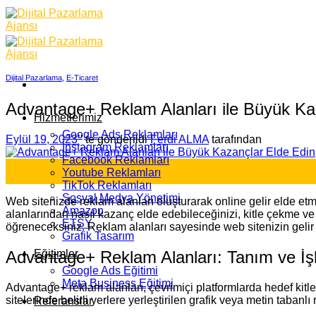
Skip
to
content
Dijital Pazarlama
,
E-Ticaret
Advantage+ Reklam Alanları ile Büyük Ka
Hizmetlerimiz
Google Ads Reklamları
Eylül 19, 2023
’' te gönderildi
Ferdi ALMA
tarafından
İnstagram Reklamları
Facebook Reklamları
19
Youtube Reklamları
Eyl
TikTok Reklamları
Sosyal Medya Yönetimi
Web sitenizde reklam alanları oluşturarak online gelir elde etme
Amazon
alanlarından nasıl kazanç elde edebileceğinizi, kitle çekme ve s
ETSY
öğreneceksiniz. Reklam alanları sayesinde web sitenizin gelir p
Grafik Tasarım
Advantage+ Reklam Alanları: Tanım ve İşl
Eğitimler
Google Ads Eğitimi
Meta Business Eğitimi
Advantage+ reklam alanları, çevrimiçi platformlarda hedef kitlen
sitelerinde belirli yerlere yerleştirilen grafik veya metin tabanl
Referanslar