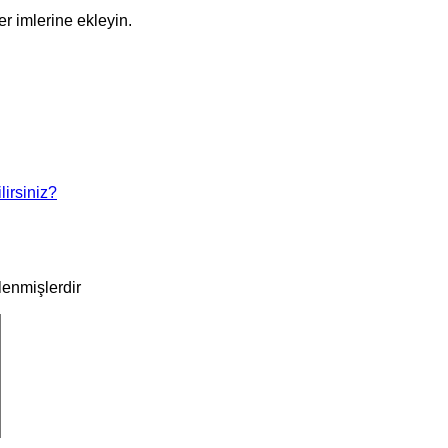
r imlerine ekleyin.
lirsiniz?
tlenmişlerdir