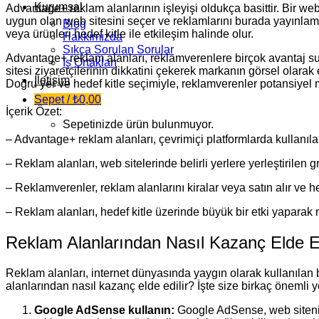
Kurumsal
Advantage+ reklam alanlarının işleyişi oldukça basittir. Bir web
uygun olan web sitesini seçer ve reklamlarını burada yayınlama
Blog
veya ürünleri hedef kitle ile etkileşim halinde olur.
Hakkımızda
Sıkça Sorulan Sorular
Advantage+ reklam alanları, reklamverenlere birçok avantaj sunar.
İş Ortakları
sitesi ziyaretçilerinin dikkatini çekerek markanın görsel olarak et
İletişim
Doğru yer ve hedef kitle seçimiyle, reklamverenler potansiyel müş
Sepet /
₺
0,00
İçerik Özet:
Sepetinizde ürün bulunmuyor.
– Advantage+ reklam alanları, çevrimiçi platformlarda kullanılan
– Reklam alanları, web sitelerinde belirli yerlere yerleştirilen 
– Reklamverenler, reklam alanlarını kiralar veya satın alır ve he
– Reklam alanları, hedef kitle üzerinde büyük bir etki yaparak marka
Reklam Alanlarından Nasıl Kazanç Elde Ed
Reklam alanları, internet dünyasında yaygın olarak kullanılan bi
alanlarından nasıl kazanç elde edilir? İşte size birkaç önemli 
Google AdSense kullanın:
Google AdSense, web siteniz