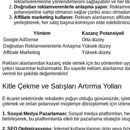
reklamverenlerine yönlendirmesini sağlayabilir ve her t
Doğrudan reklamverenlerle anlaşma yapın:
Reklamvere
potansiyeline sahip olmanızı sağlar çünkü aracı olmadan
Affiliate marketing kullanın:
Reklam alanlarınızı affiliate
yerleştirerek, her satış başına komisyon elde edebilirsini
Yöntem
Kazanç Potansiyeli
Google AdSense
Orta düzey
Doğrudan Reklamverenlerle Anlaşma
Yüksek düzey
Affiliate Marketing
Yüksek düzey
Reklam alanlarından kazanç elde etmek için bu yöntemleri uygula
çekici tasarımlar kullanmaktır. Bu sayede reklam alanlarınız da
verimli bir şekilde değerlendirin!
Kitle Çekme ve Satışları Artırma Yolları
E-ticaret sektöründe rekabetin yoğun olduğu günümüzde, işletmeler
çekmek ve onları potansiyel müşteriye dönüştürmek için izlene
1. Sosyal Medya Pazarlaması:
Sosyal medya platformları, hed
belirleyerek, bu platformlarda etkili bir pazarlama stratejisi oluşt
2. SEO Optimizasyonu:
İnternet kullanıcılarının ürün veya h