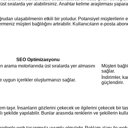
sıralarda yer alabilirsiniz. Anahtar kelime araştırması yaparak, 
udan ulaşabilmenin etkili bir yoludur. Potansiyel müşterilerin e-
meniz müşteri bağlılığını artırabilir. Kullanıcıların e-posta abone
SEO Optimizasyonu
n arama motorlarında üst sıralarda yer almasını
Müşteri bağlıl
sağlar.
İndirimler, k
e uygun içerikler oluşturmanızı sağlar.
güçlendirir.
 taşır. İnsanların gözlerini çekecek ve ilgilerini çekecek bir tasar
lı şekilde yapılabilir. Bunlar arasında renklerin ve şekillerin kull
edenle web tasarımıyla uyumlu olmalıdır. Reklam alanı ile web 