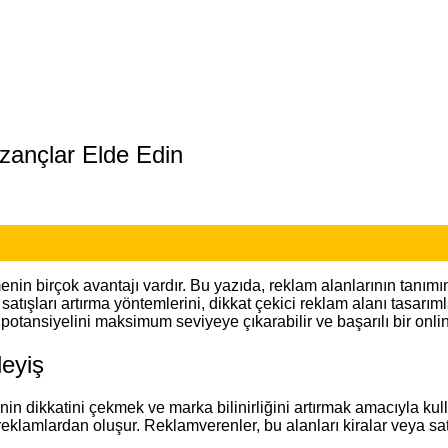
zançlar Elde Edin
nin birçok avantajı vardır. Bu yazıda, reklam alanlarının tanımını
atışları artırma yöntemlerini, dikkat çekici reklam alanı tasarım
otansiyelini maksimum seviyeye çıkarabilir ve başarılı bir online
eyiş
in dikkatini çekmek ve marka bilinirliğini artırmak amacıyla kull
ı reklamlardan oluşur. Reklamverenler, bu alanları kiralar veya sat