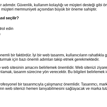
bir adımdır. Güvenlik, kullanım kolaylığı ve müşteri desteği gibi 
ve müşteri memnuniyeti açısından büyük bir öneme sahiptir.
sıl seçilir?
trol edin
n
önemli bir faktördür. İyi bir web tasarımı, kullanıcıların rahatl
uşturmak için bazı önemli adımları takip etmek gerekmektedir.
 web sitesinin amacını belirlemek önemlidir. Web sitenizi ziyare
lamak, tasarım sürecine yön verecektir. Bu bilgileri belirlemek iç
profesyonel bir tasarımcıyla çalışmanız önemlidir. Tasarımcı, marka
ların web sitenizi hemen tanıyabilmesini sağlayacak ve marka tutar