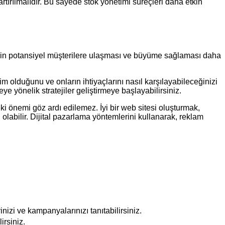
 artırılmalıdır. Bu sayede stok yönetimi süreçleri daha etkin
etmenin potansiyel müşterilere ulaşması ve büyüme sağlaması daha
kim olduğunu ve onların ihtiyaçlarını nasıl karşılayabileceğinizi
ye yönelik stratejiler geliştirmeye başlayabilirsiniz.
eki önemi göz ardı edilemez. İyi bir web sitesi oluşturmak,
olabilir. Dijital pazarlama yöntemlerini kullanarak, reklam
nizi ve kampanyalarınızı tanıtabilirsiniz.
irsiniz.