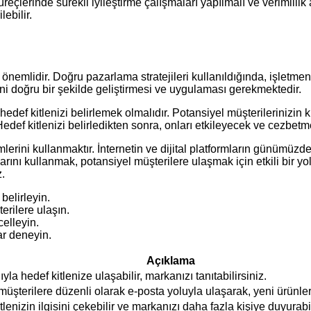
üreçlerinde sürekli iyileştirme çalışmaları yapılmalı ve verimlilik
lebilir.
ukça önemlidir. Doğru pazarlama stratejileri kullanıldığında, işl
rini doğru bir şekilde geliştirmesi ve uygulaması gerekmektedir.
ı hedef kitlenizi belirlemek olmalıdır. Potansiyel müşterilerinizin 
edef kitlenizi belirledikten sonra, onları etkileyecek ve cezbetme
mlerini kullanmaktır. İnternetin ve dijital platformların günümüzd
ını kullanmak, potansiyel müşterilere ulaşmak için etkili bir yol 
z.
 belirleyin.
erilere ulaşın.
elleyin.
ar deneyin.
Açıklama
la hedef kitlenize ulaşabilir, markanızı tanıtabilirsiniz.
üşterilere düzenli olarak e-posta yoluyla ulaşarak, yeni ürünleri
kitlenizin ilgisini çekebilir ve markanızı daha fazla kişiye duyurabil