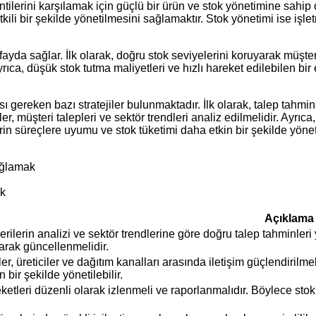
ntilerini karşılamak için güçlü bir ürün ve stok yönetimine sahip
tkili bir şekilde yönetilmesini sağlamaktır. Stok yönetimi ise iş
fayda sağlar. İlk olarak, doğru stok seviyelerini koruyarak müşteri
ca, düşük stok tutma maliyetleri ve hızlı hareket edilebilen bir env
sı gereken bazı stratejiler bulunmaktadır. İlk olarak, talep tahmin
er, müşteri talepleri ve sektör trendleri analiz edilmelidir. Ayrı
rin süreçlere uyumu ve stok tüketimi daha etkin bir şekilde yöneti
ağlamak
ak
Açıklama
rilerin analizi ve sektör trendlerine göre doğru talep tahminleri 
larak güncellenmelidir.
ler, üreticiler ve dağıtım kanalları arasında iletişim güçlendiril
 bir şekilde yönetilebilir.
ketleri düzenli olarak izlenmeli ve raporlanmalıdır. Böylece stok