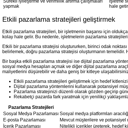
Sürekli iyileştirme ve verimlilik artırma çalışmaları
İşletme s
yapmak
hale getiri
Etkili pazarlama stratejileri geliştirmek
Etkili pazarlama stratejileri, bir işletmenin başarısı için old
kolay hale gelir. Bu nedenle, işletmelerin pazarlama stratejile
Etkili bir pazarlama stratejisi oluştururken, birinci odak noktas
belirlemek, doğru pazarlama stratejisi oluşturmanın temelidir. H
Bir başka etkili pazarlama stratejisi ise dijital pazarlama yönte
sosyal medya hesapları açmak ve diğer dijital pazarlama araçlar
maliyetlerini düşürebilir ve daha geniş bir kitleye ulaşabilirsini
Etkili pazarlama stratejileri geliştirmek için hedef kitlenizi
Dijital pazarlama yöntemlerini kullanarak potansiyel müşt
Pazarlama stratejinizi düzenli olarak gözden geçirip günc
Rekabetçi pazarda fark yaratmak için yenilikçi yaklaşıml
Pazarlama Stratejileri
Sosyal Medya Pazarlaması
Sosyal medya platformları aracılığıy
E-posta Pazarlaması
Mevcut müşterilere ve potansiyel m
İçerik Pazarlaması
Nitelikli içerikler üreterek, hedef 