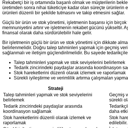
Rekabetçi bir iş ortamında başarılı olmak ve müşterilerin bekle
üretimden sonra nihai tüketiciye kadar olan süreçte ürünlerin e
ürünleri düzenli bir şekilde tutmasını ve takip etmesini sağlar.
Güçlü bir ürün ve stok yönetimi, işletmenin başarısı için birçok 
memnuniyetini artırır ve işletmenin rekabet gücünü yükseltir. Ayrı
finansal olarak daha sürdürülebilir hale gelir.
Bir işletmenin güçlü bir ürün ve stok yönetimi için dikkate alma
belirlenmelidir. Doğru talep tahminleri yapmak için geçmiş veril
sağlanmalı ve iletişim güçlendirilmelidir. Bu sayede tedarikçile
Talep tahminleri yapmak ve stok seviyelerini belirlemek
Tedarik zincirindeki paydaşlar arasında koordinasyon s
Stok hareketlerini düzenli olarak izlemek ve raporlamak
Sürekli iyileştirme ve verimlilik artırma çalışmaları yapm
Strateji
Talep tahminleri yapmak ve stok seviyelerini
Geçmiş ve
belirlemek
sürekli o
Tedarik zincirindeki paydaşlar arasında
Tedarikçi
koordinasyon sağlamak
daha etkin
Stok hareketlerini düzenli olarak izlemek ve
Stok hare
raporlamak
edilebilir.