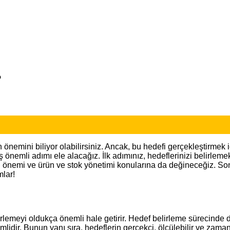
?
n önemini biliyor olabilirsiniz. Ancak, bu hedefi gerçekleştirmek
 önemli adımı ele alacağız. İlk adımınız, hedeflerinizi belirleme
n önemi ve ürün ve stok yönetimi konularına da değineceğiz. Son o
mlar!
elirlemeyi oldukça önemli hale getirir. Hedef belirleme sürecinde 
idir. Bunun yanı sıra, hedeflerin gerçekçi, ölçülebilir ve zama