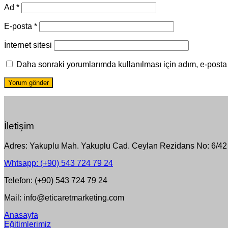
Ad
*
E-posta
*
İnternet sitesi
Daha sonraki yorumlarımda kullanılması için adım, e-posta 
İletişim
Adres: Yakuplu Mah. Yakuplu Cad. Ceylan Rezidans No: 6/42 
Whtsapp: (+90) 543 724 79 24
Telefon: (+90) 543 724 79 24
Mail: info@eticaretmarketing.com
Anasayfa
Eğitimlerimiz