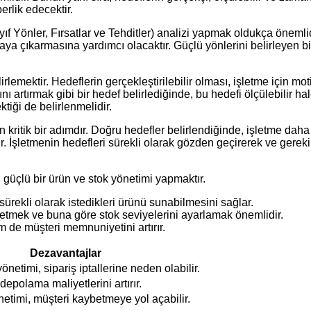
erlik edecektir.
Yönler, Fırsatlar ve Tehditler) analizi yapmak oldukça önemlidir.
ya çıkarmasına yardımcı olacaktır. Güçlü yönlerini belirleyen bir
irlemektir. Hedeflerin gerçekleştirilebilir olması, işletme için mo
artırmak gibi bir hedef belirlediğinde, bu hedefi ölçülebilir hale 
tiği de belirlenmelidir.
kritik bir adımdır. Doğru hedefler belirlendiğinde, işletme daha o
dir. İşletmenin hedefleri sürekli olarak gözden geçirerek ve ger
, güçlü bir ürün ve stok yönetimi yapmaktır.
sürekli olarak istedikleri ürünü sunabilmesini sağlar.
p etmek ve buna göre stok seviyelerini ayarlamak önemlidir.
em de müşteri memnuniyetini artırır.
Dezavantajlar
önetimi, sipariş iptallerine neden olabilir.
 depolama maliyetlerini artırır.
netimi, müşteri kaybetmeye yol açabilir.