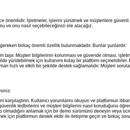
ce önemlidir. İşletmeler, işlerini yürütmek ve müşterilere güvenli
nu ve onu nasıl seçebileceğinizi ele alacağız.
z gereken birkaç önemli özellik bulunmaktadır. Bunlar şunlardır:
aşır. Müşteri bilgilerinin korunması ve güvende olması, işletmeni
ekilde yürütebilmek için kullanımı kolay bir platform seçmelidirler
an hızlı ve etkili bir şekilde destek sağlamalıdır. Müşteri sorular
siniz:
i karşılaştırın. Kullanıcı yorumlarını okuyun ve platformun itibarı
güvenlik tedbirlerini ve müşteri bilgilerini nasıl koruduğunu öğre
u olup olmadığını anlamak için bir demo sürümünü deneyin veya ü
ek için platformun destek ekibi ile iletişime geçin ve birkaç sor