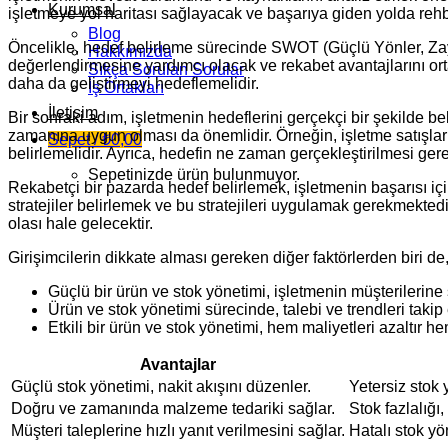
Kurumsal
işletmeye yol haritası sağlayacak ve başarıya giden yolda rehb
Blog
Öncelikle, hedef belirleme sürecinde SWOT (Güçlü Yönler, Zayıf 
Hakkımızda
değerlendirmesine yardımcı olacak ve rekabet avantajlarını orta
Sıkça Sorulan Sorular
daha da geliştirmeyi hedeflemelidir.
İş Ortakları
İletişim
Bir sonraki adım, işletmenin hedeflerini gerçekçi bir şekilde bel
zamanına uygun olması da önemlidir. Örneğin, işletme satışlarını 
Sepet /
₺
0,00
belirlemelidir. Ayrıca, hedefin ne zaman gerçekleştirilmesi gerek
Sepetinizde ürün bulunmuyor.
Rekabetçi bir pazarda hedef belirlemek, işletmenin başarısı için 
stratejiler belirlemek ve bu stratejileri uygulamak gerekmekte
olası hale gelecektir.
Girişimcilerin dikkate alması gereken diğer faktörlerden biri de
Güçlü bir ürün ve stok yönetimi, işletmenin müşterilerine 
Ürün ve stok yönetimi sürecinde, talebi ve trendleri taki
Etkili bir ürün ve stok yönetimi, hem maliyetleri azaltır h
Avantajlar
Güçlü stok yönetimi, nakit akışını düzenler.
Yetersiz stok y
Doğru ve zamanında malzeme tedariki sağlar.
Stok fazlalığı,
Müşteri taleplerine hızlı yanıt verilmesini sağlar.
Hatalı stok yö