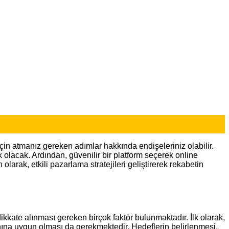
 için atmanız gereken adımlar hakkında endişeleriniz olabilir.
k olacak. Ardından, güvenilir bir platform seçerek online
larak, etkili pazarlama stratejileri geliştirerek rekabetin
dikkate alınması gereken birçok faktör bulunmaktadır. İlk olarak,
nına uygun olması da gerekmektedir. Hedeflerin belirlenmesi,