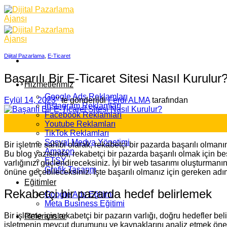
Skip
to
content
Dijital Pazarlama
,
E-Ticaret
Başarılı Bir E-Ticaret Sitesi Nasıl Kurulur
Hizmetlerimiz
Google Ads Reklamları
Eylül 14, 2023
’' te gönderildi
Ferdi ALMA
tarafından
İnstagram Reklamları
Facebook Reklamları
14
Youtube Reklamları
Eyl
TikTok Reklamları
Sosyal Medya Yönetimi
Bir işletme sahibi olarak, rekabetçi bir pazarda başarılı olmanı
Amazon
Bu blog yazısında, rekabetçi bir pazarda başarılı olmak için beş
ETSY
varlığınızı güçlendireceksiniz. İyi bir web tasarımı oluşturmanı
Grafik Tasarım
önüne geçebileceksiniz. İşte başarılı olmanız için gereken adı
Eğitimler
Rekabetçi bir pazarda hedef belirlemek
Google Ads Eğitimi
Meta Business Eğitimi
Bir işletme için rekabetçi bir pazarın varlığı, doğru hedefler b
Referanslar
işletmenin mevcut durumunu ve kaynaklarını analiz etmek öneml