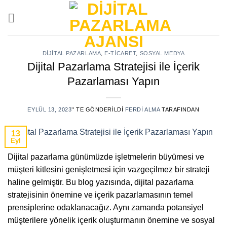
Skip
to
content
DIJITAL PAZARLAMA
,
E-TICARET
,
SOSYAL MEDYA
Dijital Pazarlama Stratejisi ile İçerik
Pazarlaması Yapın
EYLÜL 13, 2023
’' TE GÖNDERILDI
FERDI ALMA
TARAFINDAN
13
Eyl
Dijital pazarlama günümüzde işletmelerin büyümesi ve
müşteri kitlesini genişletmesi için vazgeçilmez bir strateji
haline gelmiştir. Bu blog yazısında, dijital pazarlama
stratejisinin önemine ve içerik pazarlamasının temel
prensiplerine odaklanacağız. Aynı zamanda potansiyel
müşterilere yönelik içerik oluşturmanın önemine ve sosyal