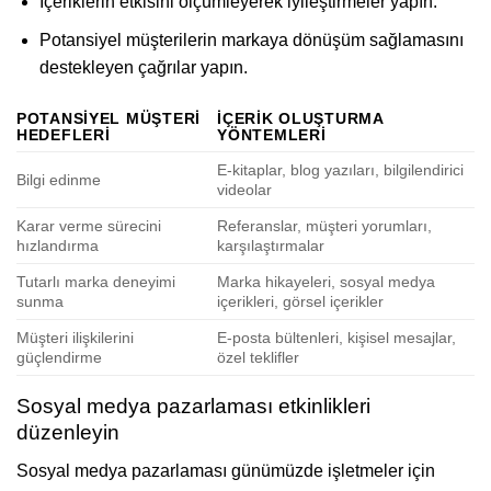
İçeriklerin etkisini ölçümleyerek iyileştirmeler yapın.
Potansiyel müşterilerin markaya dönüşüm sağlamasını
destekleyen çağrılar yapın.
POTANSIYEL MÜŞTERI
İÇERIK OLUŞTURMA
HEDEFLERI
YÖNTEMLERI
E-kitaplar, blog yazıları, bilgilendirici
Bilgi edinme
videolar
Karar verme sürecini
Referanslar, müşteri yorumları,
hızlandırma
karşılaştırmalar
Tutarlı marka deneyimi
Marka hikayeleri, sosyal medya
sunma
içerikleri, görsel içerikler
Müşteri ilişkilerini
E-posta bültenleri, kişisel mesajlar,
güçlendirme
özel teklifler
Sosyal medya pazarlaması etkinlikleri
düzenleyin
Sosyal medya pazarlaması günümüzde işletmeler için