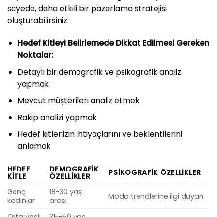
sayede, daha etkili bir pazarlama stratejisi
oluşturabilirsiniz.
Hedef Kitleyi Belirlemede Dikkat Edilmesi Gereken
Noktalar:
Detaylı bir demografik ve psikografik analiz
yapmak
Mevcut müşterileri analiz etmek
Rakip analizi yapmak
Hedef kitlenizin ihtiyaçlarını ve beklentilerini
anlamak
HEDEF
DEMOGRAFIK
PSIKOGRAFIK ÖZELLIKLER
KITLE
ÖZELLIKLER
Genç
18-30 yaş
Moda trendlerine ilgi duyan
kadınlar
arası
Orta yaşlı
35-50 yaş