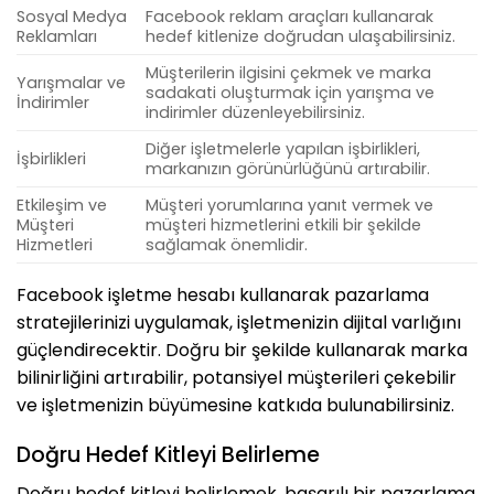
Sosyal Medya
Facebook reklam araçları kullanarak
Reklamları
hedef kitlenize doğrudan ulaşabilirsiniz.
Müşterilerin ilgisini çekmek ve marka
Yarışmalar ve
sadakati oluşturmak için yarışma ve
İndirimler
indirimler düzenleyebilirsiniz.
Diğer işletmelerle yapılan işbirlikleri,
İşbirlikleri
markanızın görünürlüğünü artırabilir.
Etkileşim ve
Müşteri yorumlarına yanıt vermek ve
Müşteri
müşteri hizmetlerini etkili bir şekilde
Hizmetleri
sağlamak önemlidir.
Facebook işletme hesabı kullanarak pazarlama
stratejilerinizi uygulamak, işletmenizin dijital varlığını
güçlendirecektir. Doğru bir şekilde kullanarak marka
bilinirliğini artırabilir, potansiyel müşterileri çekebilir
ve işletmenizin büyümesine katkıda bulunabilirsiniz.
Doğru Hedef Kitleyi Belirleme
Doğru hedef kitleyi belirlemek, başarılı bir pazarlama