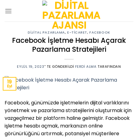
Skip
to
content
DIJITAL PAZARLAMA
,
E-TICARET
,
FACEBOOK
Facebook İşletme Hesabı Açarak
Pazarlama Stratejileri
EYLÜL 19, 2023
’' TE GÖNDERILDI
FERDI ALMA
TARAFINDAN
19
Eyl
Facebook, günümüzde işletmelerin dijital varlıklarını
yönetmek ve pazarlama stratejilerini oluşturmak için
vazgeçilmez bir platform haline gelmiştir. Facebook
işletme hesabı açmak, markanızın online
görünürlüğünü artırmak, potansiyel müşterilere