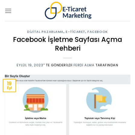
Skip
to
content
DIJITAL PAZARLAMA
,
E-TICARET
,
FACEBOOK
Facebook İşletme Sayfası Açma
Rehberi
EYLÜL 19, 2023
’' TE GÖNDERILDI
FERDI ALMA
TARAFINDAN
19
Eyl