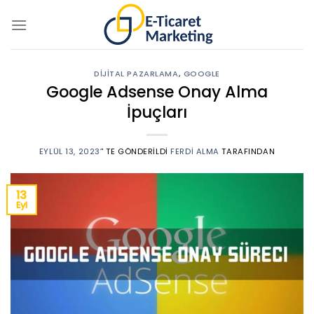
Skip
to
content
DIJITAL PAZARLAMA
,
GOOGLE
Google Adsense Onay Alma
İpuçları
EYLÜL 13, 2023
’' TE GÖNDERILDI
FERDI ALMA
TARAFINDAN
13
Eyl