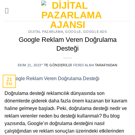
Skip
to
content
DIJITAL PAZARLAMA
,
GOOGLE
,
GOOGLE ADS
Google Reklam Veren Doğrulama
Desteği
EKIM 21, 2023
’' TE GÖNDERILDI
FERDI ALMA
TARAFINDAN
21
Eki
Doğrulama desteği reklamcılık dünyasında son
dönemlerde giderek daha fazla önem kazanan bir kavram
haline gelmeye başladı. Peki, doğrulama desteği nedir ve
reklam verenler neden bu desteği kullanmalı? Bu blog
yazısında, Google’ın doğrulama desteğini nasıl
çalıştığından ve reklam sonuçları üzerindeki etkilerinden