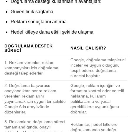
Doğrulama desteği kullanmanın avantajları:
Güvenilirlik sağlama
Reklam sonuçlarını artırma
Hedef kitleye daha etkili şekilde ulaşma
DOĞRULAMA DESTEK
NASIL ÇALIŞIR?
SÜRECI
Google, doğrulama taleplerini
1. Reklam verenler, reklam
inceler ve uygun olduğunu
kampanyaları için doğrulama
tespit ederse doğrulama
desteği talep ederler.
sürecini başlatır.
2. Doğrulama başvurusu
Google, reklam içeriğini ve
onaylandıktan sonra reklam
formatını kontrol eder ve telif
verenler, reklamlarını
haklarına, kullanım
yayınlamak için uygun bir şekilde
politikalarına ve yasal
Google Ads arayüzünde
gerekliliklere uygunluğunu
düzenlerler.
doğrular.
3. Reklamların doğrulama süreci
Reklamlar, hedef kitlelere
tamamlandığında, onaylı
doğru zamanda ve doğru