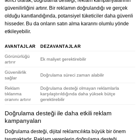
İkinci olarak, doğrulama desteği, reklam kampanyalarının
güvenilirliğini artırır. Bir reklamın doğrulandığı ve gerçek
olduğu kanıtlandığında, potansiyel tüketiciler daha güvenli
hisseder. Bu da onların satın alma kararını olumlu yönde
etkileyebilir.
AVANTAJLAR
DEZAVANTAJLAR
Görünürlüğü
Ek maliyet gerektirebilir
artırır
Güvenilirlik
Doğrulama süreci zaman alabilir
sağlar
Reklam
Doğrulama desteği olmayan reklamlarla
tıklanma
karşılaştırıldığında daha yüksek bütçe
oranını artırır
gerektirebilir
Doğrulama desteği ile daha etkili reklam
kampanyaları
Doğrulama desteği, dijital reklamcılıkta büyük bir önem
taşımaktadır. Reklam verenlerin doğrulama desteği