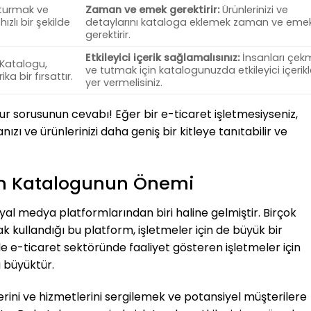
turmak ve
Zaman ve emek gerektirir:
Ürünlerinizi ve
ızlı bir şekilde
detaylarını kataloga eklemek zaman ve eme
gerektirir.
Etkileyici içerik sağlamalısınız:
İnsanları çek
Katalogu,
ve tutmak için katalogunuzda etkileyici içerik
ka bir fırsattır.
yer vermelisiniz.
ur sorusunun cevabı! Eğer bir e-ticaret işletmesiyseniz,
ı ve ürünlerinizi daha geniş bir kitleye tanıtabilir ve
ram Katalogunun Önemi
l medya platformlarından biri haline gelmiştir. Birçok
k kullandığı bu platform, işletmeler için de büyük bir
le e-ticaret sektöründe faaliyet gösteren işletmeler için
 büyüktür.
erini ve hizmetlerini sergilemek ve potansiyel müşterilere