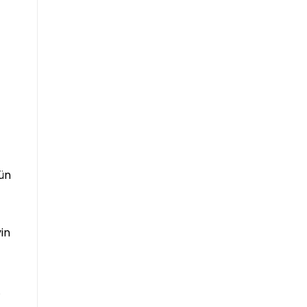
rün
in
.