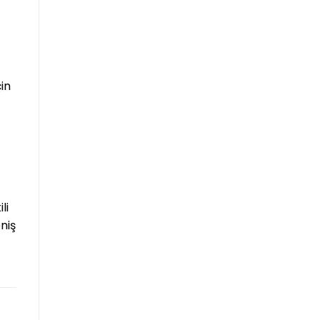
in
li
niş