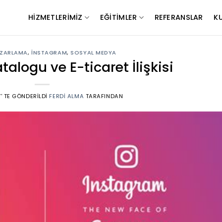
HIZMETLERIMIZ
EĞITIMLER
REFERANSLAR
K
AZARLAMA
,
İNSTAGRAM
,
SOSYAL MEDYA
alogu ve E-ticaret İlişkisi
’' TE GÖNDERILDI
FERDI ALMA
TARAFINDAN