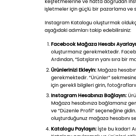
keşfetmelerine ve hatta doğrudan Inst
işletmeler için güçlü bir pazarlama ve s
Instagram Katalogu oluşturmak oldukça b
aşağıdaki adımları takip edebilirsiniz:
Facebook Mağaza Hesabı Ayarlayı
oluşturmanız gerekmektedir. Facebo
Ardından, “Satışların yanı sıra bir ma
Ürünlerinizi Ekleyin:
Mağaza hesabınız
gerekmektedir. “Ürünler” sekmesine g
için gerekli bilgileri girin, fotoğrafla
Instagram Hesabınızı Bağlayın:
Ürü
Mağaza hesabınıza bağlamanız gere
ve “Düzenle Profil” seçeneğine gid
oluşturduğunuz mağaza hesabını se
Katalogu Paylaşın:
İşte bu kadar! A