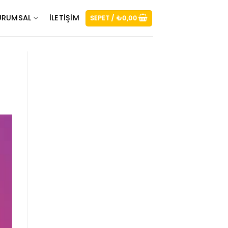
URUMSAL
İLETIŞIM
SEPET /
₺
0,00