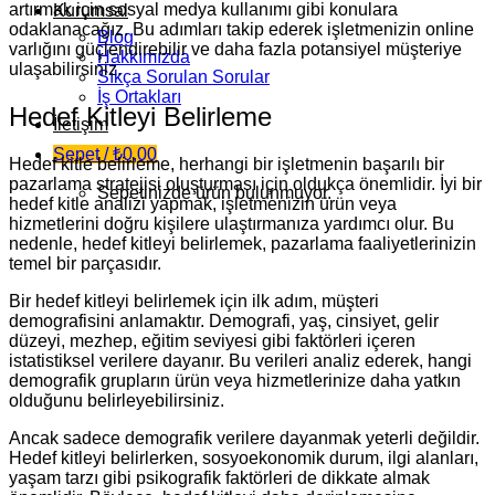
artırmak için sosyal medya kullanımı gibi konulara
Kurumsal
odaklanacağız. Bu adımları takip ederek işletmenizin online
Blog
varlığını güçlendirebilir ve daha fazla potansiyel müşteriye
Hakkımızda
ulaşabilirsiniz.
Sıkça Sorulan Sorular
İş Ortakları
Hedef Kitleyi Belirleme
İletişim
Sepet /
₺
0,00
Hedef kitle belirleme, herhangi bir işletmenin başarılı bir
pazarlama stratejisi oluşturması için oldukça önemlidir. İyi bir
Sepetinizde ürün bulunmuyor.
hedef kitle analizi yapmak, işletmenizin ürün veya
hizmetlerini doğru kişilere ulaştırmanıza yardımcı olur. Bu
nedenle, hedef kitleyi belirlemek, pazarlama faaliyetlerinizin
temel bir parçasıdır.
Bir hedef kitleyi belirlemek için ilk adım, müşteri
demografisini anlamaktır. Demografi, yaş, cinsiyet, gelir
düzeyi, mezhep, eğitim seviyesi gibi faktörleri içeren
istatistiksel verilere dayanır. Bu verileri analiz ederek, hangi
demografik grupların ürün veya hizmetlerinize daha yatkın
olduğunu belirleyebilirsiniz.
Ancak sadece demografik verilere dayanmak yeterli değildir.
Hedef kitleyi belirlerken, sosyoekonomik durum, ilgi alanları,
yaşam tarzı gibi psikografik faktörleri de dikkate almak