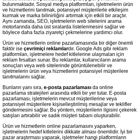
bulunmaktadır. Sosyal medya platformları, işletmelerin ürün
ve hizmetlerini tanıtmak, potansiyel müşterilerle etkileşim
kurmak ve marka bilinirliğini artırmak için etkili bir araçtır.
Aynı zamanda, SEO, işletmelerin web sitelerini arama
motorlarında daha üst sıralarda listelenmesini sağlar ve
böylece daha fazla ziyaretçi çekmelerine yardımcı olur.
Ürün ve hizmetlerin online pazarlamasında bir diğer önemli
faktör ise
çevrimiçi reklamlar
dır. Google Ads gibi reklam
platformları, işletmelere hedef kitlelerine ulaşmaları için
reklam fırsatları sunar. Bu reklamlar, kullanıcıların arama
sonuçları veya web sitelerinde görüntülenebilir ve
işletmelerin ürün veya hizmetlerini potansiyel müşterilere
tanıtmalarını sağlar.
Bunların yanı sıra,
e-posta pazarlaması
da online
pazarlama stratejileri arasında etkili bir yer tutar. E-posta
pazarlaması, işletmelerin mevcut müşterilerine veya
potansiyel müşterilere kişiselleştirilmiş mesajlar ve teklifler
göndermesini sağlar. Bu yöntem, müşterilerin ilgisini çekerek
satışları artırabilir ve sadık müşteri tabanı oluşturabilir.
Ürün ve hizmetlerin online pazarlamasını yaparken,
işletmelerin hedef kitlelerini dikkate alması önemlidir. İyi bir
pazar araştırması yaparak, işletmeler hangi platformların