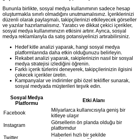
Bununla birlikte, sosyal medya kullanımının sadece hesap
oluşturmakla sınırlı olmadığını unutmamalısınız. İçeriklerinizi
düzenli olarak paylaşmalı, takipçilerinizi etkileyecek görseller
ve yazılar hazırlamalısınız. Yaratıcı ve dikkat çekici içerikler,
sosyal medya kullanımınızın etkisini artırır. Ayrıca, sosyal
medya reklamlarıyla da satış potansiyelinizi artırabilirsiniz.
Hedef kitle analizi yaparak, hangi sosyal medya
platformlarında daha etkin olduğunuzu belirleyin.
Rekabet analizi yaparak, rakiplerinizin nasıl bir sosyal
medya stratejisi izlediğini öğrenin.
Farklı içerik türlerini deneyerek, takipçilerinizin ilgisini
çekecek içerikler üretin.
Kampanyalar ve indirimler gibi özel teklifler sunarak,
sosyal medyada müşterileri teşvik edin.
Sosyal Medya
Etki Alanı
Platformu
Milyarlarca kullanıcısıyla geniş bir
Facebook
kitleye ulaşır
Görsellerin ön planda olduğu bir
Instagram
platformdur
Haberleri hızlı bir şekilde
Twitter