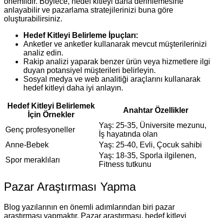
önemlidir. Böylece, hedef kitleyi daha derinlemesine
anlayabilir ve pazarlama stratejilerinizi buna göre
oluşturabilirsiniz.
Hedef Kitleyi Belirleme İpuçları:
Anketler ve anketler kullanarak mevcut müşterilerinizi
analiz edin.
Rakip analizi yaparak benzer ürün veya hizmetlere ilgi
duyan potansiyel müşterileri belirleyin.
Sosyal medya ve web analitiği araçlarını kullanarak
hedef kitleyi daha iyi anlayın.
Hedef Kitleyi Belirlemek
Anahtar Özellikler
İçin Örnekler
Yaş: 25-35, Üniversite mezunu,
Genç profesyoneller
İş hayatında olan
Anne-Bebek
Yaş: 25-40, Evli, Çocuk sahibi
Yaş: 18-35, Sporla ilgilenen,
Spor meraklıları
Fitness tutkunu
Pazar Araştırması Yapma
Blog yazılarının en önemli adımlarından biri pazar
araştırması yapmaktır. Pazar araştırması, hedef kitleyi