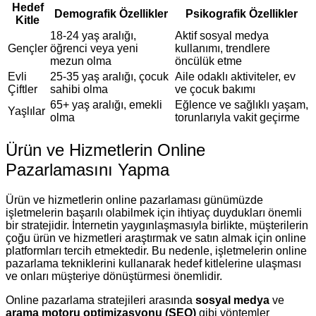
Hedef
Demografik Özellikler
Psikografik Özellikler
Kitle
18-24 yaş aralığı,
Aktif sosyal medya
Gençler
öğrenci veya yeni
kullanımı, trendlere
mezun olma
öncülük etme
Evli
25-35 yaş aralığı, çocuk
Aile odaklı aktiviteler, ev
Çiftler
sahibi olma
ve çocuk bakımı
65+ yaş aralığı, emekli
Eğlence ve sağlıklı yaşam,
Yaşlılar
olma
torunlarıyla vakit geçirme
Ürün ve Hizmetlerin Online
Pazarlamasını Yapma
Ürün ve hizmetlerin online pazarlaması günümüzde
işletmelerin başarılı olabilmek için ihtiyaç duydukları önemli
bir stratejidir. İnternetin yaygınlaşmasıyla birlikte, müşterilerin
çoğu ürün ve hizmetleri araştırmak ve satın almak için online
platformları tercih etmektedir. Bu nedenle, işletmelerin online
pazarlama tekniklerini kullanarak hedef kitlelerine ulaşması
ve onları müşteriye dönüştürmesi önemlidir.
Online pazarlama stratejileri arasında
sosyal medya
ve
arama motoru optimizasyonu (SEO)
gibi yöntemler