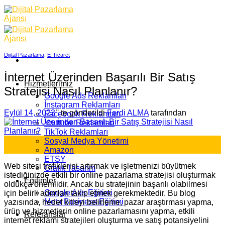
Skip
to
content
Dijital Pazarlama
,
E-Ticaret
İnternet Üzerinden Başarılı Bir Satış
Hizmetlerimiz
Stratejisi Nasıl Planlanır?
Google Ads Reklamları
İnstagram Reklamları
Eylül 14, 2023
’' te gönderildi
Ferdi ALMA
tarafından
Facebook Reklamları
Youtube Reklamları
TikTok Reklamları
14
Sosyal Medya Yönetimi
Eyl
Amazon
ETSY
Web sitesi trafiklerini artırmak ve işletmenizi büyütmek
Grafik Tasarım
istediğinizde etkili bir online pazarlama stratejisi oluşturmak
Eğitimler
oldukça önemlidir. Ancak bu stratejinin başarılı olabilmesi
Google Ads Eğitimi
için belirli adımları takip etmek gerekmektedir. Bu blog
Meta Business Eğitimi
yazısında, hedef kitleyi belirleme, pazar araştırması yapma,
ürün ve hizmetlerin online pazarlamasını yapma, etkili
Referanslar
internet reklamı stratejileri oluşturma ve satış potansiyelini