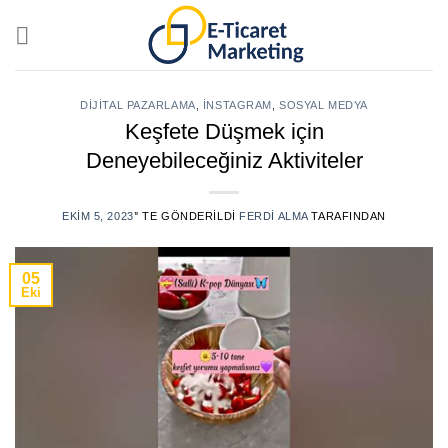
Skip
to
content
DIJITAL PAZARLAMA
,
İNSTAGRAM
,
SOSYAL MEDYA
Keşfete Düşmek için
Deneyebileceğiniz Aktiviteler
EKIM 5, 2023
’' TE GÖNDERILDI
FERDI ALMA
TARAFINDAN
05
Eki