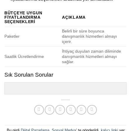
BÜTÇEYE UYGUN
FIYATLANDIRMA
AÇIKLAMA
SEÇENEKLERI
Belirli bir süre boyunca
Paketler
danışmanlık hizmetleri almayı
içerir.
İhtiyaç duyulan zaman diliminde
Saatlik Ücretlendirme
danışmanlık hizmetleri almayı
sağlar.
Sık Sorulan Sorular
Bu girdi
Dijital Pazarlama
,
Sosyal Medya
’ te gönderildi.
kalıcı linki
yer