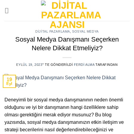
Skip
to
content
DIJITAL PAZARLAMA
,
SOSYAL MEDYA
Sosyal Medya Danışmanı Seçerken
Nelere Dikkat Etmeliyiz?
EYLÜL 19, 2023
’' TE GÖNDERILDI
FERDI ALMA
TARAFINDAN
19
Eyl
Deneyimli bir sosyal medya danışmanının neden önemli
olduğunu ve iyi bir danışmanın hangi özelliklere sahip
olması gerektiğini merak ediyor musunuz? Bu blog
yazısında, sosyal medya danışmanınızın etkin iletişim ve
strateji becerilerini nasıl değerlendirebileceğinizi ve