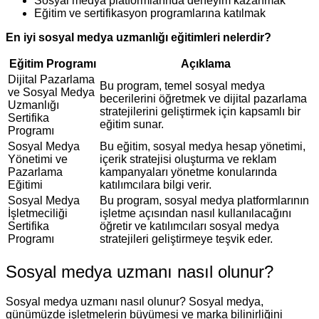
Sosyal medya platformlarında deneyim kazanmak
Eğitim ve sertifikasyon programlarına katılmak
En iyi sosyal medya uzmanlığı eğitimleri nelerdir?
Eğitim Programı
Açıklama
Dijital Pazarlama
Bu program, temel sosyal medya
ve Sosyal Medya
becerilerini öğretmek ve dijital pazarlama
Uzmanlığı
stratejilerini geliştirmek için kapsamlı bir
Sertifika
eğitim sunar.
Programı
Sosyal Medya
Bu eğitim, sosyal medya hesap yönetimi,
Yönetimi ve
içerik stratejisi oluşturma ve reklam
Pazarlama
kampanyaları yönetme konularında
Eğitimi
katılımcılara bilgi verir.
Sosyal Medya
Bu program, sosyal medya platformlarının
İşletmeciliği
işletme açısından nasıl kullanılacağını
Sertifika
öğretir ve katılımcıları sosyal medya
Programı
stratejileri geliştirmeye teşvik eder.
Sosyal medya uzmanı nasıl olunur?
Sosyal medya uzmanı nasıl olunur? Sosyal medya,
günümüzde işletmelerin büyümesi ve marka bilinirliğini