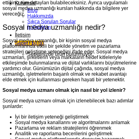
ettiğiniz tüm detayları bulabileceksiniz. Ayrıca uygulamalı
Kurumsal
sosyal medya uzmanlığı kursları hakkında da bilgilere yer
Blog
vereceğiz.
Hakkımızda
Sıkça Sorulan Sorular
Sosyal medya uzmanlığı nedir?
İş Ortakları
İletişim
Sosyal medya uzmanlığı, bir kişinin sosyal medya
Sepet /
₺
0,00
platformlarında etkili bir şekilde yönetim ve pazarlama
stratejileri geliştirme yeteneğini ifade eder. Sosyal medya
Sepetinizde ürün bulunmuyor.
uzmanları, şirketlerin veya markaların hedef kitleleriyle
etkileşimde bulunmalarına ve dijital varlıklarını büyütmelerine
yardımcı olur. Günümüzün dijital çağında, sosyal medya
uzmanlığı, işletmelerin başarılı olmak ve rekabet avantajı
elde etmek için kullanması gereken hayati bir yetenektir.
Sosyal medya uzmanı olmak için nasıl bir yol izlenir?
Sosyal medya uzmanı olmak için izlenebilecek bazı adımlar
şunlardır:
İyi bir iletişim yeteneği geliştirmek
Sosyal medya kanallarını ve algoritmalarını anlamak
Pazarlama ve reklam stratejilerini öğrenmek
Analitik ve raporlama becerilerini geliştirmek