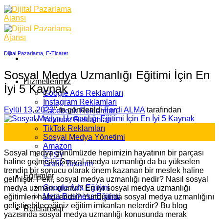
Skip
to
content
Dijital Pazarlama
,
E-Ticaret
Sosyal Medya Uzmanlığı Eğitimi İçin En
Hizmetlerimiz
İyi 5 Kaynak
Google Ads Reklamları
İnstagram Reklamları
Eylül 13, 2023
’' te gönderildi
Ferdi ALMA
tarafından
Facebook Reklamları
Youtube Reklamları
13
TikTok Reklamları
Eyl
Sosyal Medya Yönetimi
Amazon
Sosyal medya günümüzde hepimizin hayatının bir parçası
ETSY
haline gelmiştir. Sosyal medya uzmanlığı da bu yükselen
Grafik Tasarım
trendin bir sonucu olarak önem kazanan bir meslek haline
Eğitimler
gelmiştir. Peki, sosyal medya uzmanlığı nedir? Nasıl sosyal
Google Ads Eğitimi
medya uzmanı olunur? En iyi sosyal medya uzmanlığı
Meta Business Eğitimi
eğitimleri hangileridir? Yurtdışında sosyal medya uzmanlığını
geliştirebileceğiniz eğitim imkanları nelerdir? Bu blog
Referanslar
yazısında sosyal medya uzmanlığı konusunda merak