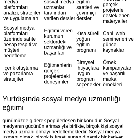
medya
sosyal medya
eğitim
gerçek
platformları
uzmanları
saatleri ve
projelerle
analizi, stratejileri
tarafından
çevrimiçi
desteklenen
ve uygulamaları
verilen dersler
dersler
materyaller
Sosyal medya
Eğitimi veren
platformları
Kısa süreli
Canlı web
kurumun
üzerinde sahte
yoğun
seminerleri ve
sektördeki
hesap tespiti ve
eğitim
güncel
uzmanlığı ve
müşteri
programı
kaynaklar
başarıları
hedefleme
Bireysel
Örnek
Eğitmenlerin
İçerik oluşturma
ihtiyaçlara
kampanyalar
gerçek
ve pazarlama
uygun
ve başarılı
projelerdeki
stratejileri
program
marka
deneyimleri
seçenekleri
örnekleri
Yurtdışında sosyal medya uzmanlığı
eğitimi
günümüzde giderek popülerleşen bir konudur. Sosyal
medyanın gücünün artmasıyla birlikte, birçok kişi sosyal
medya uzmanı olmayı hedeflemektedir. Sosyal medya
uzmanı olmak, birçok iş fırsatı sunan dinamik bir kariyer