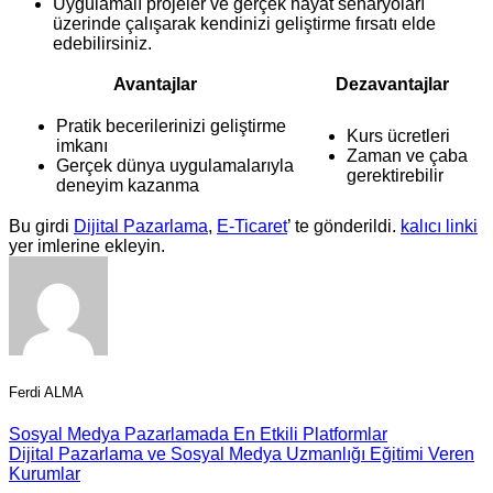
Uygulamalı projeler ve gerçek hayat senaryoları
üzerinde çalışarak kendinizi geliştirme fırsatı elde
edebilirsiniz.
Avantajlar
Dezavantajlar
Pratik becerilerinizi geliştirme
Kurs ücretleri
imkanı
Zaman ve çaba
Gerçek dünya uygulamalarıyla
gerektirebilir
deneyim kazanma
Bu girdi
Dijital Pazarlama
,
E-Ticaret
’ te gönderildi.
kalıcı linki
yer imlerine ekleyin.
Ferdi ALMA
Sosyal Medya Pazarlamada En Etkili Platformlar
Dijital Pazarlama ve Sosyal Medya Uzmanlığı Eğitimi Veren
Kurumlar