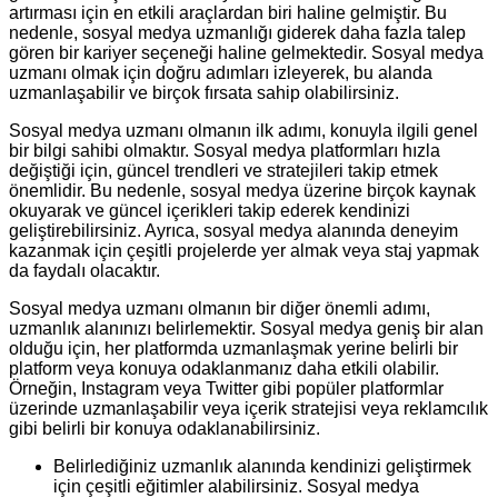
artırması için en etkili araçlardan biri haline gelmiştir. Bu
nedenle, sosyal medya uzmanlığı giderek daha fazla talep
gören bir kariyer seçeneği haline gelmektedir. Sosyal medya
uzmanı olmak için doğru adımları izleyerek, bu alanda
uzmanlaşabilir ve birçok fırsata sahip olabilirsiniz.
Sosyal medya uzmanı olmanın ilk adımı, konuyla ilgili genel
bir bilgi sahibi olmaktır. Sosyal medya platformları hızla
değiştiği için, güncel trendleri ve stratejileri takip etmek
önemlidir. Bu nedenle, sosyal medya üzerine birçok kaynak
okuyarak ve güncel içerikleri takip ederek kendinizi
geliştirebilirsiniz. Ayrıca, sosyal medya alanında deneyim
kazanmak için çeşitli projelerde yer almak veya staj yapmak
da faydalı olacaktır.
Sosyal medya uzmanı olmanın bir diğer önemli adımı,
uzmanlık alanınızı belirlemektir. Sosyal medya geniş bir alan
olduğu için, her platformda uzmanlaşmak yerine belirli bir
platform veya konuya odaklanmanız daha etkili olabilir.
Örneğin, Instagram veya Twitter gibi popüler platformlar
üzerinde uzmanlaşabilir veya içerik stratejisi veya reklamcılık
gibi belirli bir konuya odaklanabilirsiniz.
Belirlediğiniz uzmanlık alanında kendinizi geliştirmek
için çeşitli eğitimler alabilirsiniz. Sosyal medya