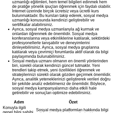
uzmanlığı eğitimleri, hem temel bilgileri edinmek hem
de pratiğe yönelik ipuçları öğrenmek için faydalı olabilir.
İnternet üzerinde birçok ücretsiz veya ücretli kurs
bulunmaktadır. Bu kursları takip ederek, sosyal medya
uzmanlığı konusunda kendinizi geliştirebilir ve
sertifikalar alabilirsiniz.
Ayrıca, sosyal medya uzmanlarıyla ağ kurmak ve
onlardan öğrenmek de önemlidir. Sosyal medya
konferanslarına veya etkinliklerine katılarak, sektördeki
profesyonellerle tanışabilir ve deneyimlerini
dinleyebilirsiniz. Ayrıca, sosyal medya gruplarına
katılarak veya çevrimiçi forumlarda aktif olarak da bilgi
paylaşımında bulunabilirsiniz.
Sosyal medya uzmanı olmanın en önemli yönlerinden
biri, sürekli olarak kendinizi güncel tutmaktır. Yeni
trendleri takip etmek, yeni özellikleri öğrenmek ve
stratejilerinizi sürekli olarak gözden geçirmek önemlidir.
Ayrıca, analitik yeteneklerinizi geliştirerek verileri doğru
bir şekilde analiz edebilmeniz de önemlidir. Böylece,
sosyal medya kampanyalarınızı daha etkili hale
getirebilir ve sonuçları optimize edebilirsiniz.
Adım
Özet
Konuyla ilgili
Sosyal medya platformları hakkında bilgi
genel bilgi sahibi