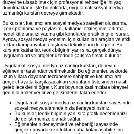
düzeyine ulaşabilmek için profesyonel rehberliğe ihtiyaç
duyulmaktadır. İşte bu noktada, uygulamalı sosyal medya
uzmanlığı kursları devreye girmektedir.
Bu kurslar, katılımcılara sosyal medya stratejileri oluşturma,
içerik planlama ve paylaşımı, kullanıcı etkileşimini artırma,
hedef kitle analizi yapma gibi konularda pratik bilgiler sunar.
Ayrıca, sosyal medya yönetimi için kullanılan araçları ve etkili
reklam kampanyaları oluşturma tekniklerini de öğretir. Bu
kurslara katılanlar, teorik bilginin yanı sıra, gerçek dünya
uygulamaları ve projeler üzerinde çalışma fırsatı bulurlar.
Uygulamalı sosyal medya uzmanlığı kursları, deneyimli
eğitmenler tarafından verilmektedir. Bu eğitmenler, sektörde
uzun yıllara dayanan tecrübelere sahiptir ve katılımcılara
gerçek hayatta karşılaşacakları sorunların üstesinden nasıl
gelebileceklerini öğretir. Kurs boyunca katılımcılara bireysel
geri bildirimler verilir ve gelişimlerini takip ederler.
Uygulamalı sosyal medya uzmanlığı kursları sayesinde
sosyal medya alanında hızla ilerleyebilirsiniz.
Bu kurslar, teorik bilginin yanı sıra pratik becerilerinizi
de geliştirmenize olanak sağlar.
Eğitmenlerin deneyimleri ve rehberliği sayesinde
gerçek dünyadaki zorlukları daha kolay aşabilirsiniz.