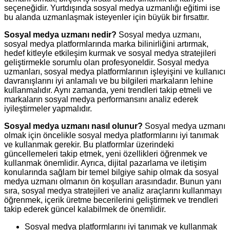
seçeneğidir. Yurtdışında sosyal medya uzmanlığı eğitimi ise
bu alanda uzmanlaşmak isteyenler için büyük bir fırsattır.
Sosyal medya uzmanı nedir?
Sosyal medya uzmanı,
sosyal medya platformlarında marka bilinirliğini artırmak,
hedef kitleyle etkileşim kurmak ve sosyal medya stratejileri
geliştirmekle sorumlu olan profesyoneldir. Sosyal medya
uzmanları, sosyal medya platformlarının işleyişini ve kullanıcı
davranışlarını iyi anlamalı ve bu bilgileri markaların lehine
kullanmalıdır. Aynı zamanda, yeni trendleri takip etmeli ve
markaların sosyal medya performansını analiz ederek
iyileştirmeler yapmalıdır.
Sosyal medya uzmanı nasıl olunur?
Sosyal medya uzmanı
olmak için öncelikle sosyal medya platformlarını iyi tanımak
ve kullanmak gerekir. Bu platformlar üzerindeki
güncellemeleri takip etmek, yeni özellikleri öğrenmek ve
kullanmak önemlidir. Ayrıca, dijital pazarlama ve iletişim
konularında sağlam bir temel bilgiye sahip olmak da sosyal
medya uzmanı olmanın ön koşulları arasındadır. Bunun yanı
sıra, sosyal medya stratejileri ve analiz araçlarını kullanmayı
öğrenmek, içerik üretme becerilerini geliştirmek ve trendleri
takip ederek güncel kalabilmek de önemlidir.
Sosyal medya platformlarını iyi tanımak ve kullanmak