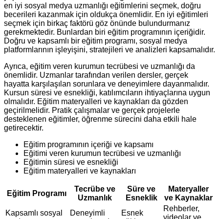
en iyi sosyal medya uzmanlığı eğitimlerini seçmek, doğru
becerileri kazanmak için oldukça önemlidir. En iyi eğitimleri
seçmek için birkaç faktörü göz önünde bulundurmanız
gerekmektedir. Bunlardan biri eğitim programının içeriğidir.
Doğru ve kapsamlı bir eğitim programı, sosyal medya
platformlarının işleyişini, stratejileri ve analizleri kapsamalıdır.
Ayrıca, eğitim veren kurumun tecrübesi ve uzmanlığı da
önemlidir. Uzmanlar tarafından verilen dersler, gerçek
hayatta karşılaşılan sorunlara ve deneyimlere dayanmalıdır.
Kursun süresi ve esnekliği, katılımcıların ihtiyaçlarına uygun
olmalıdır. Eğitim materyalleri ve kaynakları da gözden
geçirilmelidir. Pratik çalışmalar ve gerçek projelerle
desteklenen eğitimler, öğrenme sürecini daha etkili hale
getirecektir.
Eğitim programının içeriği ve kapsamı
Eğitimi veren kurumun tecrübesi ve uzmanlığı
Eğitimin süresi ve esnekliği
Eğitim materyalleri ve kaynakları
Tecrübe ve
Süre ve
Materyaller
Eğitim Programı
Uzmanlık
Esneklik
ve Kaynaklar
Rehberler,
Kapsamlı sosyal
Deneyimli
Esnek
videolar ve