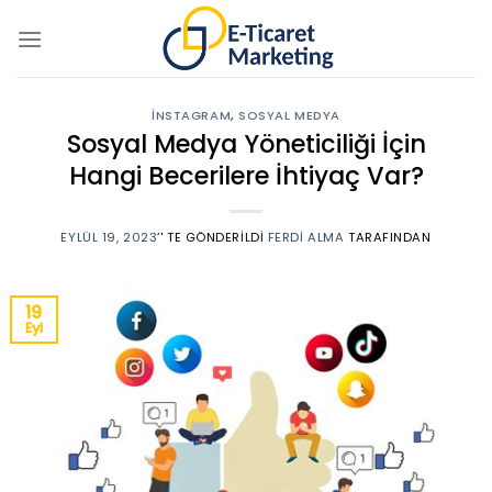
Skip
to
content
İNSTAGRAM
,
SOSYAL MEDYA
Sosyal Medya Yöneticiliği İçin
Hangi Becerilere İhtiyaç Var?
EYLÜL 19, 2023
’' TE GÖNDERILDI
FERDI ALMA
TARAFINDAN
19
Eyl