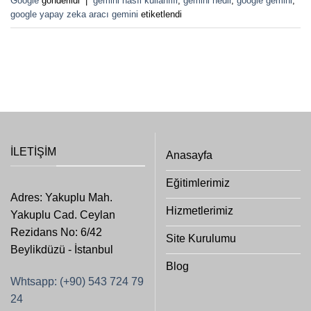
Google
gönderildi
|
gemini nasıl kullanılır
,
gemini nedir
,
google gemini
,
google yapay zeka aracı gemini
etiketlendi
İLETIŞIM
Anasayfa
Eğitimlerimiz
Adres: Yakuplu Mah.
Hizmetlerimiz
Yakuplu Cad. Ceylan
Rezidans No: 6/42
Site Kurulumu
Beylikdüzü - İstanbul
Blog
Whtsapp: (+90) 543 724 79
24