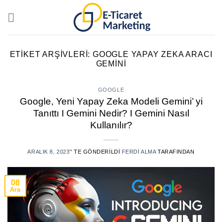
Skip
to
content
ETIKET ARŞIVLERI:
GOOGLE YAPAY ZEKA ARACI
GEMINI
GOOGLE
Google, Yeni Yapay Zeka Modeli Gemini’ yi
Tanıttı I Gemini Nedir? I Gemini Nasıl
Kullanılır?
ARALIK 8, 2023
’' TE GÖNDERILDI
FERDI ALMA
TARAFINDAN
08
Ara